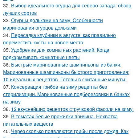
32.
Выбор идеального огурца для северо-запада: обзор
лучших сортов
33.
Огурцы дольками на зиму. Особенности
маринования огурцов дольками
34.
Пересадка клубники в августе: как правильно
переместить кусты на новое место
35.
Удобрение для комнатных растений. Когда
подкармливать комнатные цветы
36.
Быстрые маринованные шампиньоны из банки.
Маринованные шампиньоны быстрого приготовления:
10 идеальных рецептов. Готовы в считанные минуты!
37.
Консервация грибов на зиму рецепты без
стерилизации. Маринованные подберезовики в банках
на зиму
38.
12 вкуснейших рецептов стручковой фасоли на зиму.
39.
В томатах белые прожилки причина. Нехватка
питательных веществ
40.
Через сколько появляются грибы после дождя. Как