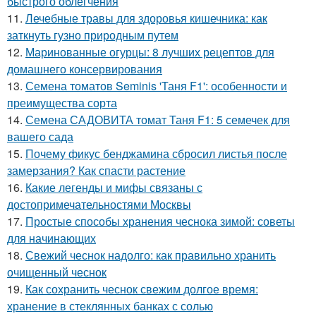
быстрого облегчения
11.
Лечебные травы для здоровья кишечника: как
заткнуть гузно природным путем
12.
Маринованные огурцы: 8 лучших рецептов для
домашнего консервирования
13.
Семена томатов Seminis 'Таня F1': особенности и
преимущества сорта
14.
Семена САДОВИТА томат Таня F1: 5 семечек для
вашего сада
15.
Почему фикус бенджамина сбросил листья после
замерзания? Как спасти растение
16.
Какие легенды и мифы связаны с
достопримечательностями Москвы
17.
Простые способы хранения чеснока зимой: советы
для начинающих
18.
Свежий чеснок надолго: как правильно хранить
очищенный чеснок
19.
Как сохранить чеснок свежим долгое время:
хранение в стеклянных банках с солью