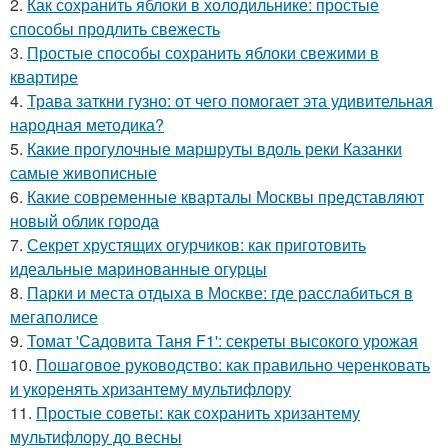
2.
Как сохранить яблоки в холодильнике: простые
способы продлить свежесть
3.
Простые способы сохранить яблоки свежими в
квартире
4.
Трава заткни гузно: от чего помогает эта удивительная
народная методика?
5.
Какие прогулочные маршруты вдоль реки Казанки
самые живописные
6.
Какие современные кварталы Москвы представляют
новый облик города
7.
Секрет хрустящих огурчиков: как приготовить
идеальные маринованные огурцы
8.
Парки и места отдыха в Москве: где расслабиться в
мегаполисе
9.
Томат 'Садовита Таня F1': секреты высокого урожая
10.
Пошаговое руководство: как правильно черенковать
и укоренять хризантему мультифлору
11.
Простые советы: как сохранить хризантему
мультифлору до весны