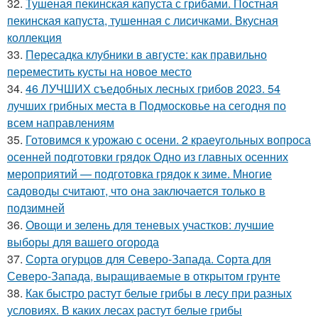
32.
Тушеная пекинская капуста с грибами. Постная
пекинская капуста, тушенная с лисичками. Вкусная
коллекция
33.
Пересадка клубники в августе: как правильно
переместить кусты на новое место
34.
46 ЛУЧШИХ съедобных лесных грибов 2023. 54
лучших грибных места в Подмосковье на сегодня по
всем направлениям
35.
Готовимся к урожаю с осени. 2 краеугольных вопроса
осенней подготовки грядок Одно из главных осенних
мероприятий — подготовка грядок к зиме. Многие
садоводы считают, что она заключается только в
подзимней
36.
Овощи и зелень для теневых участков: лучшие
выборы для вашего огорода
37.
Сорта огурцов для Северо-Запада. Сорта для
Северо-Запада, выращиваемые в открытом грунте
38.
Как быстро растут белые грибы в лесу при разных
условиях. В каких лесах растут белые грибы