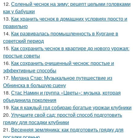
12.
Соленый чеснок на зиму: рецепт целыми головками
как у бабушки
13.
Как хранить чеснок в домашних условиях просто и
правильно
14.
Как развивалась промышленность в Кургане в
советский период
15.
Как сохранить чеснок в квартире до нового урожая:
простые советы
16.
Как сохранить очищенный чеснок: простые и
эффективные способы
17.
Милана Стар: Музыкальное путешествие из
Обнинска в большую сцену
18.
Стас Намин и группа «Цветы»: музыка, которая
объединила поколения
19.
Как я каждый год собираю богатые урожаи клубники
20.
Улучшите свой сад: простой способ подготовить
грядку для посадки клубники
21.
Весенняя земляника: как подготовить грядку для
посадки осенью