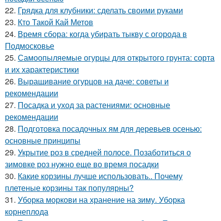
22.
Грядка для клубники: сделать своими руками
23.
Кто Такой Кай Метов
24.
Время сбора: когда убирать тыкву с огорода в
Подмосковье
25.
Самоопыляемые огурцы для открытого грунта: сорта
и их характеристики
26.
Выращивание огурцов на даче: советы и
рекомендации
27.
Посадка и уход за растениями: основные
рекомендации
28.
Подготовка посадочных ям для деревьев осенью:
основные принципы
29.
Укрытие роз в средней полосе. Позаботиться о
зимовке роз нужно еще во время посадки
30.
Какие корзины лучше использовать.. Почему
плетеные корзины так популярны?
31.
Уборка моркови на хранение на зиму. Уборка
корнеплода