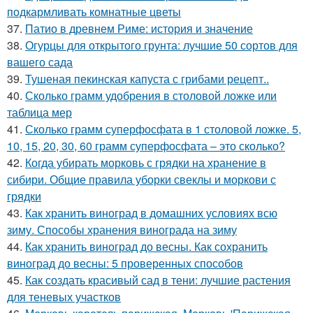
подкармливать комнатные цветы
37.
Патио в древнем Риме: история и значение
38.
Огурцы для открытого грунта: лучшие 50 сортов для
вашего сада
39.
Тушеная пекинская капуста с грибами рецепт..
40.
Сколько грамм удобрения в столовой ложке или
таблица мер
41.
Сколько грамм суперфосфата в 1 столовой ложке. 5,
10, 15, 20, 30, 60 грамм суперфосфата – это сколько?
42.
Когда убирать морковь с грядки на хранение в
сибири. Общие правила уборки свеклы и моркови с
грядки
43.
Как хранить виноград в домашних условиях всю
зиму. Способы хранения винограда на зиму
44.
Как хранить виноград до весны. Как сохранить
виноград до весны: 5 проверенных способов
45.
Как создать красивый сад в тени: лучшие растения
для теневых участков