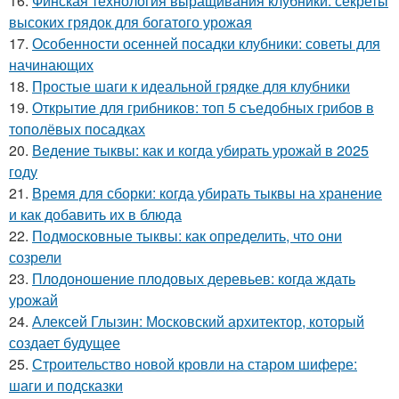
16.
Финская технология выращивания клубники: секреты
высоких грядок для богатого урожая
17.
Особенности осенней посадки клубники: советы для
начинающих
18.
Простые шаги к идеальной грядке для клубники
19.
Открытие для грибников: топ 5 съедобных грибов в
тополёвых посадках
20.
Ведение тыквы: как и когда убирать урожай в 2025
году
21.
Время для сборки: когда убирать тыквы на хранение
и как добавить их в блюда
22.
Подмосковные тыквы: как определить, что они
созрели
23.
Плодоношение плодовых деревьев: когда ждать
урожай
24.
Алексей Глызин: Московский архитектор, который
создает будущее
25.
Строительство новой кровли на старом шифере:
шаги и подсказки