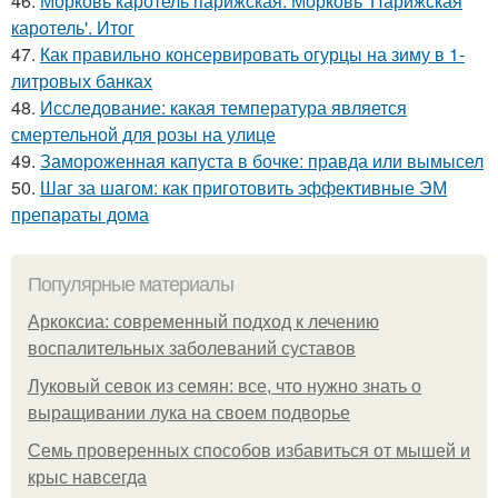
46.
Морковь каротель парижская. Морковь 'Парижская
каротель'. Итог
47.
Как правильно консервировать огурцы на зиму в 1-
литровых банках
48.
Исследование: какая температура является
смертельной для розы на улице
49.
Замороженная капуста в бочке: правда или вымысел
50.
Шаг за шагом: как приготовить эффективные ЭМ
препараты дома
Популярные материалы
Аркоксиа: современный подход к лечению
воспалительных заболеваний суставов
Луковый севок из семян: все, что нужно знать о
выращивании лука на своем подворье
Семь проверенных способов избавиться от мышей и
крыс навсегда