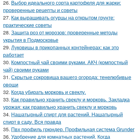
26.
Выбор идеального сорта картофеля для жарки:
проверенные рецепты и советы
27.
Как выращивать огурцы на открытом грунте:
практические советы
28.
Защита роз от морозов: проверенные методы
укрытия в Подмосковье
29.
Луковицы в прикопанных контейнерах: как это
работает
30.
Компостный чай своими руками. АКЧ (компостный
чай) своими руками
31.
Скрытые сокровища вашего огорода: тенелюбивые
овощи
32.
Когда убирать морковь и свеклу.
33.
Как правильно хранить свеклу и морковь. Закладка
урожая: как правильно хранить свеклу и морковь
34.
Нашатырный спирт для растений. Нашатырный
спирт в саду. Вся правда
35.
Пвх профиль грюндер. Профильная система Grunder
36.
Удобрение для комнатных растений. Когда