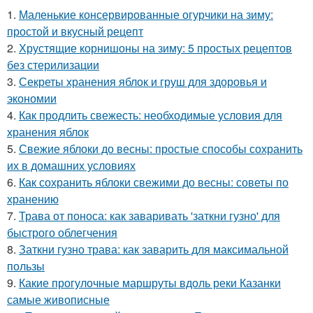
1.
Маленькие консервированные огурчики на зиму:
простой и вкусный рецепт
2.
Хрустящие корнишоны на зиму: 5 простых рецептов
без стерилизации
3.
Секреты хранения яблок и груш для здоровья и
экономии
4.
Как продлить свежесть: необходимые условия для
хранения яблок
5.
Свежие яблоки до весны: простые способы сохранить
их в домашних условиях
6.
Как сохранить яблоки свежими до весны: советы по
хранению
7.
Трава от поноса: как заваривать 'заткни гузно' для
быстрого облегчения
8.
Заткни гузно трава: как заварить для максимальной
пользы
9.
Какие прогулочные маршруты вдоль реки Казанки
самые живописные