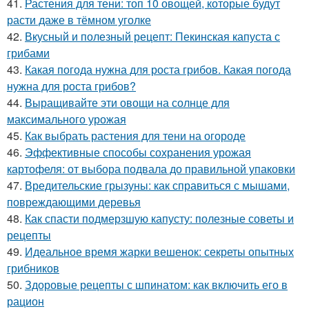
41.
Растения для тени: топ 10 овощей, которые будут
расти даже в тёмном уголке
42.
Вкусный и полезный рецепт: Пекинская капуста с
грибами
43.
Какая погода нужна для роста грибов. Какая погода
нужна для роста грибов?
44.
Выращивайте эти овощи на солнце для
максимального урожая
45.
Как выбрать растения для тени на огороде
46.
Эффективные способы сохранения урожая
картофеля: от выбора подвала до правильной упаковки
47.
Вредительские грызуны: как справиться с мышами,
повреждающими деревья
48.
Как спасти подмерзшую капусту: полезные советы и
рецепты
49.
Идеальное время жарки вешенок: секреты опытных
грибников
50.
Здоровые рецепты с шпинатом: как включить его в
рацион