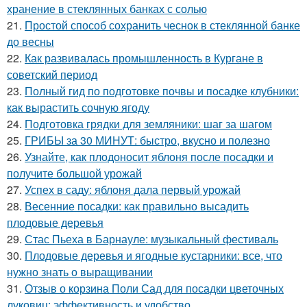
хранение в стеклянных банках с солью
21.
Простой способ сохранить чеснок в стеклянной банке
до весны
22.
Как развивалась промышленность в Кургане в
советский период
23.
Полный гид по подготовке почвы и посадке клубники:
как вырастить сочную ягоду
24.
Подготовка грядки для земляники: шаг за шагом
25.
ГРИБЫ за 30 МИНУТ: быстро, вкусно и полезно
26.
Узнайте, как плодоносит яблоня после посадки и
получите большой урожай
27.
Успех в саду: яблоня дала первый урожай
28.
Весенние посадки: как правильно высадить
плодовые деревья
29.
Стас Пьеха в Барнауле: музыкальный фестиваль
30.
Плодовые деревья и ягодные кустарники: все, что
нужно знать о выращивании
31.
Отзыв о корзина Поли Сад для посадки цветочных
луковиц: эффективность и удобство