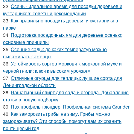
32.
Осень - идеальное время для посадки деревьев и
кустарников: советы и рекомендации
33.
Как правильно посадить деревья и кустарники в
парке
34.
Подготовка посадочных ям для деревьев осенью:
основные принципы
35.
Осенние сады: до каких температур можно
высаживать саженцы
36.
Устойчивость сортов моркови к морковной мухе и
черной гнили: ключ к высоким урожаям
37.
Отличные огурцы для теплицы: лучшие сорта для
Ленинградской области
38.
Нашатырный спирт для сада и огорода. Добавление
статьи в новую подборку
39.
Пвх профиль грюндер. Профильная система Grunder
40.
Как заморозить грибы на зиму. Грибы можно
замораживать? Эти способы помогут вам их хранить
почти целый год