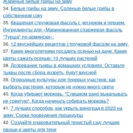
Жареные белые грибы на зиму
34.
Белые грибы на зиму. Соленые белые грибы в
собственном соку
35.
Квашеная стручковая фасоль с чесноком и перцем.
Ингредиенты для «Маринованная спаржевая фасоль
"Турша" по-армянски»:
36.
12 вкуснейших рецептов стручковой фасоли на зиму.
37.
Какие многолетники посадить осенью на даче. Какие
цветы сажать осенью: 10 лучших растений
38.
Дозревание тыквы в домашних условиях. Оставьте
тыквы после сбора дозреть, будут вкусней
39.
Огородные культуры для теневых участков: как
выбрать растения, которым не нужно много света
40.
Когда убирают морковь. "Слишком рано выкапывать
не советую". Когда начинать собирать морковь?
41.
7 лучших способов, как укрыть виноград в 2023 на
зиму. Сроки проведения процедуры
42.
Создайте очаровательный тенистый сад: лучшие
овощи и цветы для тени