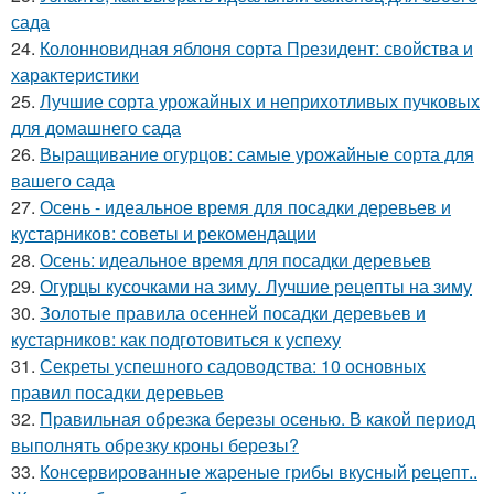
сада
24.
Колонновидная яблоня сорта Президент: свойства и
характеристики
25.
Лучшие сорта урожайных и неприхотливых пучковых
для домашнего сада
26.
Выращивание огурцов: самые урожайные сорта для
вашего сада
27.
Осень - идеальное время для посадки деревьев и
кустарников: советы и рекомендации
28.
Осень: идеальное время для посадки деревьев
29.
Огурцы кусочками на зиму. Лучшие рецепты на зиму
30.
Золотые правила осенней посадки деревьев и
кустарников: как подготовиться к успеху
31.
Секреты успешного садоводства: 10 основных
правил посадки деревьев
32.
Правильная обрезка березы осенью. В какой период
выполнять обрезку кроны березы?
33.
Консервированные жареные грибы вкусный рецепт..