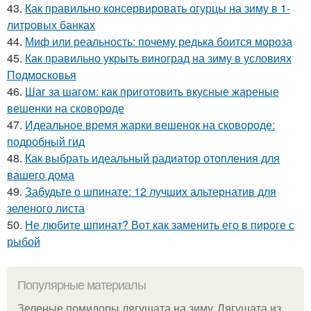
43.
Как правильно консервировать огурцы на зиму в 1-
литровых банках
44.
Миф или реальность: почему редька боится мороза
45.
Как правильно укрыть виноград на зиму в условиях
Подмосковья
46.
Шаг за шагом: как приготовить вкусные жареные
вешенки на сковороде
47.
Идеальное время жарки вешенок на сковороде:
подробный гид
48.
Как выбрать идеальный радиатор отопления для
вашего дома
49.
Забудьте о шпинате: 12 лучших альтернатив для
зеленого листа
50.
Не любите шпинат? Вот как заменить его в пироге с
рыбой
Популярные материалы
Зеленые помидоры лягушата на зиму. Лягушата из