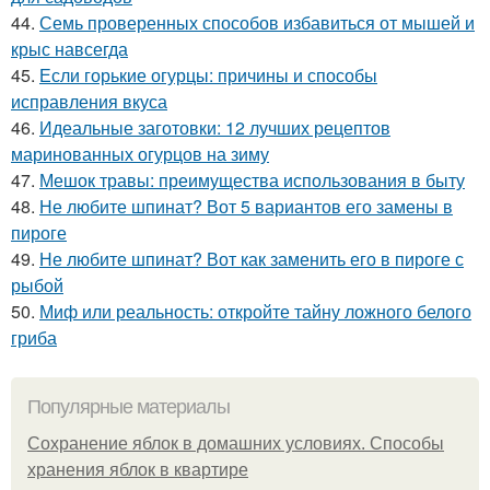
44.
Семь проверенных способов избавиться от мышей и
крыс навсегда
45.
Если горькие огурцы: причины и способы
исправления вкуса
46.
Идеальные заготовки: 12 лучших рецептов
маринованных огурцов на зиму
47.
Мешок травы: преимущества использования в быту
48.
Не любите шпинат? Вот 5 вариантов его замены в
пироге
49.
Не любите шпинат? Вот как заменить его в пироге с
рыбой
50.
Миф или реальность: откройте тайну ложного белого
гриба
Популярные материалы
Сохранение яблок в домашних условиях. Способы
хранения яблок в квартире