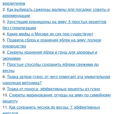
вредителем
2.
Как выбирать саженцы малины для посадки: советы и
рекомендации
3.
Хрустящие корнишоны на зиму: 5 простых рецептов
без стерилизации
4.
Какие мифы о Москве до сих пор существуют
5.
Правила сбора и хранения яблок на зиму: полное
руководство
6.
Секреты хранения яблок и груш для здоровья и
экономии
7.
Простые способы сохранить яблоки свежими до
весны
8.
Трава заткни гузно: от чего помогает эта удивительная
народная методика?
9.
Трава от поноса: эффективные рецепты из гузно
10.
Секреты маринования: огурцы на зиму по семейному
рецепту
11.
Как сохранить чеснок до весны: 7 эффективных
методов