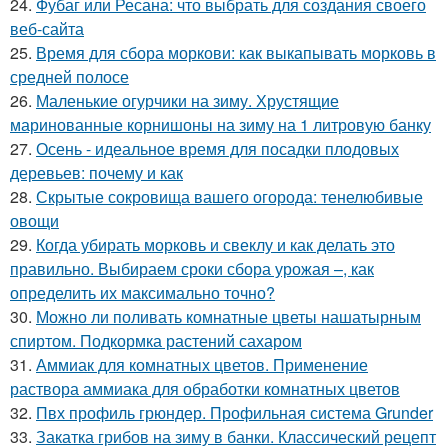
24.
Фубаг или Ресана: что выбрать для создания своего
веб-сайта
25.
Время для сбора моркови: как выкапывать морковь в
средней полосе
26.
Маленькие огурчики на зиму. Хрустящие
маринованные корнишоны на зиму на 1 литровую банку
27.
Осень - идеальное время для посадки плодовых
деревьев: почему и как
28.
Скрытые сокровища вашего огорода: тенелюбивые
овощи
29.
Когда убирать морковь и свеклу и как делать это
правильно. Выбираем сроки сбора урожая –, как
определить их максимально точно?
30.
Можно ли поливать комнатные цветы нашатырным
спиртом. Подкормка растений сахаром
31.
Аммиак для комнатных цветов. Применение
раствора аммиака для обработки комнатных цветов
32.
Пвх профиль грюндер. Профильная система Grunder
33.
Закатка грибов на зиму в банки. Классический рецепт