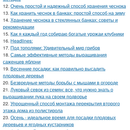
12.
Очень простой и надежный способ хранения чеснока
13.
Как хранить чеснок в банках: простой способ на зиму
14.
Хранение чеснока в стеклянных банках: советы и
рекомендации
15.
Как я каждый год собираю богатые урожаи клубники
16.
Headlines:
17.
Под тополями: Удивительный мир грибов
18.
Самые эффективные методы выращивания
саженцев яблони
19.
Весенние посадки: как правильно высадить
плодовые деревья
20.
Безвредные методы борьбы с мышами в огороде
21.
Луковый севок из семян: все, что нужно знать о
выращивании лука на своем подворье
22.
Упрощенный способ монтажа перекрытия второго
этажа дома из полистирола
23.
Осень - идеальное время для посадки плодовых
деревьев и ягодных кустарников