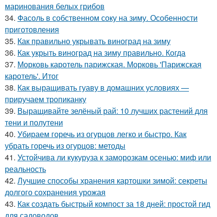
маринования белых грибов
34.
Фасоль в собственном соку на зиму. Особенности
приготовления
35.
Как правильно укрывать виноград на зиму
36.
Как укрыть виноград на зиму правильно. Когда
37.
Морковь каротель парижская. Морковь 'Парижская
каротель'. Итог
38.
Как выращивать гуаву в домашних условиях —
приручаем тропиканку
39.
Выращивайте зелёный рай: 10 лучших растений для
тени и полутени
40.
Убираем горечь из огурцов легко и быстро. Как
убрать горечь из огурцов: методы
41.
Устойчива ли кукуруза к заморозкам осенью: миф или
реальность
42.
Лучшие способы хранения картошки зимой: секреты
долгого сохранения урожая
43.
Как создать быстрый компост за 18 дней: простой гид
для садоводов