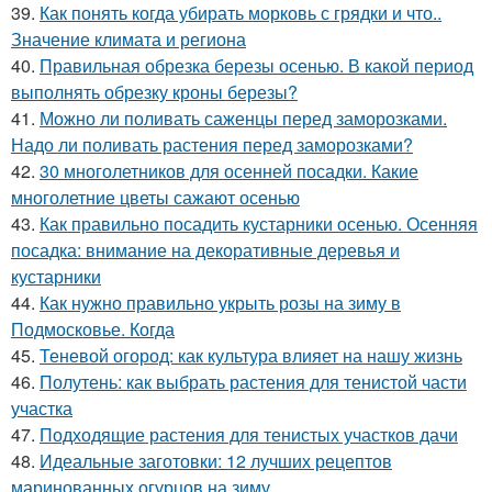
39.
Как понять когда убирать морковь с грядки и что..
Значение климата и региона
40.
Правильная обрезка березы осенью. В какой период
выполнять обрезку кроны березы?
41.
Можно ли поливать саженцы перед заморозками.
Надо ли поливать растения перед заморозками?
42.
30 многолетников для осенней посадки. Какие
многолетние цветы сажают осенью
43.
Как правильно посадить кустарники осенью. Осенняя
посадка: внимание на декоративные деревья и
кустарники
44.
Как нужно правильно укрыть розы на зиму в
Подмосковье. Когда
45.
Теневой огород: как культура влияет на нашу жизнь
46.
Полутень: как выбрать растения для тенистой части
участка
47.
Подходящие растения для тенистых участков дачи
48.
Идеальные заготовки: 12 лучших рецептов
маринованных огурцов на зиму