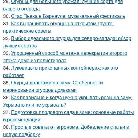
29.
Огурцы для большого урожая: лучшие сорта для
вашего огорода
30.
Стас Пьеха в Барнауле: музыкальный фестиваль
31.
Как выращивать огурцы на открытом грунте:
практические советы
32.
Выбор идеального огурца для северо-запада: обзор
лучших сортов
33.
Упрощенный способ монтажа перекрытия второго
этажа дома из полистирола
34.
Луковицы в прикопанных контейнерах: как это
работает
35.
Огурцы дольками на зиму. Особенности
маринования огурцов дольками
36.
Как правильно и когда нужно укрывать розы на зиму.
Укрывать или не укрывать?
37.
Подготовка плодового сада к зиме: основные работы
и рекомендации
38.
Простые советы от агронома. Добавление статьи в
новую подборку