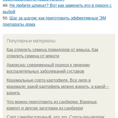
49.
Не любите шпинат? Вот как заменить его в пироге с
рыбой
50.
Шаг за шагом: как приготовить эффективные ЭМ
препараты дома
Популярные материалы
Как отделить семена помидоров от жмыха. Как
отделить семена от мякоти
Аркоксиа: современный подход к лечению
воспалительных заболеваний суставов
Крахмальные сорта картофеля. Все дело в
крахмале: какой картофель можно жарить, а какой –
варить
Что можно приготовить из санберри. Варенье,
компот и другие заготовки из санберри
Сорт самобесплодный, что это. Сорта-опылители: