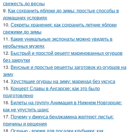
свежесть до весны
9.
Как сохранить яблоки до зимы: простые способы в
домашних условиях
10.
Секреты хранения: как сохранить летние яблоки
свежими до зимы
11.
Какие уникальные экспонаты можно увидеть в
необычных музеях
12.
Быстрый и простой рецепт маринованных огурцов
без закрутки
13.
Вкусные и простые рецепты заготовок из огурцов на
зиму
14.
Хрустящие огурцы на зиму: маринад без уксуса
15.
Концерт Славы в Ангарске: как это было
подготовлено
16.
Билеты на группу Анимация в Нижнем Новгороде:
как не упустить шанс
17.
Почему у фикуса бенджамина желтеют листья:
причины и решения
18.
Осенью - время для посадки клубники: как