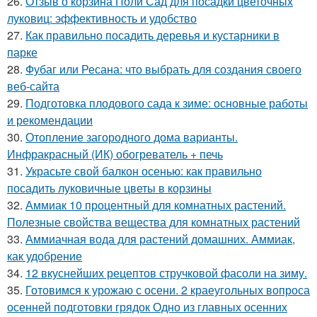
26.
Отзыв о корзина Поли Сад для посадки цветочных
луковиц: эффективность и удобство
27.
Как правильно посадить деревья и кустарники в
парке
28.
Фубаг или Ресана: что выбрать для создания своего
веб-сайта
29.
Подготовка плодового сада к зиме: основные работы
и рекомендации
30.
Отопление загородного дома варианты.
Инфракрасный (ИК) обогреватель + печь
31.
Украсьте свой балкон осенью: как правильно
посадить луковичные цветы в корзины
32.
Аммиак 10 процентный для комнатных растений.
Полезные свойства вещества для комнатных растений
33.
Аммиачная вода для растений домашних. Аммиак,
как удобрение
34.
12 вкуснейших рецептов стручковой фасоли на зиму.
35.
Готовимся к урожаю с осени. 2 краеугольных вопроса
осенней подготовки грядок Одно из главных осенних