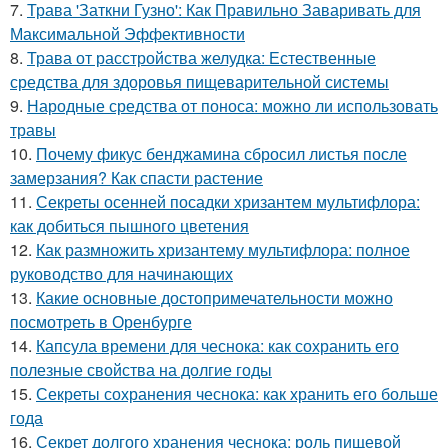
7.
Трава 'Заткни Гузно': Как Правильно Заваривать для
Максимальной Эффективности
8.
Трава от расстройства желудка: Естественные
средства для здоровья пищеварительной системы
9.
Народные средства от поноса: можно ли использовать
травы
10.
Почему фикус бенджамина сбросил листья после
замерзания? Как спасти растение
11.
Секреты осенней посадки хризантем мультифлора:
как добиться пышного цветения
12.
Как размножить хризантему мультифлора: полное
руководство для начинающих
13.
Какие основные достопримечательности можно
посмотреть в Оренбурге
14.
Капсула времени для чеснока: как сохранить его
полезные свойства на долгие годы
15.
Секреты сохранения чеснока: как хранить его больше
года
16.
Секрет долгого хранения чеснока: роль пищевой