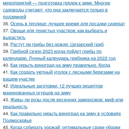
мероприятий — подготовка грядок к зиме. Многие
садоводы считают, что она заключается только в
подзимней
36.
Осень в теплице: лучшее время для посадки сидерат
37.
Овощи для тенистых участков: как выбрать и
вырастить
38.
Растут ли грибы без дождя. Цезарский гриб
39.
Грибной сезон 2023 когда пойдут грибы по
календарю. Лунный календарь грибника на 2022 год
40.
Как укрыть виноград на зиму правильно. Когда
41.
Как создать уютный уголок с лесными березами на
вашем участке
42.
Идеальные заготовки: 12 лучших рецептов
маринованных огурцов на зиму
43.
Живы ли розы после весенних заморозков: миф или
реальность
44.
Как правильно укрыть виноград на зиму в условиях
Подмосковья
45.
Когда собирать урожай: оптимальные сроки уборки