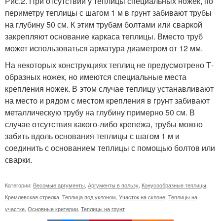
Рис.2. При отсутствии у теплицы специальных ножек, по
периметру теплицы с шагом 1 м в грунт забивают трубы
на глубину 50 см. К этим трубам болтами или сваркой
закрепляют основание каркаса теплицы. Вместо труб
может использоваться арматура диаметром от 12 мм.
На некоторых конструкциях теплиц не предусмотрено Т-
образных ножек, но имеются специальные места
крепления ножек. В этом случае теплицу устанавливают
на место и рядом с местом крепления в грунт забивают
металлическую трубу на глубину примерно 50 см. В
случае отсутствия какого-либо крепежа, трубы можно
забить вдоль основания теплицы с шагом 1 м и
соединить с основанием теплицы с помощью болтов или
сварки.
Категории:
Весомые аргументы
,
Аргументы в пользу
,
Конусообразные теплицы
,
Кремлевская стрелка
,
Теплица под уклоном
,
Участок на склоне
,
Теплицы на
участке
,
Основные критерии
,
Теплицы на грунт