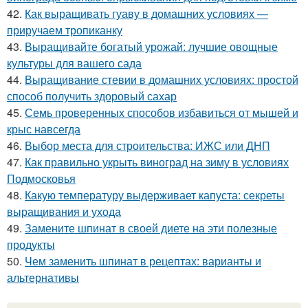
42.
Как выращивать гуаву в домашних условиях —
приручаем тропиканку
43.
Выращивайте богатый урожай: лучшие овощные
культуры для вашего сада
44.
Выращивание стевии в домашних условиях: простой
способ получить здоровый сахар
45.
Семь проверенных способов избавиться от мышей и
крыс навсегда
46.
Выбор места для строительства: ИЖС или ДНП
47.
Как правильно укрыть виноград на зиму в условиях
Подмосковья
48.
Какую температуру выдерживает капуста: секреты
выращивания и ухода
49.
Замените шпинат в своей диете на эти полезные
продукты
50.
Чем заменить шпинат в рецептах: варианты и
альтернативы