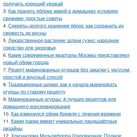
получить хороший урожай
3.
Как хранить яблоки зимой в домашних условиях
свежими: простые советы
4.
Секреты долгого хранения яблок: как сохранить их
свежесть до весны
5.
Лекарственное растение заткни гузно: народное
средство для здоровья
6.
Какие современные кварталы Москвы представляют
новый облик города
7.
Рецепт маринованных огурцов без закатки с уксусом:
простой и вкусный способ
8.
Традиционные шпики: как я начала мариновать
огурцы по старому рецепту
9.
Маринованные огурцы: 8 лучших рецептов для
домашнего консервирования
10.
Как изменился облик Кремля с течения времени
11.
Какие парки имеют уникальные ландшафтные
дизайны
12.
Хризантема Мультифлора Шаровидная: Полное