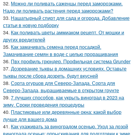
32.
Можно ли поливать саженцы перед заморозками.
Надо ли поливать растения перед заморозками?
33.
Нашатырный спирт для сада и огорода. Добавление
статьи в новую подборку
34.
Как поливать цветы аммиаком рецепт. От мошки и
других вредителей
35.
Как замачивать семена перед посадкой.
Замачивание семян в воде с целью проращивания
36.
Пвх профиль грюндер. Профильная система Grunder
37.
Дозревание тыквы в домашних условиях. Оставьте
тыквы после сбора дозреть, будут вкусней
38.
Сорта огурцов для Северо-Запада. Сорта для
Северо-Запада, выращиваемые в открытом грунте
39.
7 лучших способов, как укрыть виноград в 2023 на
зиму. Сроки проведения процедуры
40.
Пластиковые или деревянные окна: какой выбор
лучше для вашего дома
41.
Как ухаживать за виноградом осенью. Уход за лозой
винограда осенью: опрыскивания для подготовки к зиме