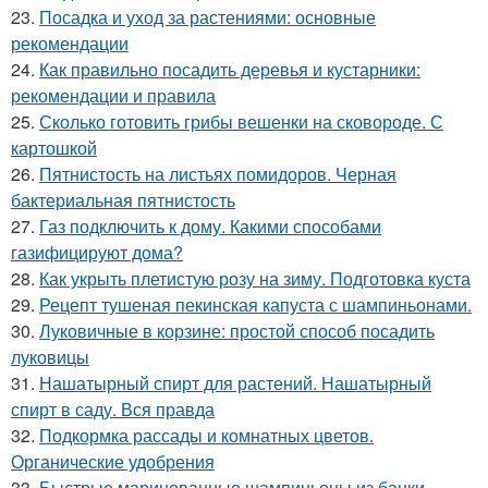
23.
Посадка и уход за растениями: основные
рекомендации
24.
Как правильно посадить деревья и кустарники:
рекомендации и правила
25.
Сколько готовить грибы вешенки на сковороде. С
картошкой
26.
Пятнистость на листьях помидоров. Черная
бактериальная пятнистость
27.
Газ подключить к дому. Какими способами
газифицируют дома?
28.
Как укрыть плетистую розу на зиму. Подготовка куста
29.
Рецепт тушеная пекинская капуста с шампиньонами.
30.
Луковичные в корзине: простой способ посадить
луковицы
31.
Нашатырный спирт для растений. Нашатырный
спирт в саду. Вся правда
32.
Подкормка рассады и комнатных цветов.
Органические удобрения
33.
Быстрые маринованные шампиньоны из банки.