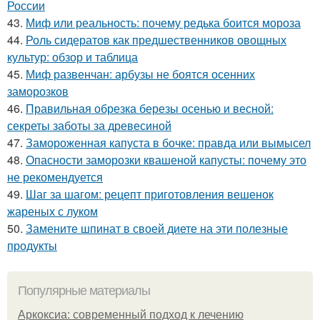
России
43.
Миф или реальность: почему редька боится мороза
44.
Роль сидератов как предшественников овощных
культур: обзор и таблица
45.
Миф развенчан: арбузы не боятся осенних
заморозков
46.
Правильная обрезка березы осенью и весной:
секреты заботы за древесиной
47.
Замороженная капуста в бочке: правда или вымысел
48.
Опасности заморозки квашеной капусты: почему это
не рекомендуется
49.
Шаг за шагом: рецепт приготовления вешенок
жареных с луком
50.
Замените шпинат в своей диете на эти полезные
продукты
Популярные материалы
Аркоксиа: современный подход к лечению