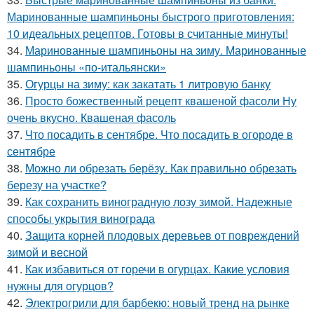
Маринованные шампиньоны быстрого приготовления:
10 идеальных рецептов. Готовы в считанные минуты!
34.
Маринованные шампиньоны на зиму. Маринованные
шампиньоны «по-итальянски»
35.
Огурцы на зиму: как закатать 1 литровую банку
36.
Просто божественный рецепт квашеной фасоли Ну
очень вкусно. Квашеная фасоль
37.
Что посадить в сентябре. Что посадить в огороде в
сентябре
38.
Можно ли обрезать берёзу. Как правильно обрезать
березу на участке?
39.
Как сохранить виноградную лозу зимой. Надежные
способы укрытия винограда
40.
Защита корней плодовых деревьев от повреждений
зимой и весной
41.
Как избавиться от горечи в огурцах. Какие условия
нужны для огурцов?
42.
Электрогрили для барбекю: новый тренд на рынке