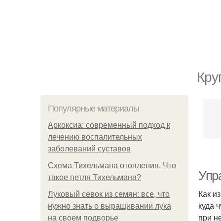
Кру
Популярные материалы
Аркоксиа: современный подход к
лечению воспалительных
заболеваний суставов
Схема Тихельмана отопления. Что
Упр
такое петля Тихельмана?
Как и
Луковый севок из семян: все, что
куда 
нужно знать о выращивании лука
при н
на своем подворье