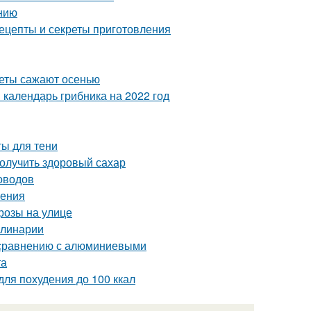
нию
ецепты и секреты приготовления
веты сажают осенью
 календарь грибника на 2022 год
ты для тени
олучить здоровый сахар
оводов
ления
розы на улице
улинарии
 сравнению с алюминиевыми
та
для похудения до 100 ккал