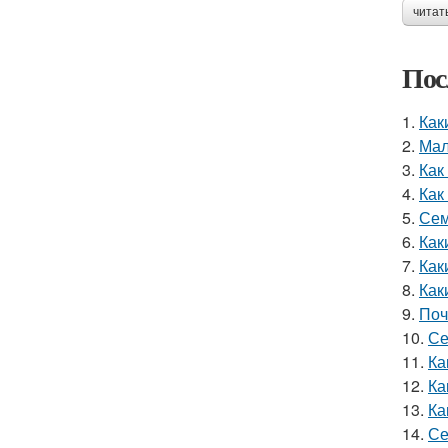
читат
Пос
1.
Как
2.
Мал
3.
Как
4.
Как
5.
Сем
6.
Как
7.
Как
8.
Как
9.
Поч
10.
Се
11.
Ка
12.
Ка
13.
Ка
14.
Се