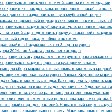
к правильно хранить чеснок зимой: советы и рекомендации
к сохранить чеснок до весны: проверенные способы и поле
к за один сезон оздоровить почву в клубничной грядке
коксиа: современный подход к лечению воспалительных за
к правильно посадить клубнику в августе: основные правил
учшите свой сад: подготовить грядку для осенней посадки 
шаговый гид по посадке яблони по схеме
ращивайте в Подмосковье: топ-3 сорта огурцов
урцы 2024: топ-3 сорта для вашего огорода
к выращивать огурцы на открытом грунте: практические со
к правильно посадить деревья и кустарники в парке
емя для сбора моркови: как выкапывать морковь в средней
устящие маринованные огурцы в банках. Хрустящие марин
гда собирать морковь с грядки. Как определить зрелость мо
садка тюльпанов в корзины для луковичных. 9 достоинств 
еленение тени: лучшие растения для затененных участков
жно ли поливать комнатные цветы нашатырным спиртом. 
шатырный спирт для растений. Нашатырный спирт в саду. 
ринованные шампиньоны на зиму. Маринованные шампинь