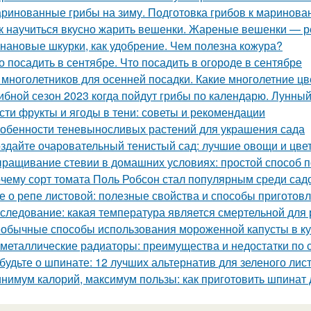
ринованные грибы на зиму. Подготовка грибов к маринова
к научиться вкусно жарить вешенки. Жареные вешенки — р
нановые шкурки, как удобрение. Чем полезна кожура?
о посадить в сентябре. Что посадить в огороде в сентябре
 многолетников для осенней посадки. Какие многолетние ц
ибной сезон 2023 когда пойдут грибы по календарю. Лунный
сти фрукты и ягоды в тени: советы и рекомендации
обенности теневыносливых растений для украшения сада
здайте очаровательный тенистый сад: лучшие овощи и цве
ращивание стевии в домашних условиях: простой способ п
чему сорт томата Поль Робсон стал популярным среди сад
е о репе листовой: полезные свойства и способы приготов
следование: какая температура является смертельной для 
обычные способы использования мороженной капусты в к
металлические радиаторы: преимущества и недостатки по
будьте о шпинате: 12 лучших альтернатив для зеленого лис
нимум калорий, максимум пользы: как приготовить шпинат 