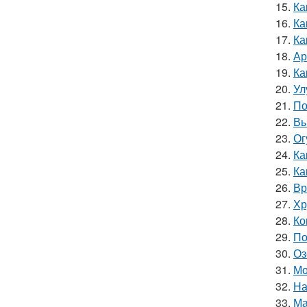
15.
Ка
16.
Ка
17.
Ка
18.
Ар
19.
Ка
20.
Ул
21.
По
22.
Вы
23.
Ог
24.
Ка
25.
Ка
26.
Вр
27.
Хр
28.
Ко
29.
По
30.
Оз
31.
Мо
32.
На
33.
Ма