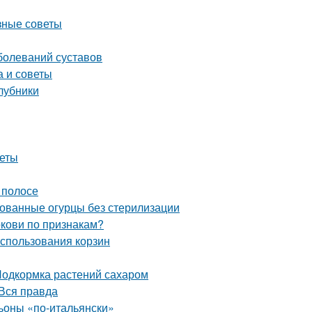
зные советы
болеваний суставов
а и советы
клубники
веты
 полосе
ованные огурцы без стерилизации
ркови по признакам?
использования корзин
Подкормка растений сахаром
Вся правда
оны «по-итальянски»