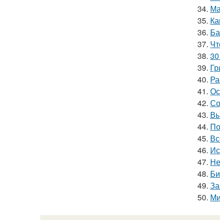
34.
Ма
35.
Ка
36.
Ба
37.
Чт
38.
30
39.
Гр
40.
Ра
41.
Ос
42.
Со
43.
Вы
44.
По
45.
Вс
46.
Ис
47.
Не
48.
Би
49.
За
50.
Ми