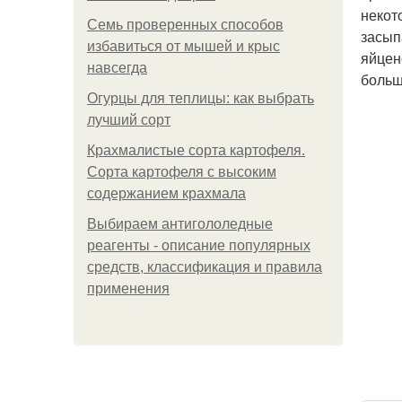
некот
Семь проверенных способов
засып
избавиться от мышей и крыс
яйцен
навсегда
больш
Огурцы для теплицы: как выбрать
лучший сорт
Крахмалистые сорта картофеля.
Сорта картофеля с высоким
содержанием крахмала
Выбираем антигололедные
реагенты - описание популярных
средств, классификация и правила
применения