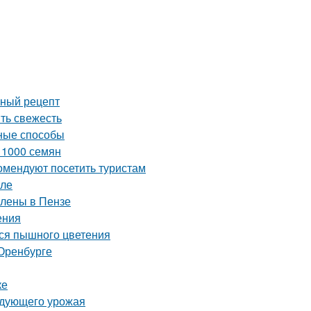
сный рецепт
ить свежесть
вные способы
з 1000 семян
омендуют посетить туристам
уле
влены в Пензе
ения
ься пышного цветения
Оренбурге
ке
ледующего урожая