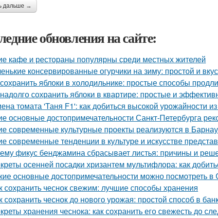
ь дальше →
ледние обновления на сайте:
ие кафе и рестораны популярны среди местных жителей
енькие консервированные огурчики на зиму: простой и вку
 сохранить яблоки в холодильнике: простые способы продл
 надолго сохранить яблоки в квартире: простые и эффекти
ена томата 'Таня F1': как добиться высокой урожайности и
ие основные достопримечательности Санкт-Петербурга рек
ие современные культурные проекты реализуются в Барна
ие современные тенденции в культуре и искусстве предста
ему фикус бенджамина сбрасывает листья: причины и реш
креты осенней посадки хризантем мультифлора: как добит
кие основные достопримечательности можно посмотреть в 
к сохранить чеснок свежим: лучшие способы хранения
к сохранить чеснок до нового урожая: простой способ в бан
креты хранения чеснока: как сохранить его свежесть до с