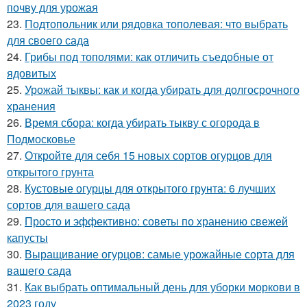
почву для урожая
23.
Подтопольник или рядовка тополевая: что выбрать
для своего сада
24.
Грибы под тополями: как отличить съедобные от
ядовитых
25.
Урожай тыквы: как и когда убирать для долгосрочного
хранения
26.
Время сбора: когда убирать тыкву с огорода в
Подмосковье
27.
Откройте для себя 15 новых сортов огурцов для
открытого грунта
28.
Кустовые огурцы для открытого грунта: 6 лучших
сортов для вашего сада
29.
Просто и эффективно: советы по хранению свежей
капусты
30.
Выращивание огурцов: самые урожайные сорта для
вашего сада
31.
Как выбрать оптимальный день для уборки моркови в
2023 году