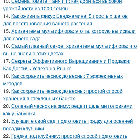
13.
Семена томата 'Таня F1': как добиться высокой
урожайности из 1000 семян
14.
Как оживить фикус Бенджамина: 5 простых шагов
для восстановления вашего растения
15.
Хризантемы мультифлора: это та, которую вы искали
для своего сада
16.
Самый главный секрет хризантемы мультифлора: что
вы не знали о этих цветах
17.
Секреты Эффективного Выращивания и Продажи:
Как Достичь Успеха на Рынке
18.
Как сохранить чеснок до весны: 7 эффективных
методов
19.
Как сохранить чеснок до весны: простой способ
хранения в стеклянных банках
20.
Соленый чеснок на зиму: рецепт целыми головками
как у бабушки
21.
Улучшите свой сад: подготовить грядку для осенней
посадки клубники
22.
Грядка под клубнику: простой способ подготовить