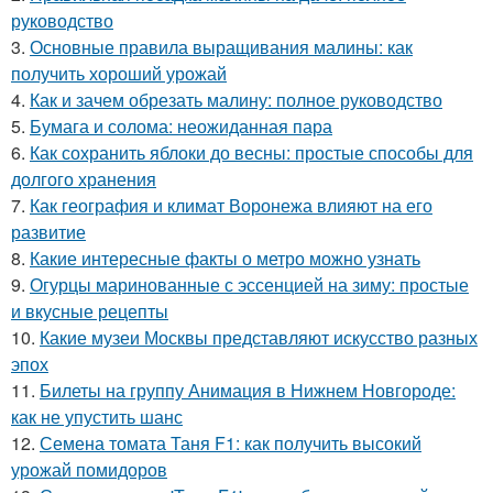
руководство
3.
Основные правила выращивания малины: как
получить хороший урожай
4.
Как и зачем обрезать малину: полное руководство
5.
Бумага и солома: неожиданная пара
6.
Как сохранить яблоки до весны: простые способы для
долгого хранения
7.
Как география и климат Воронежа влияют на его
развитие
8.
Какие интересные факты о метро можно узнать
9.
Огурцы маринованные с эссенцией на зиму: простые
и вкусные рецепты
10.
Какие музеи Москвы представляют искусство разных
эпох
11.
Билеты на группу Анимация в Нижнем Новгороде:
как не упустить шанс
12.
Семена томата Таня F1: как получить высокий
урожай помидоров