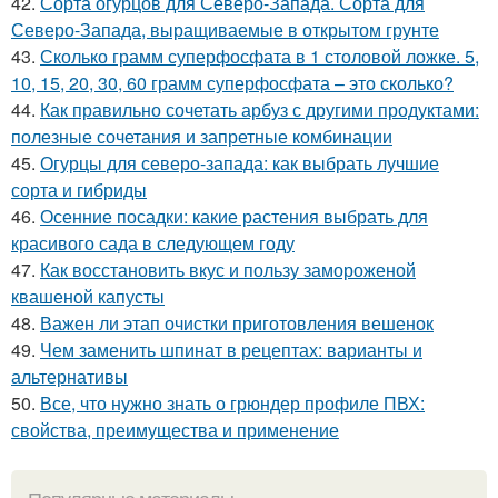
42.
Сорта огурцов для Северо-Запада. Сорта для
Северо-Запада, выращиваемые в открытом грунте
43.
Сколько грамм суперфосфата в 1 столовой ложке. 5,
10, 15, 20, 30, 60 грамм суперфосфата – это сколько?
44.
Как правильно сочетать арбуз с другими продуктами:
полезные сочетания и запретные комбинации
45.
Огурцы для северо-запада: как выбрать лучшие
сорта и гибриды
46.
Осенние посадки: какие растения выбрать для
красивого сада в следующем году
47.
Как восстановить вкус и пользу замороженой
квашеной капусты
48.
Важен ли этап очистки приготовления вешенок
49.
Чем заменить шпинат в рецептах: варианты и
альтернативы
50.
Все, что нужно знать о грюндер профиле ПВХ:
свойства, преимущества и применение