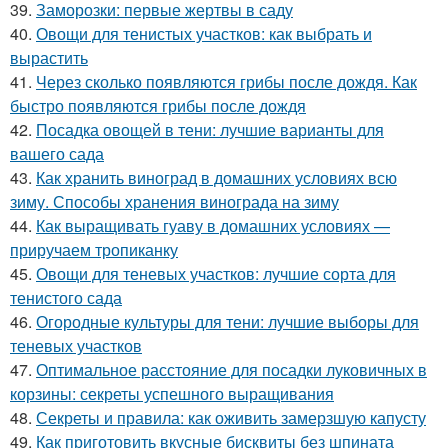
39.
Заморозки: первые жертвы в саду
40.
Овощи для тенистых участков: как выбрать и
вырастить
41.
Через сколько появляются грибы после дождя. Как
быстро появляются грибы после дождя
42.
Посадка овощей в тени: лучшие варианты для
вашего сада
43.
Как хранить виноград в домашних условиях всю
зиму. Способы хранения винограда на зиму
44.
Как выращивать гуаву в домашних условиях —
приручаем тропиканку
45.
Овощи для теневых участков: лучшие сорта для
тенистого сада
46.
Огородные культуры для тени: лучшие выборы для
теневых участков
47.
Оптимальное расстояние для посадки луковичных в
корзины: секреты успешного выращивания
48.
Секреты и правила: как оживить замерзшую капусту
49.
Как приготовить вкусные бисквиты без шпината