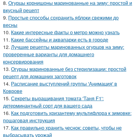
8.
Огурцы корнишоны маринованные на зиму: простой и
вкусный рецепт
9.
Простые способы сохранить яблоки свежими до
весны
10.
Какие интересные факты о метро можно узнать
11.
Какие бассейны и аквапарки есть в городе
12.
Лучшие рецепты маринованных огурцов на зиму:
проверенные варианты для домашнего
консервирования
13.
Огурцы маринованные без стерилизации: простой
рецепт для домашних заготовок
14.
Расписание выступлений группы 'Анимация' в
Коврове
15.
Секреты выращивания томата 'Таня F1':
детерминантный сорт для вашего сада
16.
Как подготовить хризантему мультифлора к зимовке:
пошаговая инструкция
17.
Как правильно хранить чеснок: советы, чтобы не
выбрасывать урожай