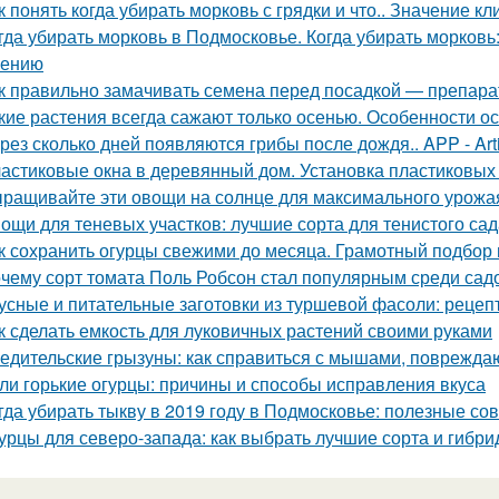
к понять когда убирать морковь с грядки и что.. Значение к
гда убирать морковь в Подмосковье. Когда убирать морковь:
нению
к правильно замачивать семена перед посадкой — препар
кие растения всегда сажают только осенью. Особенности о
рез сколько дней появляются грибы после дождя.. APP - Arti
астиковые окна в деревянный дом. Установка пластиковых 
ращивайте эти овощи на солнце для максимального урожа
ощи для теневых участков: лучшие сорта для тенистого сад
к сохранить огурцы свежими до месяца. Грамотный подбор
чему сорт томата Поль Робсон стал популярным среди сад
усные и питательные заготовки из туршевой фасоли: рецеп
к сделать емкость для луковичных растений своими руками
едительские грызуны: как справиться с мышами, поврежд
ли горькие огурцы: причины и способы исправления вкуса
гда убирать тыкву в 2019 году в Подмосковье: полезные со
урцы для северо-запада: как выбрать лучшие сорта и гибр