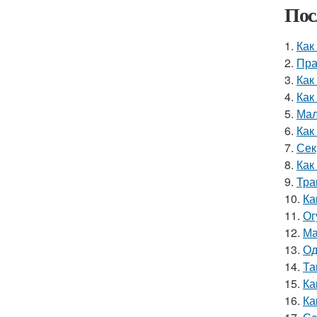
Пос
1.
Как
2.
Пра
3.
Как
4.
Как
5.
Мал
6.
Как
7.
Сек
8.
Как
9.
Тра
10.
Ка
11.
Ог
12.
Ма
13.
Од
14.
Та
15.
Ка
16.
Ка