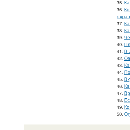
35.
Ка
36.
Ко
к хра
37.
Ка
38.
Ка
39.
Че
40.
Пл
41.
Вы
42.
Ов
43.
Ка
44.
По
45.
Вк
46.
Ка
47.
Вр
48.
Ес
49.
Ко
50.
Ог