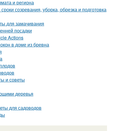
лимата и региона
 сроки созревания, уборка, обрезка и подготовка
аты для замачивания
сенней посадки
cle Actions
окон в доме из бревна
я
а
 плодов
оводов
ты и советы
ающими деревья
веты для садоводов
иды