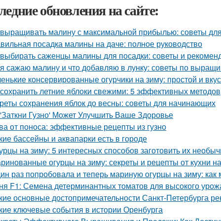
ледние обновления на сайте:
 выращивать малину с максимальной прибылью: советы дл
вильная посадка малины на даче: полное руководство
 выбирать саженцы малины для посадки: советы и рекомен
 я сажаю малину и что добавляю в лунку: советы по выращ
енькие консервированные огурчики на зиму: простой и вку
 сохранить летние яблоки свежими: 5 эффективных методов
реты сохранения яблок до весны: советы для начинающих
 'Заткни Гузно' Может Улучшить Ваше Здоровье
ва от поноса: эффективные рецепты из гузно
кие бассейны и аквапарки есть в городе
урцы на зиму: 5 интересных способов заготовить их необыч
ринованные огурцы на зиму: секреты и рецепты от кухни н
ин раз попробовала и теперь мариную огурцы на зиму: как
ня F1: Семена детерминантных томатов для высокого урож
кие основные достопримечательности Санкт-Петербурга ре
кие ключевые события в истории Оренбурга