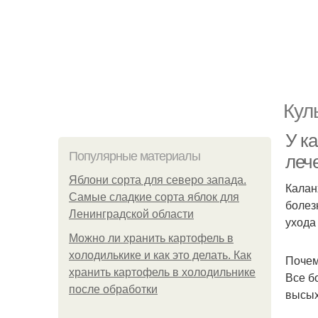
Кул
У к
Популярные материалы
леч
Яблони сорта для северо запада.
Калан
Самые сладкие сорта яблок для
болез
Ленинградской области
ухода
Можно ли хранить картофель в
холодилькике и как это делать. Как
Почем
хранить картофель в холодильнике
Все б
после обработки
высых