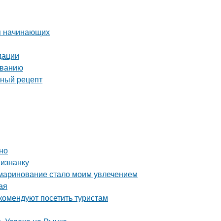
я начинающих
дации
иванию
сный рецепт
но
аизнанку
 маринование стало моим увлечением
ая
комендуют посетить туристам