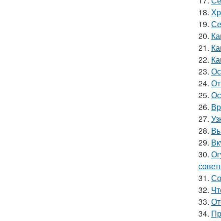
17.
Се
18.
Хр
19.
Се
20.
Ка
21.
Ка
22.
Ка
23.
Ос
24.
От
25.
Ос
26.
Вр
27.
Уз
28.
Вы
29.
Вк
30.
Ог
совет
31.
Со
32.
Чт
33.
От
34.
Пр