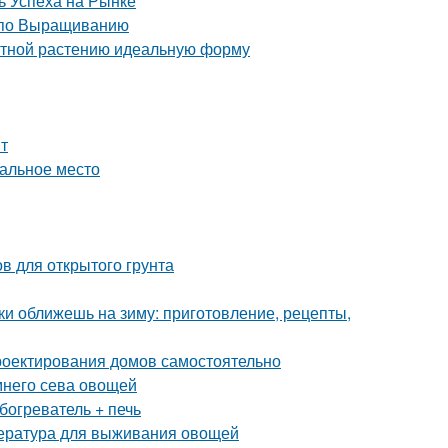
 Успеха на Рынке
 по Выращиванию
атной растению идеальную форму
нт
еальное место
в для открытого грунта
ки оближешь на зиму: приготовление, рецепты,
роектирования домов самостоятельно
имнего сева овощей
богреватель + печь
пература для выживания овощей