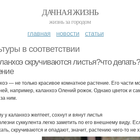
ДАЧНАЯ ЖИЗНЬ
жизнь за городом
главная
новости
статьи
ьтуры в соответствии
аланхоэ скручиваются листья?что делать
ение
хоэ — не только красивое комнатное растение. Его части м
ней, например, каланхоэ Олений рожок. Однако цветок и са
 за ним.
у у каланхоэ желтеет, сохнут и вянут листья
олезни суккулента легко заметить по его внешнему виду. Ес
ать, скручиваются и опадают, значит, растению чего-то не х