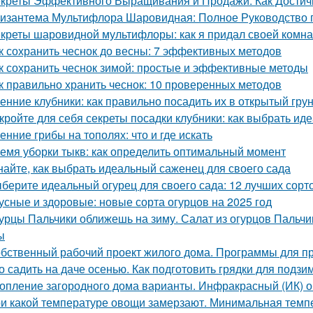
креты Эффективного Выращивания и Продажи: Как Достичь
изантема Мультифлора Шаровидная: Полное Руководство
креты шаровидной мультифлоры: как я придал своей комн
к сохранить чеснок до весны: 7 эффективных методов
к сохранить чеснок зимой: простые и эффективные методы
к правильно хранить чеснок: 10 проверенных методов
енние клубники: как правильно посадить их в открытый гру
кройте для себя секреты посадки клубники: как выбрать ид
енние грибы на тополях: что и где искать
емя уборки тыкв: как определить оптимальный момент
найте, как выбрать идеальный саженец для своего сада
берите идеальный огурец для своего сада: 12 лучших сорто
усные и здоровые: новые сорта огурцов на 2025 год
урцы Пальчики оближешь на зиму. Салат из огурцов Пальчи
ы
бственный рабочий проект жилого дома. Программы для п
о садить на даче осенью. Как подготовить грядки для подз
опление загородного дома варианты. Инфракрасный (ИК) о
и какой температуре овощи замерзают. Минимальная тем