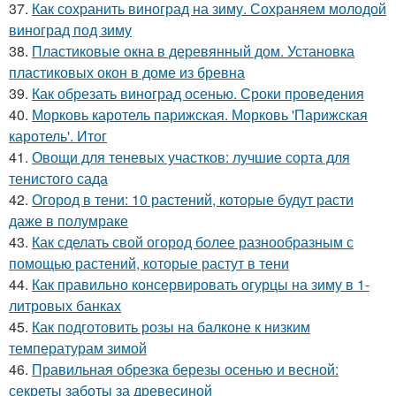
37.
Как сохранить виноград на зиму. Сохраняем молодой
виноград под зиму
38.
Пластиковые окна в деревянный дом. Установка
пластиковых окон в доме из бревна
39.
Как обрезать виноград осенью. Сроки проведения
40.
Морковь каротель парижская. Морковь 'Парижская
каротель'. Итог
41.
Овощи для теневых участков: лучшие сорта для
тенистого сада
42.
Огород в тени: 10 растений, которые будут расти
даже в полумраке
43.
Как сделать свой огород более разнообразным с
помощью растений, которые растут в тени
44.
Как правильно консервировать огурцы на зиму в 1-
литровых банках
45.
Как подготовить розы на балконе к низким
температурам зимой
46.
Правильная обрезка березы осенью и весной:
секреты заботы за древесиной