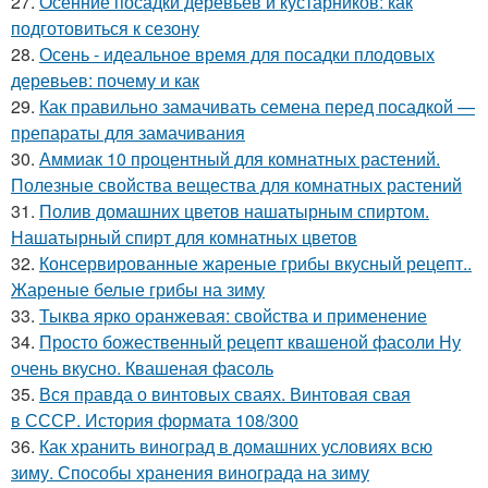
27.
Осенние посадки деревьев и кустарников: как
подготовиться к сезону
28.
Осень - идеальное время для посадки плодовых
деревьев: почему и как
29.
Как правильно замачивать семена перед посадкой —
препараты для замачивания
30.
Аммиак 10 процентный для комнатных растений.
Полезные свойства вещества для комнатных растений
31.
Полив домашних цветов нашатырным спиртом.
Нашатырный спирт для комнатных цветов
32.
Консервированные жареные грибы вкусный рецепт..
Жареные белые грибы на зиму
33.
Тыква ярко оранжевая: свойства и применение
34.
Просто божественный рецепт квашеной фасоли Ну
очень вкусно. Квашеная фасоль
35.
Вся правда о винтовых сваях. Винтовая свая
в СССР. История формата 108/300
36.
Как хранить виноград в домашних условиях всю
зиму. Способы хранения винограда на зиму