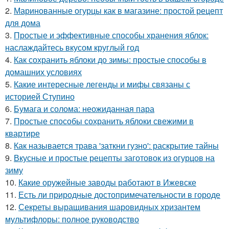
2.
Маринованные огурцы как в магазине: простой рецепт
для дома
3.
Простые и эффективные способы хранения яблок:
наслаждайтесь вкусом круглый год
4.
Как сохранить яблоки до зимы: простые способы в
домашних условиях
5.
Какие интересные легенды и мифы связаны с
историей Ступино
6.
Бумага и солома: неожиданная пара
7.
Простые способы сохранить яблоки свежими в
квартире
8.
Как называется трава 'заткни гузно': раскрытие тайны
9.
Вкусные и простые рецепты заготовок из огурцов на
зиму
10.
Какие оружейные заводы работают в Ижевске
11.
Есть ли природные достопримечательности в городе
12.
Секреты выращивания шаровидных хризантем
мультифлоры: полное руководство