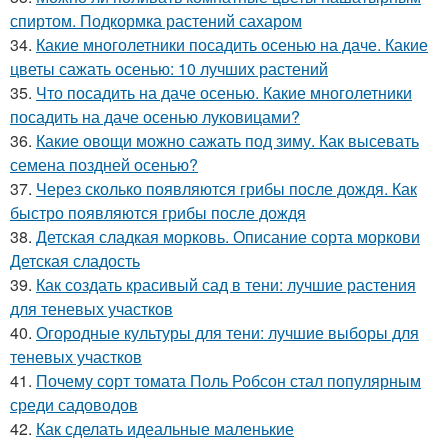
спиртом. Подкормка растений сахаром
34.
Какие многолетники посадить осенью на даче. Какие
цветы сажать осенью: 10 лучших растений
35.
Что посадить на даче осенью. Какие многолетники
посадить на даче осенью луковицами?
36.
Какие овощи можно сажать под зиму. Как высевать
семена поздней осенью?
37.
Через сколько появляются грибы после дождя. Как
быстро появляются грибы после дождя
38.
Детская сладкая морковь. Описание сорта моркови
Детская сладость
39.
Как создать красивый сад в тени: лучшие растения
для теневых участков
40.
Огородные культуры для тени: лучшие выборы для
теневых участков
41.
Почему сорт томата Поль Робсон стал популярным
среди садоводов
42.
Как сделать идеальные маленькие