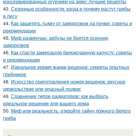
консервированные огурчики на зиму: лучшие рецепты
43.
Сезонные особенности: когда и почему растут грибы
в лесу
44.
Как защитить тыкву от заморозков на почве: советы и
рекомендации
45.
Миф развенчан: арбузы не боятся осенних
заморозков
46.
Как спасти замерзшую белокочанную капусту: советы
и рекомендации
47.
Идеальное время жарки вешенок: секреты опытных
грибников
48.
Искусство приготовления ножек вешенок: вкусное
удовольствие или опасный подвиг
49.
Сравнение типов радиаторов: как выбрать
идеальное решение для вашего дома
50.
Миф или реальность: откройте тайну ложного белого
гриба