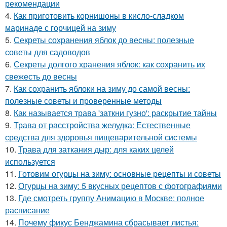
рекомендации
4.
Как приготовить корнишоны в кисло-сладком
маринаде с горчицей на зиму
5.
Секреты сохранения яблок до весны: полезные
советы для садоводов
6.
Секреты долгого хранения яблок: как сохранить их
свежесть до весны
7.
Как сохранить яблоки на зиму до самой весны:
полезные советы и проверенные методы
8.
Как называется трава 'заткни гузно': раскрытие тайны
9.
Трава от расстройства желудка: Естественные
средства для здоровья пищеварительной системы
10.
Трава для заткания дыр: для каких целей
используется
11.
Готовим огурцы на зиму: основные рецепты и советы
12.
Огурцы на зиму: 5 вкусных рецептов с фотографиями
13.
Где смотреть группу Анимацию в Москве: полное
расписание
14.
Почему фикус Бенджамина сбрасывает листья: