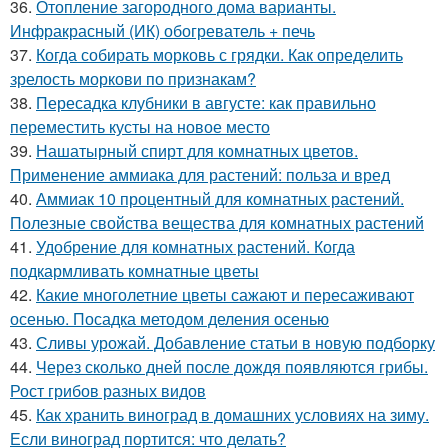
36.
Отопление загородного дома варианты.
Инфракрасный (ИК) обогреватель + печь
37.
Когда собирать морковь с грядки. Как определить
зрелость моркови по признакам?
38.
Пересадка клубники в августе: как правильно
переместить кусты на новое место
39.
Нашатырный спирт для комнатных цветов.
Применение аммиака для растений: польза и вред
40.
Аммиак 10 процентный для комнатных растений.
Полезные свойства вещества для комнатных растений
41.
Удобрение для комнатных растений. Когда
подкармливать комнатные цветы
42.
Какие многолетние цветы сажают и пересаживают
осенью. Посадка методом деления осенью
43.
Сливы урожай. Добавление статьи в новую подборку
44.
Через сколько дней после дождя появляются грибы.
Рост грибов разных видов
45.
Как хранить виноград в домашних условиях на зиму.
Если виноград портится: что делать?