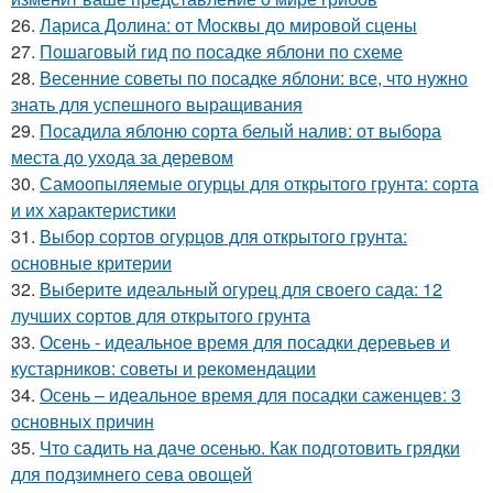
26.
Лариса Долина: от Москвы до мировой сцены
27.
Пошаговый гид по посадке яблони по схеме
28.
Весенние советы по посадке яблони: все, что нужно
знать для успешного выращивания
29.
Посадила яблоню сорта белый налив: от выбора
места до ухода за деревом
30.
Самоопыляемые огурцы для открытого грунта: сорта
и их характеристики
31.
Выбор сортов огурцов для открытого грунта:
основные критерии
32.
Выберите идеальный огурец для своего сада: 12
лучших сортов для открытого грунта
33.
Осень - идеальное время для посадки деревьев и
кустарников: советы и рекомендации
34.
Осень – идеальное время для посадки саженцев: 3
основных причин
35.
Что садить на даче осенью. Как подготовить грядки
для подзимнего сева овощей