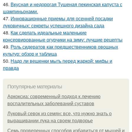
46.
Вкусная и недорогая Тушеная пекинская капуста с
шампиньонами.
47.
Инновационные приемы для осенней посадки
луковичных: секреты успешного дизайна сада
48.
Как сделать идеальные маленькие
консервированные огурчики на зиму: лучшие рецепты
49.
Роль сидератов как предшественников овощных
культур: обзор и таблица
50.
Надо ли вешенки мыть перед жаркой: мифы и
правда
Популярные материалы
Аркоксиа: современный подход к лечению
воспалительных заболеваний суставов
Луковый севок из семян: все, что нужно знать о
выращивании лука на своем подворье
Семь проверенных способов избавиться от мышей и