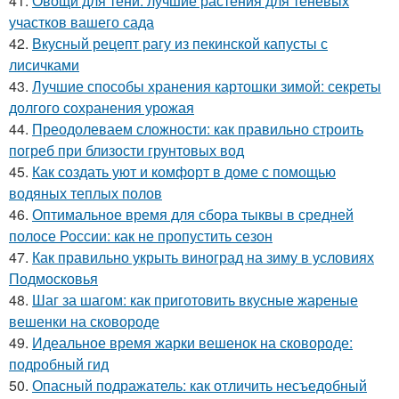
41.
Овощи для тени: лучшие растения для теневых
участков вашего сада
42.
Вкусный рецепт рагу из пекинской капусты с
лисичками
43.
Лучшие способы хранения картошки зимой: секреты
долгого сохранения урожая
44.
Преодолеваем сложности: как правильно строить
погреб при близости грунтовых вод
45.
Как создать уют и комфорт в доме с помощью
водяных теплых полов
46.
Оптимальное время для сбора тыквы в средней
полосе России: как не пропустить сезон
47.
Как правильно укрыть виноград на зиму в условиях
Подмосковья
48.
Шаг за шагом: как приготовить вкусные жареные
вешенки на сковороде
49.
Идеальное время жарки вешенок на сковороде:
подробный гид
50.
Опасный подражатель: как отличить несъедобный