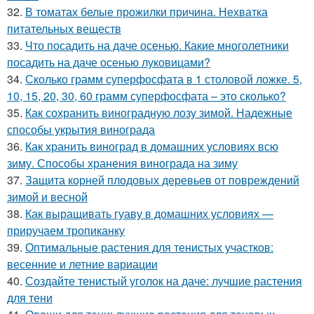
32.
В томатах белые прожилки причина. Нехватка
питательных веществ
33.
Что посадить на даче осенью. Какие многолетники
посадить на даче осенью луковицами?
34.
Сколько грамм суперфосфата в 1 столовой ложке. 5,
10, 15, 20, 30, 60 грамм суперфосфата – это сколько?
35.
Как сохранить виноградную лозу зимой. Надежные
способы укрытия винограда
36.
Как хранить виноград в домашних условиях всю
зиму. Способы хранения винограда на зиму
37.
Защита корней плодовых деревьев от повреждений
зимой и весной
38.
Как выращивать гуаву в домашних условиях —
приручаем тропиканку
39.
Оптимальные растения для тенистых участков:
весенние и летние вариации
40.
Создайте тенистый уголок на даче: лучшие растения
для тени