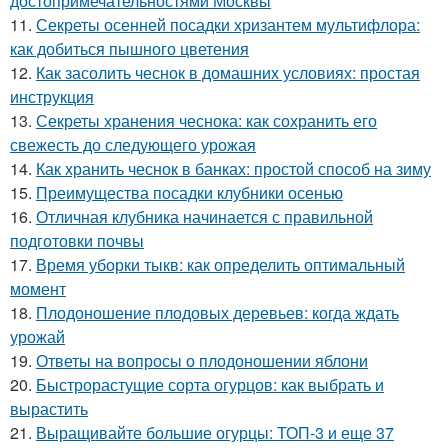
достопримечательностями Москвы
11.
Секреты осенней посадки хризантем мультифлора:
как добиться пышного цветения
12.
Как засолить чеснок в домашних условиях: простая
инструкция
13.
Секреты хранения чеснока: как сохранить его
свежесть до следующего урожая
14.
Как хранить чеснок в банках: простой способ на зиму
15.
Преимущества посадки клубники осенью
16.
Отличная клубника начинается с правильной
подготовки почвы
17.
Время уборки тыкв: как определить оптимальный
момент
18.
Плодоношение плодовых деревьев: когда ждать
урожай
19.
Ответы на вопросы о плодоношении яблони
20.
Быстрорастущие сорта огурцов: как выбрать и
вырастить
21.
Выращивайте большие огурцы: ТОП-3 и еще 37