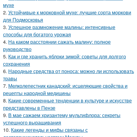
мухе
2.
Устойчивые к морковной мухе: лучшие сорта моркови
для Подмосковья
3.
Успешное размножение малины: интенсивные
способы для богатого урожая
4.
На каком расстоянии сажать малину: полное
руководство
5.
Как и где хранить яблоки зимой: советы для долгого
сохранения
6.
Народные средства от поноса: можно ли использовать
травы
7.
Мелколепестник канадский: исцеляющие свойства и
рецепты народной медицины
8.
Какие современные тенденции в культуре и искусстве
представлены в Пензе
9.
В мае сажаем хризантему мультифлора: секреты
успешного выращивания
10.
Какие легенды и мифы связаны с