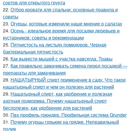
сортов для открытого грунта
22.
Отбор кровати для спальни: основные правила и
советы
23.
Огурцы, которые изменили наше мнение о салатах
24.
Осень - идеальное время для посадки деревьев и
кустарников: советы и рекомендации
25.
Пятнистость на листьях помидоров. Черная
бактериальная пятнистость
26.
Как вывести мышей с участка навсегда. Травы
27.
Как правильно замачивать семена перед посадкой —
препараты для замачивания
28.
НАШАТЫРНЫЙ спирт применение в саду. Что такое
нашатырный спирт и чем он полезен для растений
29.
Нашатырный спирт, как удобрение и полезная
азотная подкормка. Почему нашатырный спирт
бесполезен, как удобрение для растений
30.
Пвх профиль грюндер. Профильная система Grunder
31.
Почему огурцы горькие на грядке. Неправильный
полив