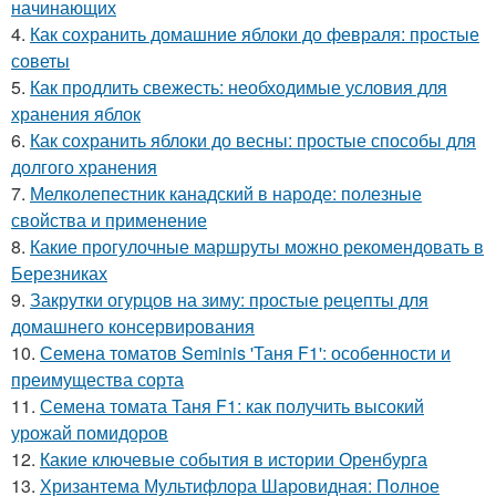
начинающих
4.
Как сохранить домашние яблоки до февраля: простые
советы
5.
Как продлить свежесть: необходимые условия для
хранения яблок
6.
Как сохранить яблоки до весны: простые способы для
долгого хранения
7.
Мелколепестник канадский в народе: полезные
свойства и применение
8.
Какие прогулочные маршруты можно рекомендовать в
Березниках
9.
Закрутки огурцов на зиму: простые рецепты для
домашнего консервирования
10.
Семена томатов Seminis 'Таня F1': особенности и
преимущества сорта
11.
Семена томата Таня F1: как получить высокий
урожай помидоров
12.
Какие ключевые события в истории Оренбурга
13.
Хризантема Мультифлора Шаровидная: Полное