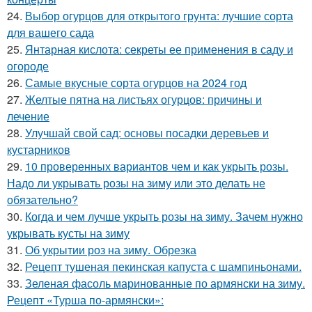
24.
Выбор огурцов для открытого грунта: лучшие сорта
для вашего сада
25.
Янтарная кислота: секреты ее применения в саду и
огороде
26.
Самые вкусные сорта огурцов на 2024 год
27.
Желтые пятна на листьях огурцов: причины и
лечение
28.
Улучшай свой сад: основы посадки деревьев и
кустарников
29.
10 проверенных вариантов чем и как укрыть розы.
Надо ли укрывать розы на зиму или это делать не
обязательно?
30.
Когда и чем лучше укрыть розы на зиму. Зачем нужно
укрывать кусты на зиму
31.
Об укрытии роз на зиму. Обрезка
32.
Рецепт тушеная пекинская капуста с шампиньонами.
33.
Зеленая фасоль маринованные по армянски на зиму.
Рецепт «Турша по-армянски»: