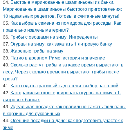
34.
Быстрые маринованные шампиньоны из банки.
Маринованные шампиньоны быстрого приготовления:
10 идеальных рецептов. Готовы в считанные минуты!
35.
Как выбрать семена из помидора для рассады. Как
правильно извлечь материал?
36.
Грибы с овощами на зиму. Ингредиенты
37.
Огурцы на зиму: как закатать 1 литровую банку
38.
Жареные грибы на зиму
39.
Патио в древнем Риме: история и значение
40.
Сколько растут грибы и за какое время вырастают в
лесу. Через сколько времени вырастают грибы после
среза?
41.
Как создать красивый сад в тени: выбор растений
42.
Как правильно консервировать огурцы на зиму в 1-
литровых банках
43.
Идеальная посадка: как правильно сажать тюльпаны
в корзины для луковичных
44.
Осенние посадки на даче: как подготовить участок к
зиме