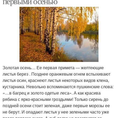
первыми осенью
Золотая осень… Ее первая примета — желтеющие
листья берез . Позднее оранжевым огнем вспыхивают
листья осин, краснеют листья некоторых видов клена,
кустарника. Невольно вспоминаются пушкинские слова:
«…в багрец и золото одетые леса». А как красива
рябина с ярко-красными гроздьями! Только сирень до
поздней осени стоит зеленая, даже первые морозы ее
не берут. И опадают листья у нее зелеными часто уже