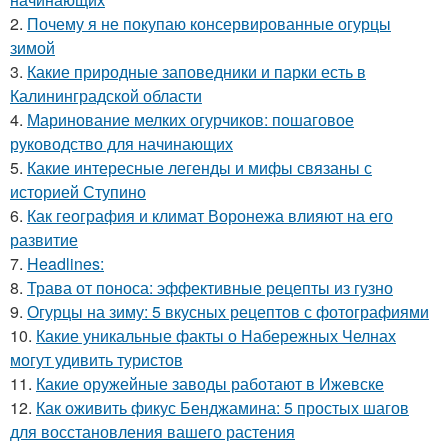
2.
Почему я не покупаю консервированные огурцы
зимой
3.
Какие природные заповедники и парки есть в
Калининградской области
4.
Маринование мелких огурчиков: пошаговое
руководство для начинающих
5.
Какие интересные легенды и мифы связаны с
историей Ступино
6.
Как география и климат Воронежа влияют на его
развитие
7.
Headlines:
8.
Трава от поноса: эффективные рецепты из гузно
9.
Огурцы на зиму: 5 вкусных рецептов с фотографиями
10.
Какие уникальные факты о Набережных Челнах
могут удивить туристов
11.
Какие оружейные заводы работают в Ижевске
12.
Как оживить фикус Бенджамина: 5 простых шагов
для восстановления вашего растения