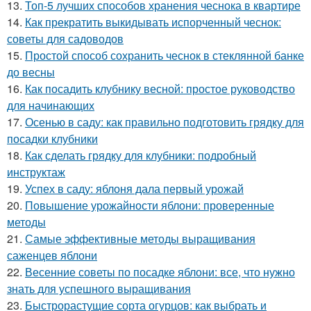
13.
Топ-5 лучших способов хранения чеснока в квартире
14.
Как прекратить выкидывать испорченный чеснок:
советы для садоводов
15.
Простой способ сохранить чеснок в стеклянной банке
до весны
16.
Как посадить клубнику весной: простое руководство
для начинающих
17.
Осенью в саду: как правильно подготовить грядку для
посадки клубники
18.
Как сделать грядку для клубники: подробный
инструктаж
19.
Успех в саду: яблоня дала первый урожай
20.
Повышение урожайности яблони: проверенные
методы
21.
Самые эффективные методы выращивания
саженцев яблони
22.
Весенние советы по посадке яблони: все, что нужно
знать для успешного выращивания
23.
Быстрорастущие сорта огурцов: как выбрать и