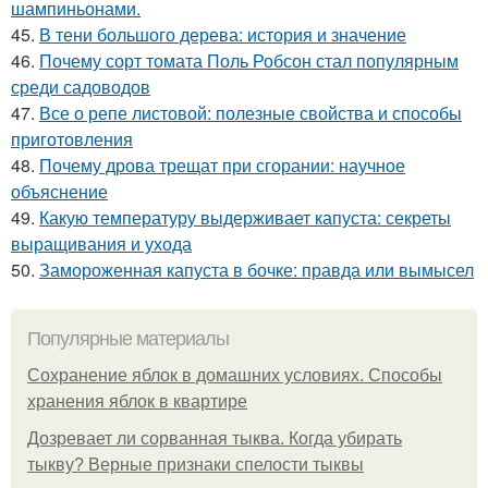
шампиньонами.
45.
В тени большого дерева: история и значение
46.
Почему сорт томата Поль Робсон стал популярным
среди садоводов
47.
Все о репе листовой: полезные свойства и способы
приготовления
48.
Почему дрова трещат при сгорании: научное
объяснение
49.
Какую температуру выдерживает капуста: секреты
выращивания и ухода
50.
Замороженная капуста в бочке: правда или вымысел
Популярные материалы
Сохранение яблок в домашних условиях. Способы
хранения яблок в квартире
Дозревает ли сорванная тыква. Когда убирать
тыкву? Верные признаки спелости тыквы