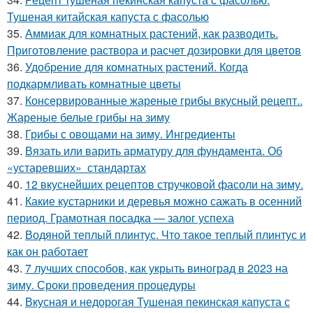
Тушеная китайская капуста с фасолью
35.
Аммиак для комнатных растений, как разводить.
Приготовление раствора и расчет дозировки для цветов
36.
Удобрение для комнатных растений. Когда
подкармливать комнатные цветы
37.
Консервированные жареные грибы вкусный рецепт..
Жареные белые грибы на зиму
38.
Грибы с овощами на зиму. Ингредиенты
39.
Вязать или варить арматуру для фундамента. Об
«устаревших» стандартах
40.
12 вкуснейших рецептов стручковой фасоли на зиму.
41.
Какие кустарники и деревья можно сажать в осенний
период. Грамотная посадка — залог успеха
42.
Водяной теплый плинтус. Что такое теплый плинтус и
как он работает
43.
7 лучших способов, как укрыть виноград в 2023 на
зиму. Сроки проведения процедуры
44.
Вкусная и недорогая Тушеная пекинская капуста с