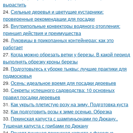
вырастить
24.
Сильные деревья и цветущие кустарники:
проверенные рекомендации для посадки
25.
Внутрипольные конвекторы водяного отопления:
принцип действия и преимущества
26.
Луковицы в прикопанных контейнерах: как это
работает
27.
Когда можно обрезать ветки у березы. В какой период
выполнять обрезку кроны березы
28.
Подготовьтесь к уборке тыквы: лучшие практики для
подмосковья
29.
Осень: идеальное время для посадки деревьев
30.
Секреты успешного садоводства: 10 основных
правил посадки деревьев
31.
Как укрыть плетистую розу на зиму. Подготовка куста
32.
Как подготовить розы к зиме осенью. Обрезка
33.
Пекинская капуста с шампиньонами по Дюкану..
Тушеная капуста с грибами по Дюкану
34.
Рецепт тушеная пекинская капуста с фасолью.