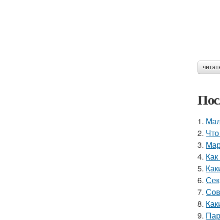
читат
Пос
1.
Мал
2.
Что
3.
Мар
4.
Как
5.
Как
6.
Сек
7.
Сов
8.
Как
9.
Пар