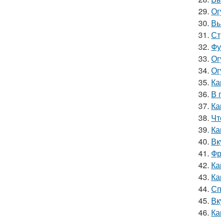
29.
Ог
30.
Вы
31.
Ст
32.
Фу
33.
Ог
34.
Ог
35.
Ка
36.
В 
37.
Ка
38.
Чт
39.
Ка
40.
Вк
41.
Фр
42.
Ка
43.
Ка
44.
Сп
45.
Вк
46.
Ка