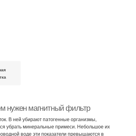
ная
тка
ем нужен магнитный фильтр
ок. В ней убирают патогенные организмы,
ется убрать минеральные примеси. Небольшое их
роводной воде эти показатели превышаются в