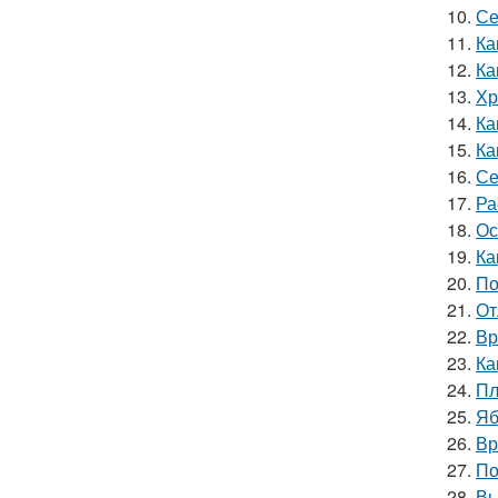
10.
Се
11.
Ка
12.
Ка
13.
Хр
14.
Ка
15.
Ка
16.
Се
17.
Ра
18.
Ос
19.
Ка
20.
По
21.
От
22.
Вр
23.
Ка
24.
Пл
25.
Яб
26.
Вр
27.
По
28.
Вы