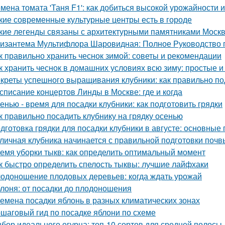
мена томата 'Таня F1': как добиться высокой урожайности 
кие современные культурные центры есть в городе
кие легенды связаны с архитектурными памятниками Моск
изантема Мультифлора Шаровидная: Полное Руководство
к правильно хранить чеснок зимой: советы и рекомендации
к хранить чеснок в домашних условиях всю зиму: простые
креты успешного выращивания клубники: как правильно по
списание концертов Линды в Москве: где и когда
енью - время для посадки клубники: как подготовить грядки
к правильно посадить клубнику на грядку осенью
дготовка грядки для посадки клубники в августе: основные
личная клубника начинается с правильной подготовки почв
емя уборки тыкв: как определить оптимальный момент
к быстро определить спелость тыквы: лучшие лайфхаки
одоношение плодовых деревьев: когда ждать урожай
лоня: от посадки до плодоношения
емена посадки яблонь в разных климатических зонах
шаговый гид по посадке яблони по схеме
бор идеального огурца: топ-10 сортов для средней полосы