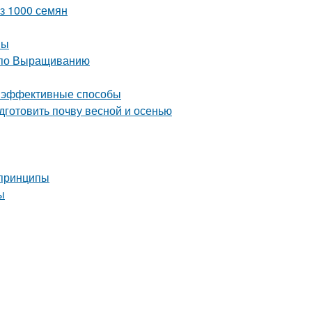
из 1000 семян
вы
 по Выращиванию
 и эффективные способы
дготовить почву весной и осенью
 принципы
ы