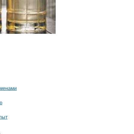
еменами
о
опыт
е