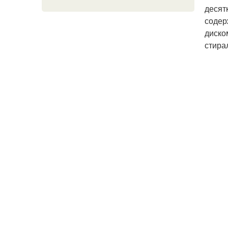
десят
содер
диско
стира