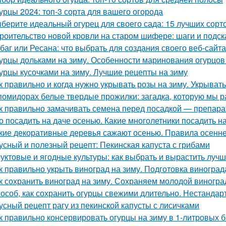
урцы 2024: топ-3 сорта для вашего огорода
берите идеальный огурец для своего сада: 15 лучших сорто
роительство новой кровли на старом шифере: шаги и подск
баг или Ресана: что выбрать для создания своего веб-сайта
урцы дольками на зиму. Особенности маринования огурцов
урцы кусочками на зиму. Лучшие рецепты на зиму
к правильно и когда нужно укрывать розы на зиму. Укрыват
помидорах белые твердые прожилки: загадка, которую мы р
к правильно замачивать семена перед посадкой — препар
о посадить на даче осенью. Какие многолетники посадить 
кие декоративные деревья сажают осенью. Правила осенне
усный и полезный рецепт: Пекинская капуста с грибами
уктовые и ягодные культуры: как выбрать и вырастить лучш
к правильно укрыть виноград на зиму. Подготовка виноград
к сохранить виноград на зиму. Сохраняем молодой виногра
особ, как сохранить огурцы свежими длительно. Нестанда
усный рецепт рагу из пекинской капусты с лисичками
к правильно консервировать огурцы на зиму в 1-литровых 