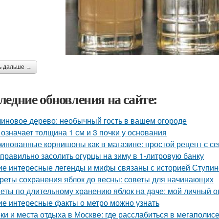
ь дальше →
ледние обновления на сайте:
иновое дерево: необычный гость в вашем огороде
 означает толщина 1 см и 3 почки у основания
инованные корнишоны как в магазине: простой рецепт с с
 правильно засолить огурцы на зиму в 1-литровую банку
ие интересные легенды и мифы связаны с историей Ступин
реты сохранения яблок до весны: советы для начинающих
еты по длительному хранению яблок на даче: мой личный 
ие интересные факты о метро можно узнать
ки и места отдыха в Москве: где расслабиться в мегаполис