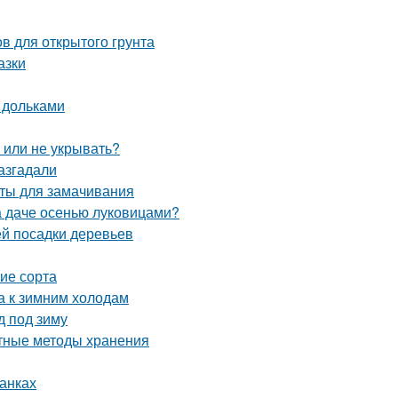
в для открытого грунта
азки
 дольками
ь или не укрывать?
азгадали
аты для замачивания
на даче осенью луковицами?
й посадки деревьев
ие сорта
а к зимним холодам
д под зиму
ртные методы хранения
банках