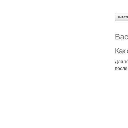
читат
Вас
Как 
Для т
после