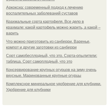
Аркоксиа: современный подход к лечению
воспалительных заболеваний суставов
Крахмальные сорта картофеля. Все дело в
крахмале: какой картофель можно жарить, а какой –
варить
Что можно приготовить из санберри. Варенье,
компот и другие заготовки из санберри
Сорт самобесплодный, что это. Сорта-опылители:
таблица. Сорт самоплодный, что это
Консервирование крупных огурцов на зиму очень
вкусные. Маринованные крупные огурцы
Комплексное минеральное удобрение для клубники.
Удобрение для клубники