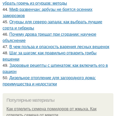
убрать горечь из огурцов: методы
44.
Миф развенчан: арбузы не боятся осенних
заморозков
45.
Огурцы для северо-запада: как выбрать лучшие
сорта и гибриды
46.
Почему дрова трещат при сгорании: научное
объяснение
47.
В чем польза и опасность варения лесных вешенок
48.
Шаг за шагом: как правильно отварить грибы
вешенки
49.
Здоровые рецепты с шпинатом: как включить его в
рацион
50.
Дизельное отопление для загородного дома:
преимущества и недостатки
Популярные материалы
Как отделить семена помидоров от жмыха. Как
отделить семена от мякоти