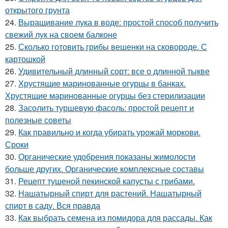
открытого грунта
24.
Выращивание лука в воде: простой способ получить
свежий лук на своем балконе
25.
Сколько готовить грибы вешенки на сковороде. С
картошкой
26.
Удивительный длинный сорт: все о длинной тыкве
27.
Хрустящие маринованные огурцы в банках.
Хрустящие маринованные огурцы без стерилизации
28.
Засолить туршевую фасоль: простой рецепт и
полезные советы
29.
Как правильно и когда убирать урожай моркови.
Сроки
30.
Органические удобрения показаны жимолости
больше других. Органические комплексные составы
31.
Рецепт тушеной пекинской капусты с грибами.
32.
Нашатырный спирт для растений. Нашатырный
спирт в саду. Вся правда
33.
Как выбрать семена из помидора для рассады. Как