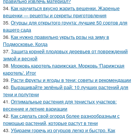
правильно извлечь материал?
34.
Как научиться вкусно жарить вешенки. Жареные
вешенки — рецепты и секреты приготовления
35.
Огурцы для открытого грунта: лучшие 50 сортов для
вашего сада
36.
Как нужно правильно укрыть розы на зиму в
Подмосковье. Когда
37.
Защита корней плодовых деревьев от повреждений
зимой и весной
38.
Морковь каротель парижская. Морковь 'Парижская
каротель'. Итог
39.
Расти фрукты и ягоды в тени: советы и рекомендации
40.
Выращивайте зелёный рай: 10 лучших растений для
тени и полутени
41.
Оптимальные растения для тенистых участков:
весенние и летние вариации
42.
Как сделать свой огород более разнообразным с
помощью растений, которые растут в тени
43.
Убираем горечь из огурцов легко и быстро. Как