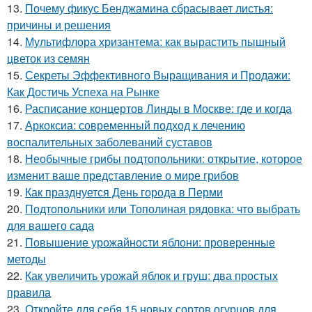
13.
Почему фикус Бенджамина сбрасывает листья:
причины и решения
14.
Мультифлора хризантема: как вырастить пышный
цветок из семян
15.
Секреты Эффективного Выращивания и Продажи:
Как Достичь Успеха на Рынке
16.
Расписание концертов Линды в Москве: где и когда
17.
Аркоксиа: современный подход к лечению
воспалительных заболеваний суставов
18.
Необычные грибы подтопольники: открытие, которое
изменит ваше представление о мире грибов
19.
Как празднуется День города в Перми
20.
Подтопольники или Тополиная рядовка: что выбрать
для вашего сада
21.
Повышение урожайности яблони: проверенные
методы
22.
Как увеличить урожай яблок и груш: два простых
правила
23.
Откройте для себя 15 новых сортов огурцов для