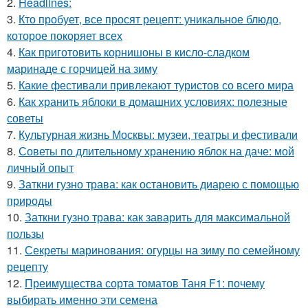
2.
Headlines:
3.
Кто пробует, все просят рецепт: уникальное блюдо,
которое покоряет всех
4.
Как приготовить корнишоны в кисло-сладком
маринаде с горчицей на зиму
5.
Какие фестивали привлекают туристов со всего мира
6.
Как хранить яблоки в домашних условиях: полезные
советы
7.
Культурная жизнь Москвы: музеи, театры и фестивали
8.
Советы по длительному хранению яблок на даче: мой
личный опыт
9.
Заткни гузно трава: как остановить диарею с помощью
природы
10.
Заткни гузно трава: как заварить для максимальной
пользы
11.
Секреты маринования: огурцы на зиму по семейному
рецепту
12.
Преимущества сорта томатов Таня F1: почему
выбирать именно эти семена