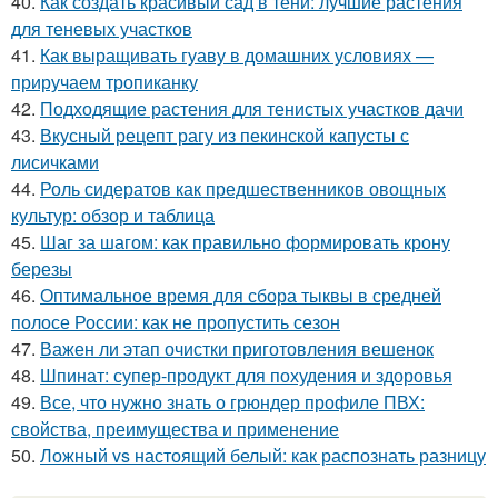
40.
Как создать красивый сад в тени: лучшие растения
для теневых участков
41.
Как выращивать гуаву в домашних условиях —
приручаем тропиканку
42.
Подходящие растения для тенистых участков дачи
43.
Вкусный рецепт рагу из пекинской капусты с
лисичками
44.
Роль сидератов как предшественников овощных
культур: обзор и таблица
45.
Шаг за шагом: как правильно формировать крону
березы
46.
Оптимальное время для сбора тыквы в средней
полосе России: как не пропустить сезон
47.
Важен ли этап очистки приготовления вешенок
48.
Шпинат: супер-продукт для похудения и здоровья
49.
Все, что нужно знать о грюндер профиле ПВХ:
свойства, преимущества и применение
50.
Ложный vs настоящий белый: как распознать разницу