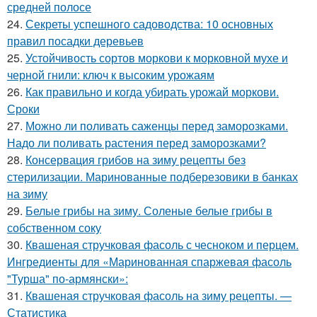
средней полосе
24.
Секреты успешного садоводства: 10 основных
правил посадки деревьев
25.
Устойчивость сортов моркови к морковной мухе и
черной гнили: ключ к высоким урожаям
26.
Как правильно и когда убирать урожай моркови.
Сроки
27.
Можно ли поливать саженцы перед заморозками.
Надо ли поливать растения перед заморозками?
28.
Консервация грибов на зиму рецепты без
стерилизации. Маринованные подберезовики в банках
на зиму
29.
Белые грибы на зиму. Соленые белые грибы в
собственном соку
30.
Квашеная стручковая фасоль с чесноком и перцем.
Ингредиенты для «Маринованная спаржевая фасоль
"Турша" по-армянски»:
31.
Квашеная стручковая фасоль на зиму рецепты. —
Статистика