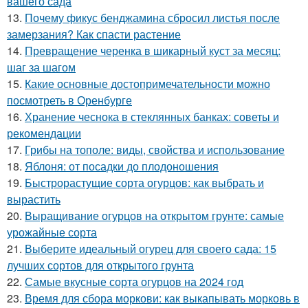
вашего сада
13.
Почему фикус бенджамина сбросил листья после
замерзания? Как спасти растение
14.
Превращение черенка в шикарный куст за месяц:
шаг за шагом
15.
Какие основные достопримечательности можно
посмотреть в Оренбурге
16.
Хранение чеснока в стеклянных банках: советы и
рекомендации
17.
Грибы на тополе: виды, свойства и использование
18.
Яблоня: от посадки до плодоношения
19.
Быстрорастущие сорта огурцов: как выбрать и
вырастить
20.
Выращивание огурцов на открытом грунте: самые
урожайные сорта
21.
Выберите идеальный огурец для своего сада: 15
лучших сортов для открытого грунта
22.
Самые вкусные сорта огурцов на 2024 год
23.
Время для сбора моркови: как выкапывать морковь в