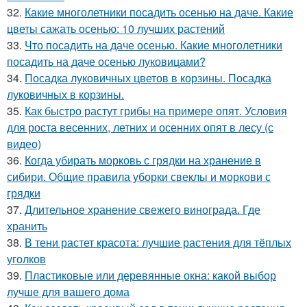
32.
Какие многолетники посадить осенью на даче. Какие
цветы сажать осенью: 10 лучших растений
33.
Что посадить на даче осенью. Какие многолетники
посадить на даче осенью луковицами?
34.
Посадка луковичных цветов в корзины. Посадка
луковичных в корзины.
35.
Как быстро растут грибы на примере опят. Условия
для роста весенних, летних и осенних опят в лесу (с
видео)
36.
Когда убирать морковь с грядки на хранение в
сибири. Общие правила уборки свеклы и моркови с
грядки
37.
Длительное хранение свежего винограда. Где
хранить
38.
В тени растет красота: лучшие растения для тёплых
уголков
39.
Пластиковые или деревянные окна: какой выбор
лучше для вашего дома