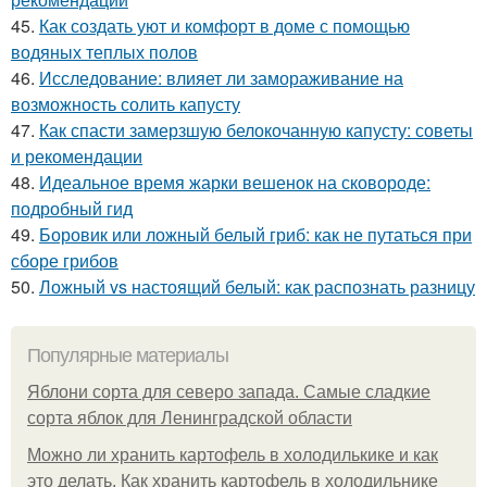
45.
Как создать уют и комфорт в доме с помощью
водяных теплых полов
46.
Исследование: влияет ли замораживание на
возможность солить капусту
47.
Как спасти замерзшую белокочанную капусту: советы
и рекомендации
48.
Идеальное время жарки вешенок на сковороде:
подробный гид
49.
Боровик или ложный белый гриб: как не путаться при
сборе грибов
50.
Ложный vs настоящий белый: как распознать разницу
Популярные материалы
Яблони сорта для северо запада. Самые сладкие
сорта яблок для Ленинградской области
Можно ли хранить картофель в холодилькике и как
это делать. Как хранить картофель в холодильнике