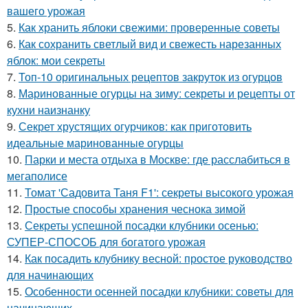
вашего урожая
5.
Как хранить яблоки свежими: проверенные советы
6.
Как сохранить светлый вид и свежесть нарезанных
яблок: мои секреты
7.
Топ-10 оригинальных рецептов закруток из огурцов
8.
Маринованные огурцы на зиму: секреты и рецепты от
кухни наизнанку
9.
Секрет хрустящих огурчиков: как приготовить
идеальные маринованные огурцы
10.
Парки и места отдыха в Москве: где расслабиться в
мегаполисе
11.
Томат 'Садовита Таня F1': секреты высокого урожая
12.
Простые способы хранения чеснока зимой
13.
Секреты успешной посадки клубники осенью:
СУПЕР-СПОСОБ для богатого урожая
14.
Как посадить клубнику весной: простое руководство
для начинающих
15.
Особенности осенней посадки клубники: советы для
начинающих