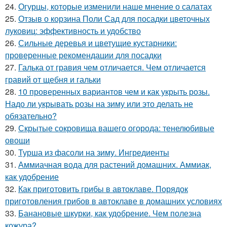
24.
Огурцы, которые изменили наше мнение о салатах
25.
Отзыв о корзина Поли Сад для посадки цветочных
луковиц: эффективность и удобство
26.
Сильные деревья и цветущие кустарники:
проверенные рекомендации для посадки
27.
Галька от гравия чем отличается. Чем отличается
гравий от щебня и гальки
28.
10 проверенных вариантов чем и как укрыть розы.
Надо ли укрывать розы на зиму или это делать не
обязательно?
29.
Скрытые сокровища вашего огорода: тенелюбивые
овощи
30.
Турша из фасоли на зиму. Ингредиенты
31.
Аммиачная вода для растений домашних. Аммиак,
как удобрение
32.
Как приготовить грибы в автоклаве. Порядок
приготовления грибов в автоклаве в домашних условиях
33.
Банановые шкурки, как удобрение. Чем полезна
кожура?