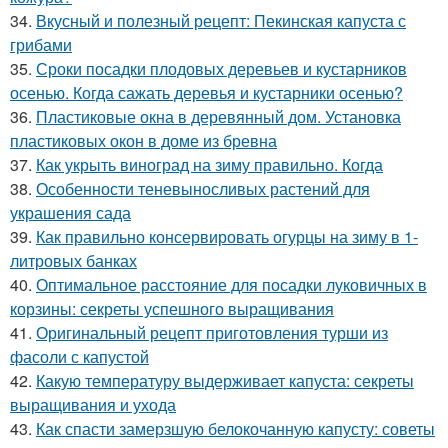
34.
Вкусный и полезный рецепт: Пекинская капуста с
грибами
35.
Сроки посадки плодовых деревьев и кустарников
осенью. Когда сажать деревья и кустарники осенью?
36.
Пластиковые окна в деревянный дом. Установка
пластиковых окон в доме из бревна
37.
Как укрыть виноград на зиму правильно. Когда
38.
Особенности теневыносливых растений для
украшения сада
39.
Как правильно консервировать огурцы на зиму в 1-
литровых банках
40.
Оптимальное расстояние для посадки луковичных в
корзины: секреты успешного выращивания
41.
Оригинальный рецепт приготовления турши из
фасоли с капустой
42.
Какую температуру выдерживает капуста: секреты
выращивания и ухода
43.
Как спасти замерзшую белокочанную капусту: советы