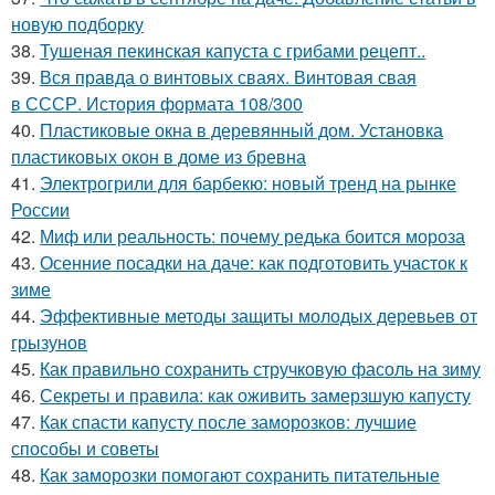
новую подборку
38.
Тушеная пекинская капуста с грибами рецепт..
39.
Вся правда о винтовых сваях. Винтовая свая
в СССР. История формата 108/300
40.
Пластиковые окна в деревянный дом. Установка
пластиковых окон в доме из бревна
41.
Электрогрили для барбекю: новый тренд на рынке
России
42.
Миф или реальность: почему редька боится мороза
43.
Осенние посадки на даче: как подготовить участок к
зиме
44.
Эффективные методы защиты молодых деревьев от
грызунов
45.
Как правильно сохранить стручковую фасоль на зиму
46.
Секреты и правила: как оживить замерзшую капусту
47.
Как спасти капусту после заморозков: лучшие
способы и советы
48.
Как заморозки помогают сохранить питательные