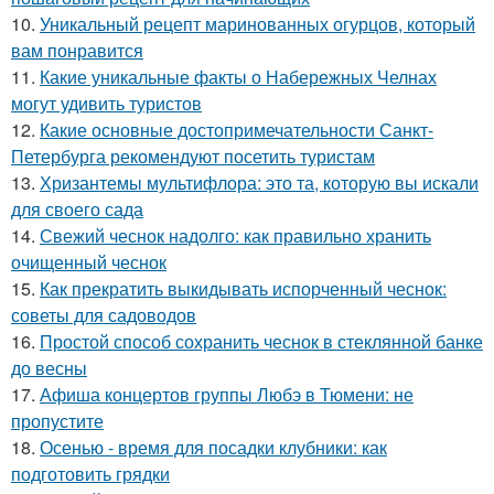
10.
Уникальный рецепт маринованных огурцов, который
вам понравится
11.
Какие уникальные факты о Набережных Челнах
могут удивить туристов
12.
Какие основные достопримечательности Санкт-
Петербурга рекомендуют посетить туристам
13.
Хризантемы мультифлора: это та, которую вы искали
для своего сада
14.
Свежий чеснок надолго: как правильно хранить
очищенный чеснок
15.
Как прекратить выкидывать испорченный чеснок:
советы для садоводов
16.
Простой способ сохранить чеснок в стеклянной банке
до весны
17.
Афиша концертов группы Любэ в Тюмени: не
пропустите
18.
Осенью - время для посадки клубники: как
подготовить грядки