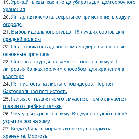
19.
Урожай тыквы: как и когда убирать для долгосрочного
хранения
20.
Янтарная кислота: секреты ее применения в саду и
огороде
21.
Выбор идеального огурца: 15 лучших сортов для
средней полосы
22.
Подготовка посадочных ям для деревьев осенью:
основные принципы
23.
Соленые огурцы на зиму. Засолка на зиму в 1
литровых банках горячим способом, для хранения в
квартире
24.
Пятнистость на листьях помидоров. Черная
бактериальная пятнистость
25.
Галька от гравия чем отличается. Чем отличается
гравий от щебня и гальки
26.
Чем укрыть розы на зиму. Воздушно-сухой способ
укрытия роз на зиму
27.
Когда убирать морковь и свеклу с грядки на
хранение. Морковь