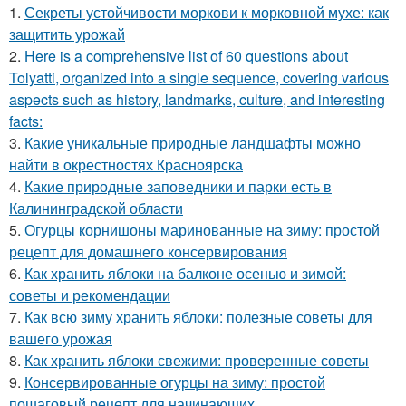
1.
Секреты устойчивости моркови к морковной мухе: как
защитить урожай
2.
Here is a comprehensive list of 60 questions about
Tolyatti, organized into a single sequence, covering various
aspects such as history, landmarks, culture, and interesting
facts:
3.
Какие уникальные природные ландшафты можно
найти в окрестностях Красноярска
4.
Какие природные заповедники и парки есть в
Калининградской области
5.
Огурцы корнишоны маринованные на зиму: простой
рецепт для домашнего консервирования
6.
Как хранить яблоки на балконе осенью и зимой:
советы и рекомендации
7.
Как всю зиму хранить яблоки: полезные советы для
вашего урожая
8.
Как хранить яблоки свежими: проверенные советы
9.
Консервированные огурцы на зиму: простой
пошаговый рецепт для начинающих