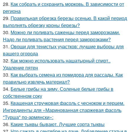
28.
Как собрать и сохранить морковь. В зависимости от
региона
29.
Правильная обрезка березы осенью. В какой период
выполнять обрезку кроны березы?
30.
Можно ли поливать саженцы перед заморозками.
Надо ли поливать растения перед заморозками?
31.
Овощи для тенистых участков: лучшие выборы для
вашего огорода
32.
Как можно использовать нашатырный спирт..
Удаление пятен
33.
Как выбрать семена из помидора для рассады. Как
правильно извлечь материал?
34.
Белые грибы на зиму. Соленые белые грибы в
собственном соку
35.
Квашеная стручковая фасоль с чесноком и перцем.
Ингредиенты для «Маринованная спаржевая фасоль
"Турша" по-армянски»:
36.
Какие тыквы бывают. Лучшие сорта тыквы
37.
Что сажать в сентябре на даче. Добавление статьи в