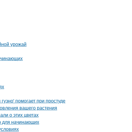
йной урожай
начинающих
ях
гузно' помогает при простуде
новления вашего растения
али о этих цветах
о для начинающих
условиях