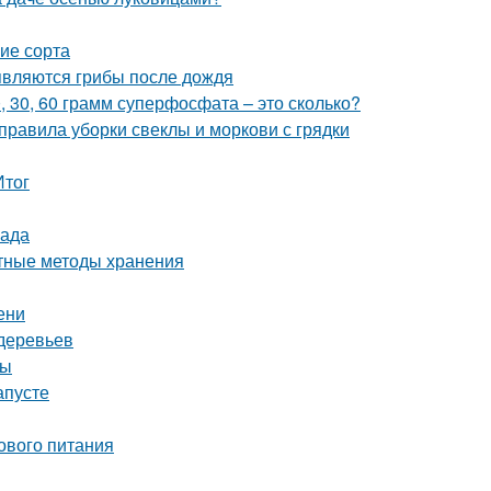
ие сорта
являются грибы после дождя
0, 30, 60 грамм суперфосфата – это сколько?
 правила уборки свеклы и моркови с грядки
Итог
сада
ртные методы хранения
ени
деревьев
ты
апусте
ового питания