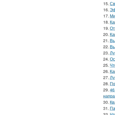
15.
Св
16.
Эф
17.
Ми
18.
Ка
19.
От
20.
Ка
21.
Вы
22.
Вы
23.
Лу
24.
Ос
25.
Чт
26.
Ка
27.
Лу
28.
По
29.
46
напра
30.
Кв
31.
Па
32.
Чт