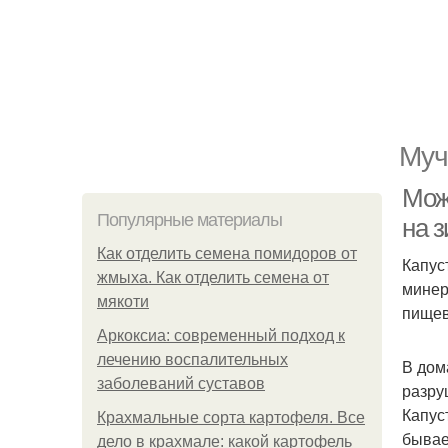
Муч
Мож
Популярные материалы
на 
Как отделить семена помидоров от
Капус
жмыха. Как отделить семена от
минер
мякоти
пищев
Аркоксиа: современный подход к
лечению воспалительных
В дом
заболеваний суставов
разру
Капус
Крахмальные сорта картофеля. Все
бывае
дело в крахмале: какой картофель