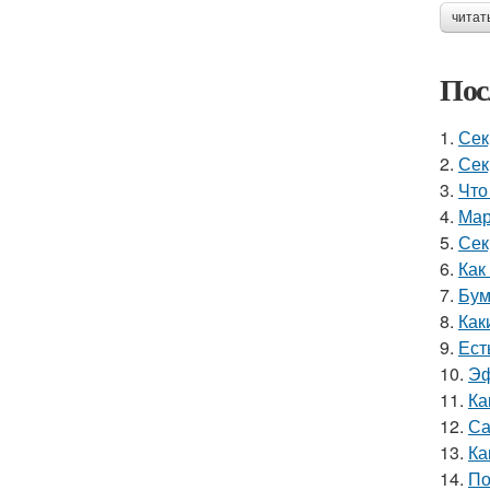
читат
Пос
1.
Сек
2.
Сек
3.
Что
4.
Мар
5.
Сек
6.
Как
7.
Бум
8.
Как
9.
Ест
10.
Эф
11.
Ка
12.
Са
13.
Ка
14.
По