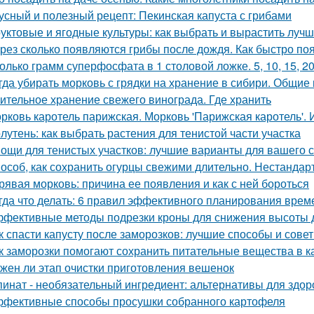
усный и полезный рецепт: Пекинская капуста с грибами
уктовые и ягодные культуры: как выбрать и вырастить лучш
рез сколько появляются грибы после дождя. Как быстро по
олько грамм суперфосфата в 1 столовой ложке. 5, 10, 15, 2
гда убирать морковь с грядки на хранение в сибири. Общие
ительное хранение свежего винограда. Где хранить
рковь каротель парижская. Морковь 'Парижская каротель'. 
лутень: как выбрать растения для тенистой части участка
ощи для тенистых участков: лучшие варианты для вашего 
особ, как сохранить огурцы свежими длительно. Нестанда
рявая морковь: причина ее появления и как с ней бороться
гда что делать: 6 правил эффективного планирования врем
фективные методы подрезки кроны для снижения высоты 
к спасти капусту после заморозков: лучшие способы и сове
к заморозки помогают сохранить питательные вещества в к
жен ли этап очистки приготовления вешенок
инат - необязательный ингредиент: альтернативы для здор
фективные способы просушки собранного картофеля