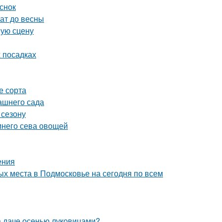
снок
ат до весны
шую сцену
х посадках
е сорта
ашнего сада
 сезону
имнего сева овощей
ения
х места в Подмосковье на сегодня по всем
на даче осенью луковицами?