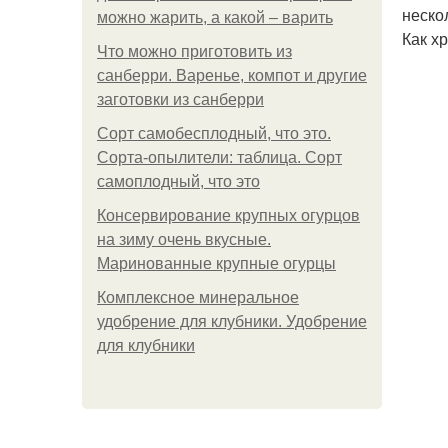
неско
можно жарить, а какой – варить
Как х
Что можно приготовить из
санберри. Варенье, компот и другие
заготовки из санберри
Сорт самобесплодный, что это.
Сорта-опылители: таблица. Сорт
самоплодный, что это
Консервирование крупных огурцов
на зиму очень вкусные.
Маринованные крупные огурцы
Комплексное минеральное
удобрение для клубники. Удобрение
для клубники