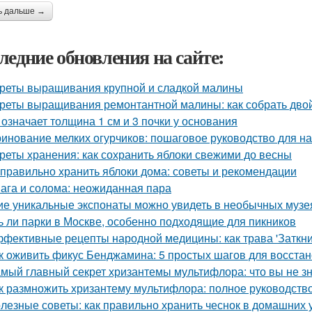
ь дальше →
ледние обновления на сайте:
реты выращивания крупной и сладкой малины
реты выращивания ремонтантной малины: как собрать дво
 означает толщина 1 см и 3 почки у основания
инование мелких огурчиков: пошаговое руководство для 
реты хранения: как сохранить яблоки свежими до весны
 правильно хранить яблоки дома: советы и рекомендации
ага и солома: неожиданная пара
ие уникальные экспонаты можно увидеть в необычных музе
ь ли парки в Москве, особенно подходящие для пикников
фективные рецепты народной медицины: как трава 'Заткни 
к оживить фикус Бенджамина: 5 простых шагов для восста
мый главный секрет хризантемы мультифлора: что вы не зн
к размножить хризантему мультифлора: полное руководств
лезные советы: как правильно хранить чеснок в домашних 