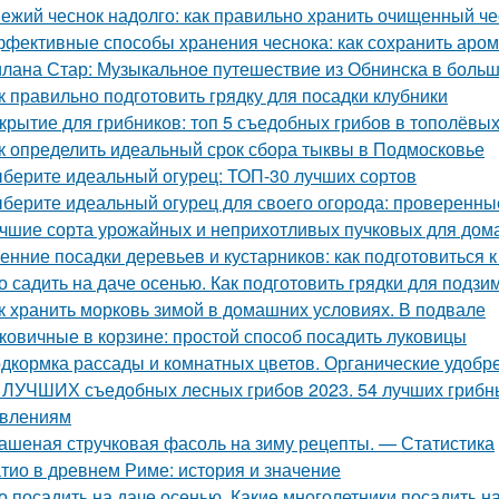
ежий чеснок надолго: как правильно хранить очищенный че
фективные способы хранения чеснока: как сохранить аром
лана Стар: Музыкальное путешествие из Обнинска в боль
к правильно подготовить грядку для посадки клубники
крытие для грибников: топ 5 съедобных грибов в тополёвы
к определить идеальный срок сбора тыквы в Подмосковье
берите идеальный огурец: ТОП-30 лучших сортов
берите идеальный огурец для своего огорода: проверенны
чшие сорта урожайных и неприхотливых пучковых для дом
енние посадки деревьев и кустарников: как подготовиться к
о садить на даче осенью. Как подготовить грядки для подз
к хранить морковь зимой в домашних условиях. В подвале
ковичные в корзине: простой способ посадить луковицы
дкормка рассады и комнатных цветов. Органические удобр
 ЛУЧШИХ съедобных лесных грибов 2023. 54 лучших грибны
влениям
ашеная стручковая фасоль на зиму рецепты. — Статистика
тио в древнем Риме: история и значение
о посадить на даче осенью. Какие многолетники посадить 