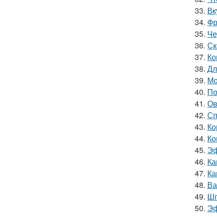
33.
Вк
34.
Фр
35.
Че
36.
Ск
37.
Ко
38.
Дл
39.
Мо
40.
По
41.
Ов
42.
Сп
43.
Ко
44.
Ко
45.
Эф
46.
Ка
47.
Ка
48.
Ва
49.
Шп
50.
Эф