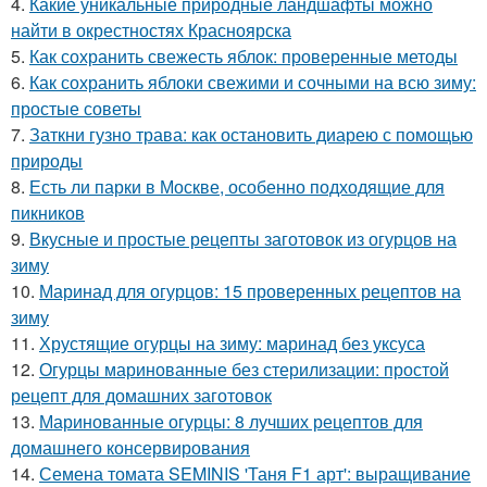
4.
Какие уникальные природные ландшафты можно
найти в окрестностях Красноярска
5.
Как сохранить свежесть яблок: проверенные методы
6.
Как сохранить яблоки свежими и сочными на всю зиму:
простые советы
7.
Заткни гузно трава: как остановить диарею с помощью
природы
8.
Есть ли парки в Москве, особенно подходящие для
пикников
9.
Вкусные и простые рецепты заготовок из огурцов на
зиму
10.
Маринад для огурцов: 15 проверенных рецептов на
зиму
11.
Хрустящие огурцы на зиму: маринад без уксуса
12.
Огурцы маринованные без стерилизации: простой
рецепт для домашних заготовок
13.
Маринованные огурцы: 8 лучших рецептов для
домашнего консервирования
14.
Семена томата SEMINIS 'Таня F1 арт': выращивание