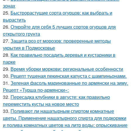
зонах
25.
Быстрорастущие сорта огурцов: как выбрать и
вырастить
26.
Откройте для себя 5 лучших сортов огурцов для
открытого грунта
27.
Защита роз от морозов: проверенные методы
укрытия в Подмосковье
28.
Как правильно посадить деревья и кустарники в
парке
29.
Время уборки моркови: региональные особенности
30.
Рецепт тушеная пекинская капуста с шампиньонами.
31.
Зеленая фасоль маринованные по армянски на зиму.
Рецепт «Турша по-армянски»:
32.
Пересадка клубники в августе: как правильно
переместить кусты на новое место
33.
Поливают ли нашатырным спиртом комнатные
цветы. Применение нашатырного спирта для подкормки
и полива комнатных цветов на литр воды: опрыскивание