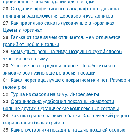
проверенные рекомендации для посадки
26.
Создание эффективного ландшафтного дизайна:
принципы расположения деревьев и кустарников
27.
Как правильно сажать луковичные в корзинках.
Цветы в корзинах
28.
Галька от гравия чем отличается. Чем отличается
гравий от щебня и гальки
29.
Чем укрыть розы на зиму. Воздушно-сухой способ
укрытия роз на зиму
30.
Укрытие роз в средней полосе. Позаботиться о
зимовке роз нужно еще во время посадки
31.
Какая черепица лучше с покрытием или нет. Размер и
геометрия
32.
Турша из фасоли на зиму. Ингредиенты
33.
Органические удобрения показаны жимолости
больше других. Органические комплексные составы
34.
Закатка грибов на зиму в банки. Классический рецепт
маринования белых грибов
35.
Какие кустарники посадить на даче поздней осенью.