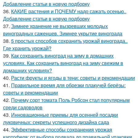
Добавление статьи в новую подборку
36.
КАКИЕ растения и ПОЧЕМУ надо сажать осенью..
Добавление статьи в новую подборку
37.
Зимнее хранение не вызревших молодых
виноградных саженцев. Зимнее укрытие винограда
38.
5 простых способов сохранить урожай винограда..
Где хранить урожай?
39.
Как сохранить виноград на зиму в домашних
условиях. Как сохранить виноград на зиму свежим в
домашних условиях?
40.
Расти фрукты и ягоды в тени: советы и рекомендации
41.
Правильное время для обрезки плакучей берёзы:
советы и рекомендации
42.
Почему сорт томата Поль Робсон стал популярным
среди садоводов
43.
Инновационные приемы для осенней посадки
луковичных: секреты успешного дизайна сада
44.
Эффективные способы сохранения урожая
картофеля: от выбора подвала до правильной упаковки