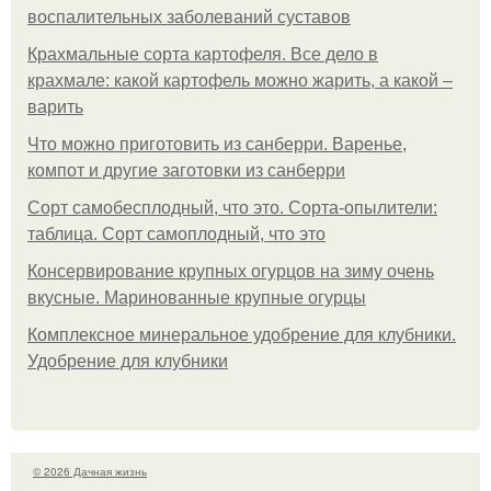
воспалительных заболеваний суставов
Крахмальные сорта картофеля. Все дело в
крахмале: какой картофель можно жарить, а какой –
варить
Что можно приготовить из санберри. Варенье,
компот и другие заготовки из санберри
Сорт самобесплодный, что это. Сорта-опылители:
таблица. Сорт самоплодный, что это
Консервирование крупных огурцов на зиму очень
вкусные. Маринованные крупные огурцы
Комплексное минеральное удобрение для клубники.
Удобрение для клубники
© 2026 Дачная жизнь