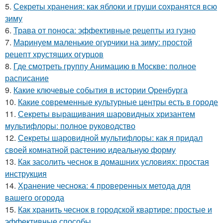
5.
Секреты хранения: как яблоки и груши сохранятся всю
зиму
6.
Трава от поноса: эффективные рецепты из гузно
7.
Маринуем маленькие огурчики на зиму: простой
рецепт хрустящих огурцов
8.
Где смотреть группу Анимацию в Москве: полное
расписание
9.
Какие ключевые события в истории Оренбурга
10.
Какие современные культурные центры есть в городе
11.
Секреты выращивания шаровидных хризантем
мультифлоры: полное руководство
12.
Секреты шаровидной мультифлоры: как я придал
своей комнатной растению идеальную форму
13.
Как засолить чеснок в домашних условиях: простая
инструкция
14.
Хранение чеснока: 4 проверенных метода для
вашего огорода
15.
Как хранить чеснок в городской квартире: простые и
эффективные способы