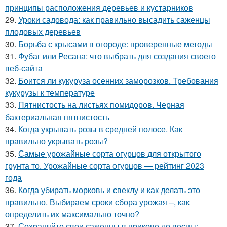
принципы расположения деревьев и кустарников
29.
Уроки садовода: как правильно высадить саженцы
плодовых деревьев
30.
Борьба с крысами в огороде: проверенные методы
31.
Фубаг или Ресана: что выбрать для создания своего
веб-сайта
32.
Боится ли кукуруза осенних заморозков. Требования
кукурузы к температуре
33.
Пятнистость на листьях помидоров. Черная
бактериальная пятнистость
34.
Когда укрывать розы в средней полосе. Как
правильно укрывать розы?
35.
Самые урожайные сорта огурцов для открытого
грунта то. Урожайные сорта огурцов — рейтинг 2023
года
36.
Когда убирать морковь и свеклу и как делать это
правильно. Выбираем сроки сбора урожая –, как
определить их максимально точно?
37.
Сохраняйте свои саженцы в прикопе до весны: