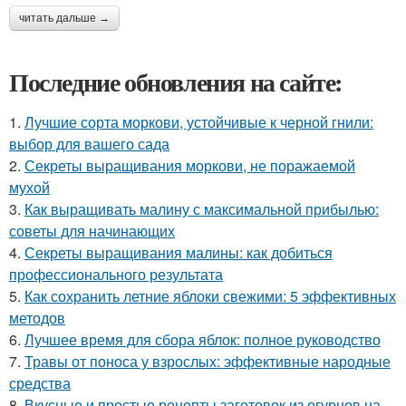
читать дальше →
Последние обновления на сайте:
1.
Лучшие сорта моркови, устойчивые к черной гнили:
выбор для вашего сада
2.
Секреты выращивания моркови, не поражаемой
мухой
3.
Как выращивать малину с максимальной прибылью:
советы для начинающих
4.
Секреты выращивания малины: как добиться
профессионального результата
5.
Как сохранить летние яблоки свежими: 5 эффективных
методов
6.
Лучшее время для сбора яблок: полное руководство
7.
Травы от поноса у взрослых: эффективные народные
средства
8.
Вкусные и простые рецепты заготовок из огурцов на