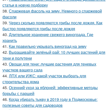
статьи в новую подборку
38.
Спаржевая фасоль на зиму. Немного о спаржевой
фасоли
39.
Через сколько появляются грибы после дождя. Как
быстро появляются грибы после дождя
40.
Длительное хранение свежего винограда. Где
хранить
41.
Как правильно укрывать виноград на зиму
42.
Выращивайте зелёный рай: 10 лучших растений для
тени и полутени
43.
Овощи для тени: лучшие растения для теневых
участков вашего сада
44.
ЛПХ или ИЖС: какой участок выбрать для
строительства дома
45.
Осенний уход за яблоней: эффективные методы
борьбы с паршей
46.
Когда убирать тыкву в 2019 году в Подмосковье:
полезные советы для садоводов