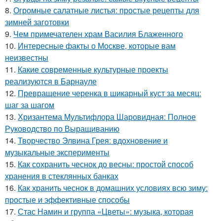
8.
Огромные салатные листья: простые рецепты для
зимней заготовки
9.
Чем примечателен храм Василия Блаженного
10.
Интересные факты о Москве, которые вам
неизвестны
11.
Какие современные культурные проекты
реализуются в Барнауле
12.
Превращение черенка в шикарный куст за месяц:
шаг за шагом
13.
Хризантема Мультифлора Шаровидная: Полное
Руководство по Выращиванию
14.
Творчество Элвина Грея: вдохновение и
музыкальные эксперименты
15.
Как сохранить чеснок до весны: простой способ
хранения в стеклянных банках
16.
Как хранить чеснок в домашних условиях всю зиму:
простые и эффективные способы
17.
Стас Намин и группа «Цветы»: музыка, которая