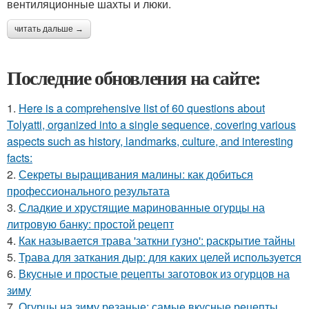
вентиляционные шахты и люки.
читать дальше →
Последние обновления на сайте:
1.
Here is a comprehensive list of 60 questions about
Tolyatti, organized into a single sequence, covering various
aspects such as history, landmarks, culture, and interesting
facts:
2.
Секреты выращивания малины: как добиться
профессионального результата
3.
Сладкие и хрустящие маринованные огурцы на
литровую банку: простой рецепт
4.
Как называется трава 'заткни гузно': раскрытие тайны
5.
Трава для заткания дыр: для каких целей используется
6.
Вкусные и простые рецепты заготовок из огурцов на
зиму
7.
Огурцы на зиму резаные: самые вкусные рецепты