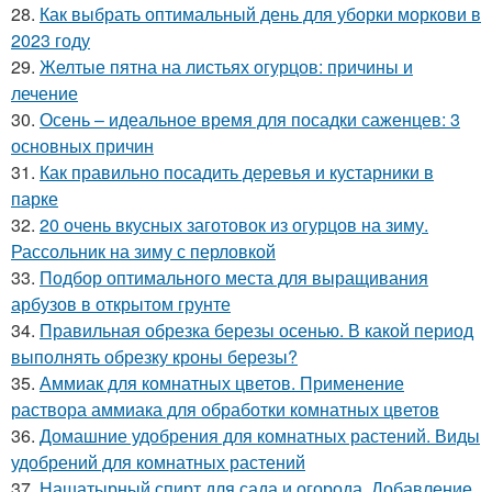
28.
Как выбрать оптимальный день для уборки моркови в
2023 году
29.
Желтые пятна на листьях огурцов: причины и
лечение
30.
Осень – идеальное время для посадки саженцев: 3
основных причин
31.
Как правильно посадить деревья и кустарники в
парке
32.
20 очень вкусных заготовок из огурцов на зиму.
Рассольник на зиму с перловкой
33.
Подбор оптимального места для выращивания
арбузов в открытом грунте
34.
Правильная обрезка березы осенью. В какой период
выполнять обрезку кроны березы?
35.
Аммиак для комнатных цветов. Применение
раствора аммиака для обработки комнатных цветов
36.
Домашние удобрения для комнатных растений. Виды
удобрений для комнатных растений
37.
Нашатырный спирт для сада и огорода. Добавление