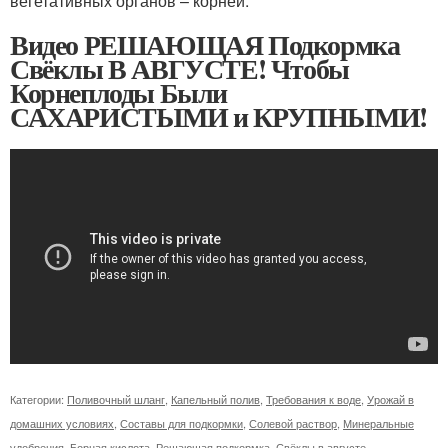
вегетативных органов – корней.
Видео РЕШАЮЩАЯ Подкормка
Свёклы В АВГУСТЕ! Чтобы
Корнеплоды Были
САХАРИСТЫМИ и КРУПНЫМИ!
Категории:
Поливочный шланг
,
Капельный полив
,
Требования к воде
,
Урожай в
домашних условиях
,
Составы для подкормки
,
Солевой раствор
,
Минеральные
удобрения
,
Борная кислота
,
Решающая подкормка
,
Свёклы в августе