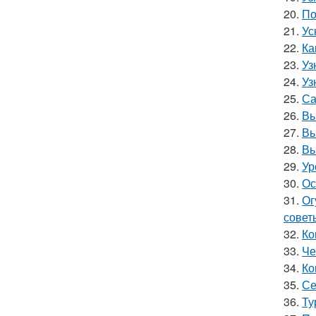
20.
По
21.
Ус
22.
Ка
23.
Уз
24.
Уз
25.
Са
26.
Вы
27.
Вы
28.
Вы
29.
Ур
30.
Ос
31.
Ог
совет
32.
Ко
33.
Че
34.
Ко
35.
Се
36.
Ту