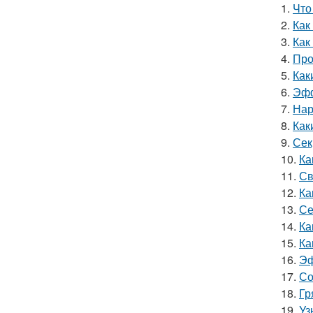
1.
Что
2.
Как
3.
Как
4.
Про
5.
Как
6.
Эфф
7.
Нар
8.
Как
9.
Сек
10.
Ка
11.
Св
12.
Ка
13.
Се
14.
Ка
15.
Ка
16.
Эф
17.
Со
18.
Гр
19.
Уз