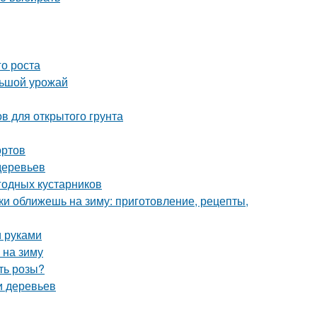
го роста
льшой урожай
в для открытого грунта
ортов
деревьев
годных кустарников
ки оближешь на зиму: приготовление, рецепты,
и руками
 на зиму
ть розы?
и деревьев