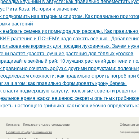
ресадка клубники в августе: как правильно переместить ку
ус Рита Коза: История и значение
к подкормить нашатырным спиртом. Как правильно пригото
рмки растений
к выбрать семена из помидора для рассады. Как правильно
КИЕ растения и ПОЧЕМУ надо сажать осенью.. Добавление 
пользование корзинок для посадки луковичных. Зачем нуж
тени растет красота: лучшие растения для тёплых уголков
ращивайте зелёный рай: 10 лучших растений для тени и по
к правильно сочетать арбуз с другими продуктами: полезны
еодолеваем сложности: как правильно строить погреб при 
г за шагом: как правильно формировать крону березы
к спасти подмерзшую капусту: полезные советы и рецепты
еальное время жарки вешенок: секреты опытных грибнико
креты настоящего грибника: как безошибочно определить 
Контакты
Пользовательское соглашение
Обратная св
Политика конфидециальности
Копирование раз