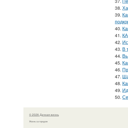
37.
Пе
38.
Ха
39.
Ка
подко
40.
Ка
41.
КА
42.
Ис
43.
В 
44.
Вы
45.
Ка
46.
Пр
47.
Ша
48.
Ка
49.
Ид
50.
Се
© 2026 Дачная жизнь
Жизнь за городом