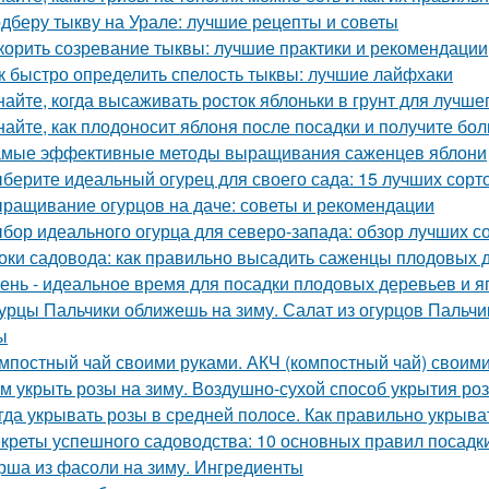
дберу тыкву на Урале: лучшие рецепты и советы
корить созревание тыквы: лучшие практики и рекомендации
к быстро определить спелость тыквы: лучшие лайфхаки
найте, когда высаживать росток яблоньки в грунт для лучше
найте, как плодоносит яблоня после посадки и получите бо
мые эффективные методы выращивания саженцев яблони
берите идеальный огурец для своего сада: 15 лучших сорто
ращивание огурцов на даче: советы и рекомендации
бор идеального огурца для северо-запада: обзор лучших с
оки садовода: как правильно высадить саженцы плодовых 
ень - идеальное время для посадки плодовых деревьев и я
урцы Пальчики оближешь на зиму. Салат из огурцов Пальчи
ы
мпостный чай своими руками. АКЧ (компостный чай) своим
м укрыть розы на зиму. Воздушно-сухой способ укрытия роз
гда укрывать розы в средней полосе. Как правильно укрыва
креты успешного садоводства: 10 основных правил посадк
рша из фасоли на зиму. Ингредиенты