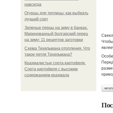
навсегда
Огурцы для теплицы: как выбрать
лучший сорт
Зеленые перцы на зиму в банках.
Маринованный болгарский перец
Свекл
на зиму: 11 рецептов заготовки
Чтобы
являе
Схема Тихельмана отопления. Что
такое петля Тихельмана?
Особе
Перед
Крахмалистые сорта картофеля.
разме
Сорта картофеля с высоким
приво
содержанием крахмала
читат
Пос