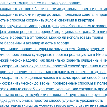
 означает толщина 1 см и 3 почки у основания
 сохранить летние яблоки свежими до зимы: советы и реко
 сохранить яблоки и груши до зимы: полезные советы и пр
стые способы сохранить яблоки свежими в квартире
ие прогулочные маршруты вдоль реки Казанки самые живо
ективные рецепты народной медицины: как трава 'Заткни г
одные средства от поноса: можно ли использовать травы
ие бассейны и аквапарки есть в городе
реты маринования: огурцы на зиму по семейному рецепту
кие современные культурные проекты реализуются в Ижев
ежий чеснок надолго: как правильно хранить очищенный че
к сохранить чеснок до весны: простой способ хранения в с
креты хранения чеснока: как сохранить его свежесть до с
к сохранить очищенный чеснок в масле: простой способ на
к сохранить чеснок до весны: проверенные способы и поле
фективные способы хранения чеснока: как сохранить аром
веты по посадке клубники в открытый грунт: полное руково
ядка для клубники: простой способ улучшить урожайность
найте, какие грибы на тополях можно есть и как их правиль