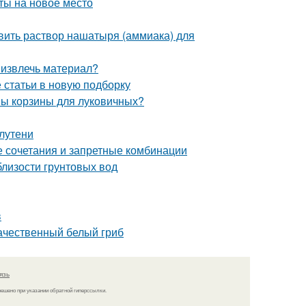
сты на новое место
вить раствор нашатыря (аммиака) для
 извлечь материал?
статьи в новую подборку
ны корзины для луковичных?
лутени
е сочетания и запретные комбинации
близости грунтовых вод
в
качественный белый гриб
язь
решено при указании обратной гиперссылки.