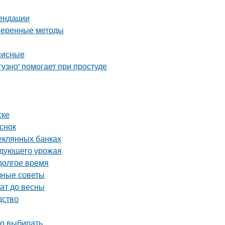
мендации
оверенные методы
писные
узно' помогает при простуде
ске
снок
теклянных банках
ледующего урожая
 долгое время
зные советы
ат до весны
дство
но выбирать