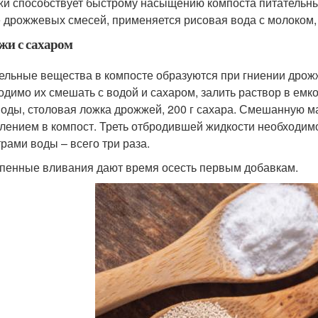
и способствует быстрому насыщению компоста питательны
 дрожжевых смесей, применяется рисовая вода с молоком,
жи с сахаром
ельные вещества в компосте образуются при гниении дрожж
одимо их смешать с водой и сахаром, залить раствор в емк
воды, столовая ложка дрожжей, 200 г сахара. Смешанную м
лением в компост. Треть отбродившей жидкости необходимо
трами воды – всего три раза.
пенные вливания дают время осесть первым добавкам.