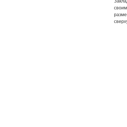
Закла
своим
разме
сверх