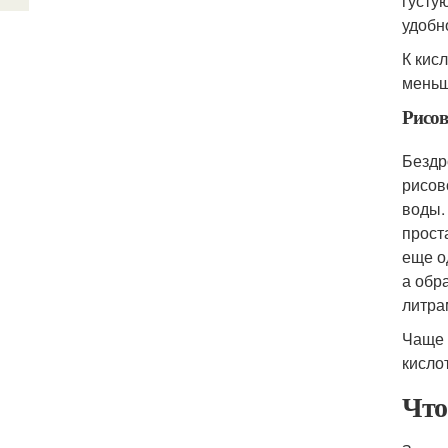
густу
удобн
К кис
меньш
Рисов
Бездр
рисов
воды.
прост
еще о
а обр
литра
Чаще 
кисло
Что