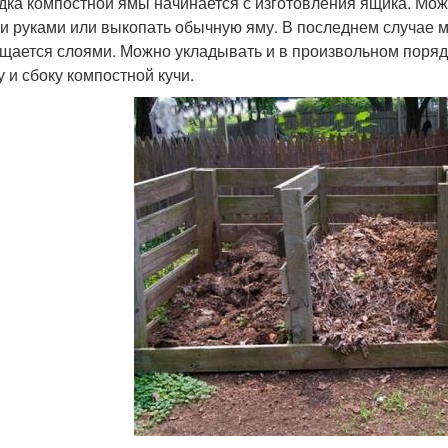
дка компостной ямы начинается с изготовления ящика. Мож
и руками или выкопать обычную яму. В последнем случае 
щается слоями. Можно укладывать и в произвольном порядк
у и сбоку компостной кучи.