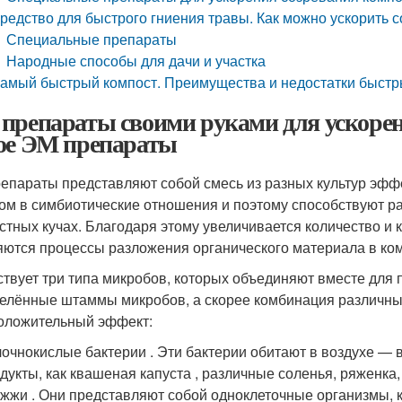
редство для быстрого гниения травы. Как можно ускорить 
Специальные препараты
Народные способы для дачи и участка
амый быстрый компост. Преимущества и недостатки быстр
препараты своими руками для ускорен
ое ЭМ препараты
епараты представляют собой смесь из разных культур эфф
гом в симбиотические отношения и поэтому способствуют р
стных кучах. Благодаря этому увеличивается количество и 
яются процессы разложения органического материала в ком
твует три типа микробов, которых объединяют вместе для п
елённые штаммы микробов, а скорее комбинация различных
оложительный эффект:
очнокислые бактерии . Эти бактерии обитают в воздухе — в
дукты, как квашеная капуста , различные соленья, ряженк
жжи . Они представляют собой одноклеточные организмы, 