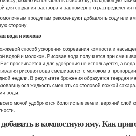
ю массу, можно использовать сыворотку, обладающую таки
ой для создания раствора и равномерного распределения п
ломолочным продуктам рекомендуют добавлять соду или амм
ую сторону.
ая вода и молоко
ожжевой способ ускорения созревания компоста и насыще
ой водой и молоком. Рисовая вода получается при смешива
 Рис просеивается и для удобрения не используется, а вода
аивания рисовая вода смешивается с молоком в пропорции 
дной недели. В результате брожения образуется твердая ма
азовавшуюся жидкость смешать со столовой ложкой сахара.
ми воды.
всего мочой удобряются болотистые земли, верхний слой 
тности.
 добавить в компостную яму. Как приг