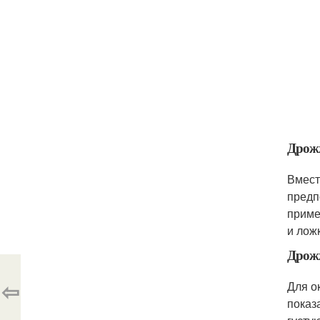
Дрожж
Вмест
предп
приме
и лож
Дрож
⇦
Для о
показ