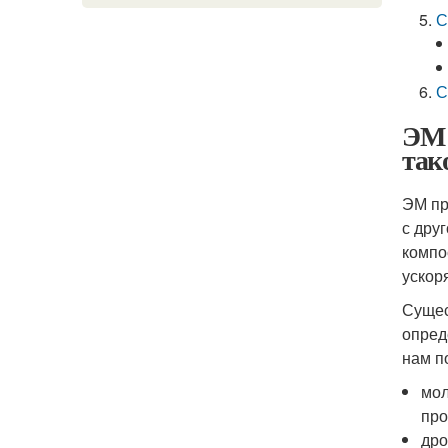
С
С
ЭМ 
так
ЭМ пр
с дру
компо
ускор
Сущес
опред
нам п
мол
про
дро