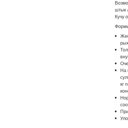
Возмо
штык 
Кучу 
Форми
Жес
рых
Тол
вну
Оче
На 
сул
кг 
кон
Нор
соо
При
Уло