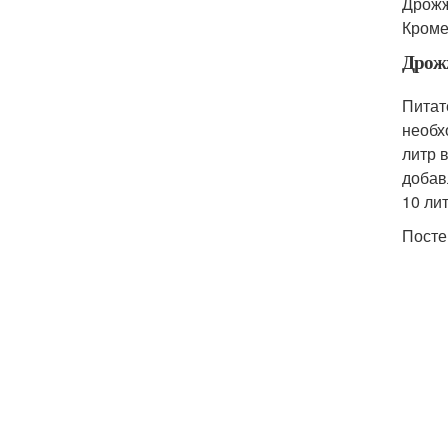
Дрожж
Кроме
Дрож
Питат
необх
литр 
добав
10 ли
Посте