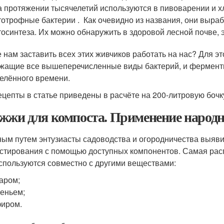
а протяжении тысячелетий используются в пивоварении и х
отрофные бактерии . Как очевидно из названия, они выр
осинтеза. Их можно обнаружить в здоровой лесной почве, э
е нам заставить всех этих живчиков работать на нас? Для э
жащие все вышеперечисленные виды бактерий, и ферменти
елённого времени.
ецепты в статье приведены в расчёте на 200-литровую бочк
жжи для компоста. Применение народн
ым путем энтузиасты садоводства и огородничества выяви
стирования с помощью доступных компонентов. Самая рас
спользуются совместно с другими веществами:
аром;
еньем;
иром.