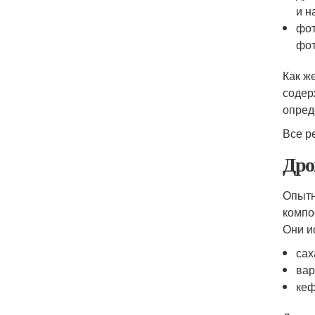
и н
фот
фот
Как ж
содер
опред
Все р
Дро
Опытн
компо
Они и
сах
вар
кеф