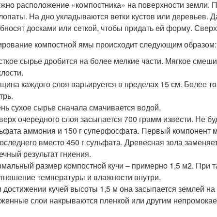
жно расположение «компостника» на поверхности земли. 
лопаты. На дно укладываются ветки кустов или деревьев. 
обносят досками или сеткой, чтобы придать ей форму. Свер
рование компостной ямы происходит следующим образом:
ткое сырье дробится на более мелкие части. Мягкое смеш
лости.
щина каждого слоя варьируется в пределах 15 см. Более т
трь.
нь сухое сырье сначала смачивается водой.
верх очередного слоя засыпается 700 грамм извести. Не бу
ьфата аммония и 150 г суперфосфата. Первый компонент м
последнего вместо 450 г сульфата. Древесная зола заменяе
ечный результат гниения.
мальный размер компостной кучи – примерно 1,5 м2. При 
тношение температуры и влажности внутри.
 достижении кучей высоты 1,5 м она засыпается землей на
женные слои накрываются пленкой или другим непромока