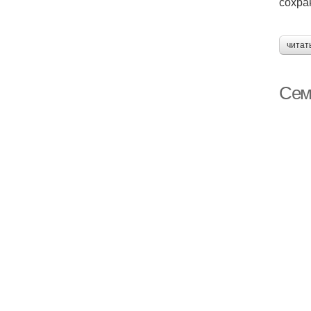
сохра
читат
Сем