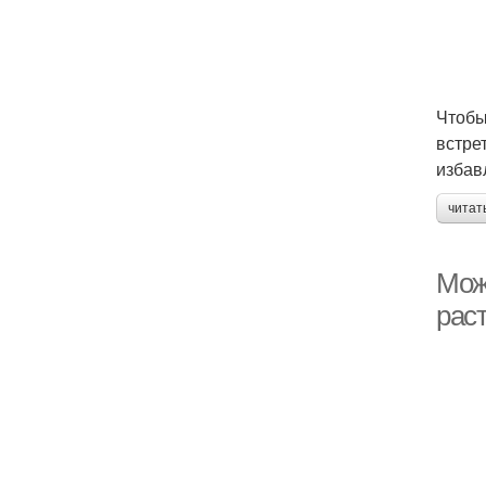
Чтобы
встрет
избав
читат
Мож
рас