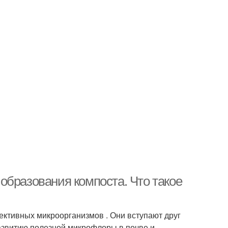
образования компоста. Что такое
ективных микроорганизмов . Они вступают друг
азвитию полезной микрофлоры в почве и