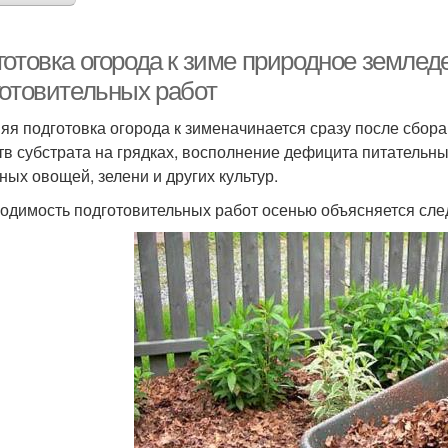
готовка огорода к зиме природное земле
готовительных работ
яя подготовка огорода к зименачинается сразу после сбор
тв субстрата на грядках, восполнение дефицита питатель
сных овощей, зелени и других культур.
одимость подготовительных работ осенью объясняется сл