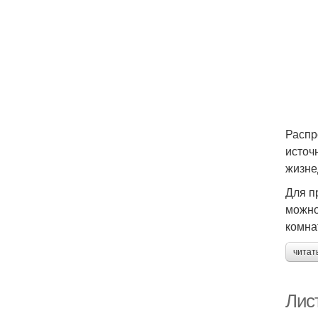
Распр
источ
жизне
Для п
можно
комна
читат
Лис