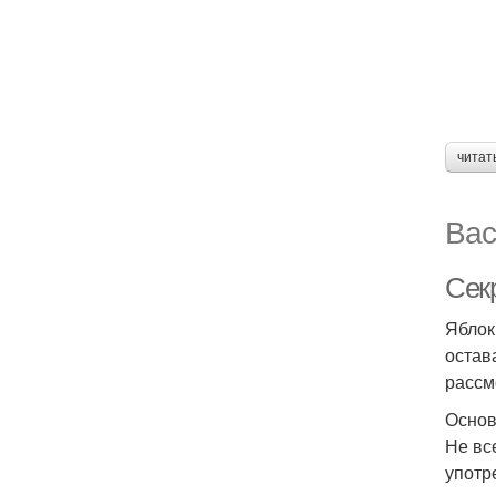
читат
Вас
Секр
Яблок
остав
рассм
Основ
Не вс
употр