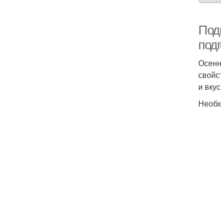
Под
под
Осенн
свойс
и вку
Необх