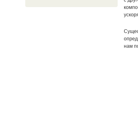
компо
ускор
Сущес
опред
нам п