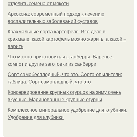
отделить семена от мякоти
Аркоксиа: современный подход к лечению
воспалительных заболеваний суставов
Крахмальные сорта картофеля. Все дело в
крахмале: какой картофель можно жарить, а какой –
варить
Что можно приготовить из санберри. Варенье,
компот и другие заготовки из санберри
Сорт самобесплодный, что это. Сорта-опылители:
таблица. Сорт самоплодный, что это
Консервирование крупных огурцов на зиму очень
вкусные. Маринованные крупные огурцы
Комплексное минеральное удобрение для клубники.
Удобрение для клубники