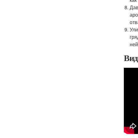
Дав
аро
отв
Ули
гря
ней
Вид