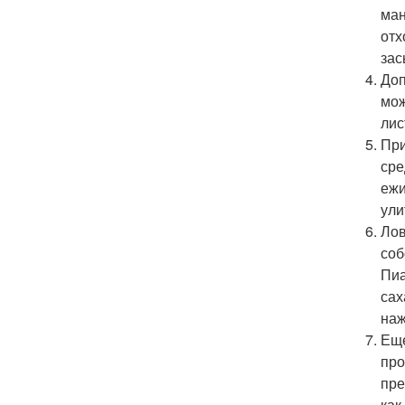
ман
отх
зас
Доп
мож
лис
При
сре
ежи
ули
Лов
соб
Пиа
сах
наж
Еще
про
пре
как