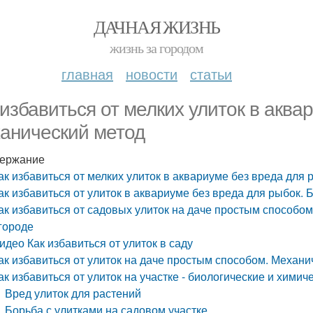
ДАЧНАЯ ЖИЗНЬ
жизнь за городом
главная
новости
статьи
 избавиться от мелких улиток в аква
анический метод
ержание
ак избавиться от мелких улиток в аквариуме без вреда для
ак избавиться от улиток в аквариуме без вреда для рыбок.
ак избавиться от садовых улиток на даче простым способом
городе
идео Как избавиться от улиток в саду
ак избавиться от улиток на даче простым способом. Механи
ак избавиться от улиток на участке - биологические и хими
Вред улиток для растений
Борьба с улитками на садовом участке