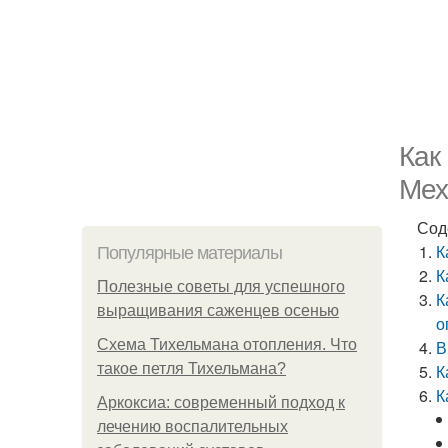
Как
Мех
Сод
К
Популярные материалы
К
Полезные советы для успешного
К
выращивания саженцев осенью
о
Схема Тихельмана отопления. Что
В
такое петля Тихельмана?
К
К
Аркоксиа: современный подход к
лечению воспалительных