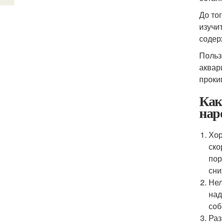
До то
изучи
содер
Польз
аквар
проки
Как
нар
Хор
ско
пор
сни
Нел
над
соб
Раз