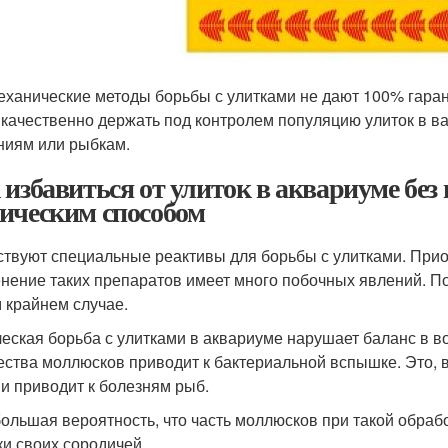
еханические методы борьбы с улитками не дают 100% гаран
 качественно держать под контролем популяцию улиток в в
ниям или рыбкам.
 избавиться от улиток в аквариуме без
ическим способом
твуют специальные реактивы для борьбы с улитками. Приоб
нение таких препаратов имеет много побочных явлений. По
 крайнем случае.
еская борьба с улитками в аквариуме нарушает баланс в 
ества моллюсков приводит к бактериальной вспышке. Это, в
 и приводит к болезням рыб.
большая вероятность, что часть моллюсков при такой обрабо
ки своих сородичей.