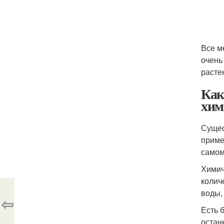
Все м
очень
расте
Как
хим
Сущес
приме
самом
Химич
колич
воды,
⇦
Есть 
остан