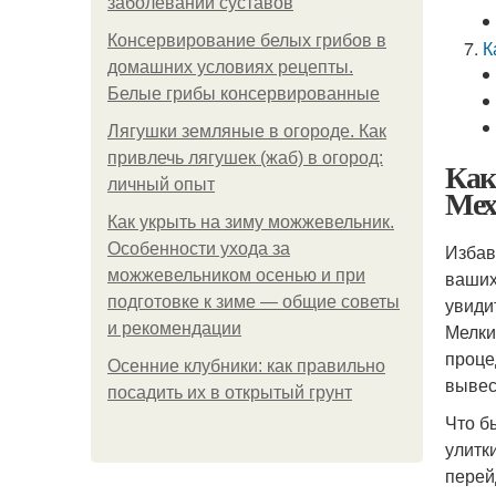
заболеваний суставов
Консервирование белых грибов в
К
домашних условиях рецепты.
Белые грибы консервированные
Лягушки земляные в огороде. Как
привлечь лягушек (жаб) в огород:
Как
личный опыт
Мех
Как укрыть на зиму можжевельник.
Особенности ухода за
Избав
можжевельником осенью и при
ваших
подготовке к зиме — общие советы
увиди
и рекомендации
Мелки
проце
Осенние клубники: как правильно
вывес
посадить их в открытый грунт
Что б
улитк
перей