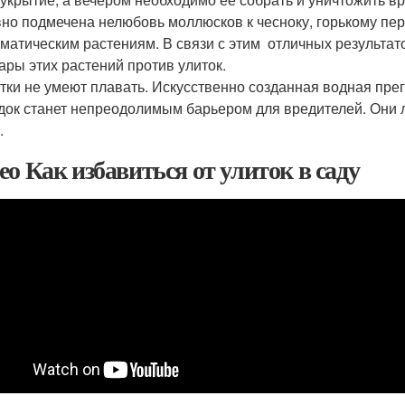
но подмечена нелюбовь моллюсков к чесноку, горькому перц
матическим растениям. В связи с этим отличных результато
ары этих растений против улиток.
тки не умеют плавать. Искусственно созданная водная пре
док станет непреодолимым барьером для вредителей. Они ли
.
ео Как избавиться от улиток в саду