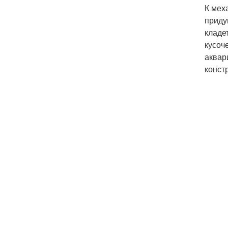
К мех
приду
кладе
кусоч
аквар
конст