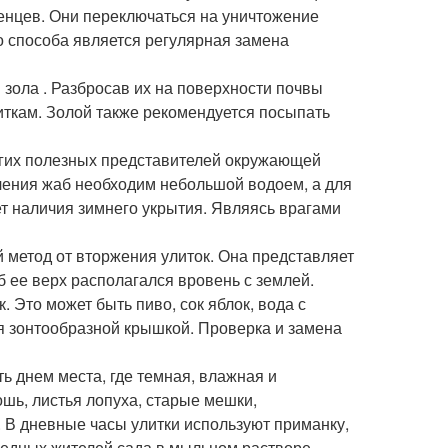
енцев. Они переключаться на уничтожение
о способа является регулярная замена
 зола . Разбросав их на поверхности почвы
литкам. Золой также рекомендуется посыпать
ругих полезных представителей окружающей
ечения жаб необходим небольшой водоем, а для
ет наличия зимнего укрытия. Являясь врагами
 метод от вторжения улиток. Она представляет
б ее верх располагался вровень с землей.
 Это может быть пиво, сок яблок, вода с
я зонтообразной крышкой. Проверка и замена
ь днем места, где темная, влажная и
шь, листья лопуха, старые мешки,
В дневные часы улитки используют приманку,
вредных жителей сада в мыльном растворе.