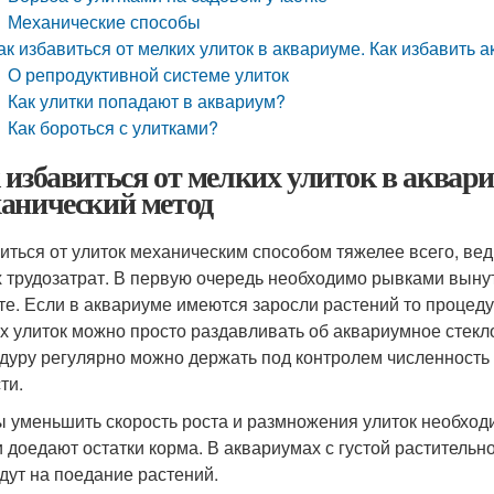
Механические способы
ак избавиться от мелких улиток в аквариуме. Как избавить 
О репродуктивной системе улиток
Как улитки попадают в аквариум?
Как бороться с улитками?
 избавиться от мелких улиток в аквари
анический метод
иться от улиток механическим способом тяжелее всего, ве
 трудозатрат. В первую очередь необходимо рывками вынут
те. Если в аквариуме имеются заросли растений то процеду
х улиток можно просто раздавливать об аквариумное стекло
дуру регулярно можно держать под контролем численность у
ти.
ы уменьшить скорость роста и размножения улиток необход
и доедают остатки корма. В аквариумах с густой растительн
дут на поедание растений.