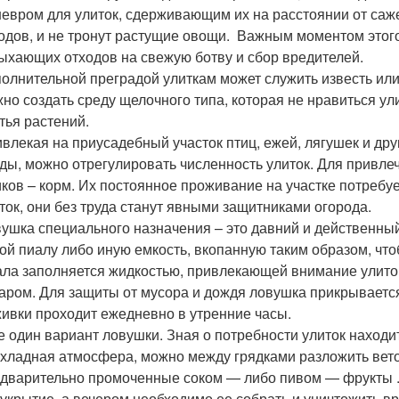
евром для улиток, сдерживающим их на расстоянии от саж
одов, и не тронут растущие овощи. Важным моментом этог
ыхающих отходов на свежую ботву и сбор вредителей.
олнительной преградой улиткам может служить известь или
но создать среду щелочного типа, которая не нравиться у
тья растений.
влекая на приусадебный участок птиц, ежей, лягушек и д
ды, можно отрегулировать численность улиток. Для привл
ков – корм. Их постоянное проживание на участке потребу
ток, они без труда станут явными защитниками огорода.
ушка специального назначения – это давний и действенный
ой пиалу либо иную емкость, вкопанную таким образом, что
ла заполняется жидкостью, привлекающей внимание улиток.
аром. Для защиты от мусора и дождя ловушка прикрываетс
ивки проходит ежедневно в утренние часы.
 один вариант ловушки. Зная о потребности улиток находит
хладная атмосфера, можно между грядками разложить вето
дварительно промоченные соком — либо пивом — фрукты . 
 укрытие, а вечером необходимо ее собрать и уничтожить 