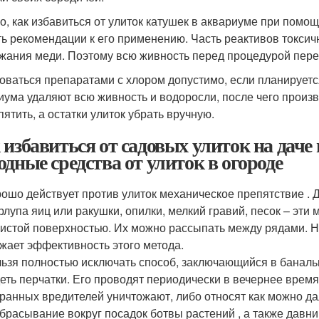
го, как избавиться от улиток катушек в аквариуме при помо
ть рекомендации к его применению. Часть реактивов токсич
жания меди. Поэтому всю живность перед процедурой пере
оваться препаратами с хлором допустимо, если планируетс
иума удаляют всю живность и водоросли, после чего произв
пятить, а остатки улиток убрать вручную.
 избавиться от садовых улиток на дач
одные средства от улиток в огороде
ошо действует против улиток механическое препятствие . 
рлупа яиц или ракушки, опилки, мелкий гравий, песок – эт
истой поверхностью. Их можно рассыпать между рядами. Н
жает эффективность этого метода.
ьзя полностью исключать способ, заключающийся в банальн
еть перчатки. Его проводят периодически в вечернее врем
ранных вредителей уничтожают, либо относят как можно да
брасывание вокруг посадок ботвы растений , а также дав