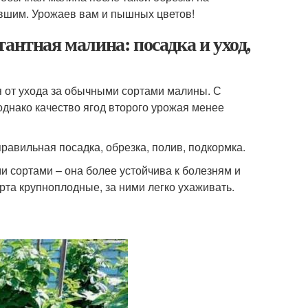
вшим. Урожаев вам и пышных цветов!
антная малина: посадка и уход,
я от ухода за обычными сортами малины. С
однако качество ягод второго урожая менее
равильная посадка, обрезка, полив, подкормка.
сортами – она более устойчива к болезням и
рта крупноплодные, за ними легко ухаживать.