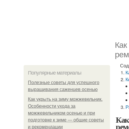
Как
рем
Сод
К
Популярные материалы
К
Полезные советы для успешного
выращивания саженцев осенью
Как укрыть на зиму можжевельник.
Особенности ухода за
Р
можжевельником осенью и при
Как
подготовке к зиме — общие советы
рем
и рекомендации