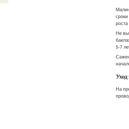
Малин
сроки
роста 
Не вы
бакла
5-7 ле
Сажен
начал
Уход
На пр
прово