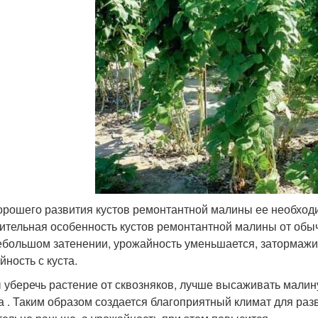
орошего развития кустов ремонтантной малины ее необходи
ительная особенность кустов ремонтантной малины от обыч
ебольшом затенении, урожайность уменьшается, затормажи
йность с куста.
 уберечь растение от сквозняков, лучше высаживать малин
а . Таким образом создается благоприятный климат для раз