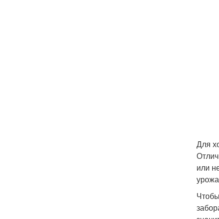
Для х
Отлич
или н
урожа
Чтобы
забор