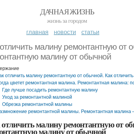
ДАЧНАЯ ЖИЗНЬ
жизнь за городом
главная
новости
статьи
 отличить малину ремонтантную от о
онтантную малину от обычной
ержание
ак отличить малину ремонтантную от обычной. Как отличит
огда цветет ремонтантная малина. Ремонтантная малина: по
Где лучше посадить ремонтантную малину
Уход за ремонтантной малиной
Обрезка ремонтантной малины
азмножение ремонтантной малины. Ремонтантная малина 
 отличить малину ремонтантную от об
онтантную малину от обычной