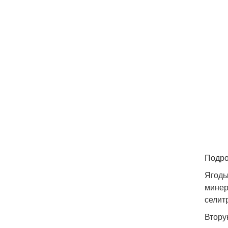
Подро
Ягоды
минер
селит
Втору