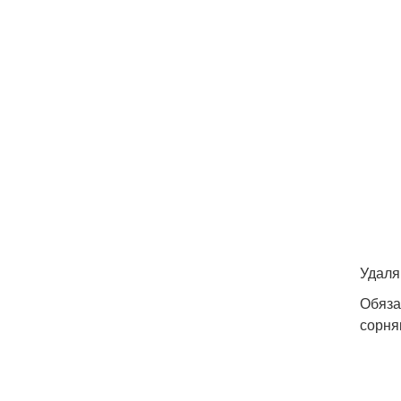
Удаля
Обяза
сорня