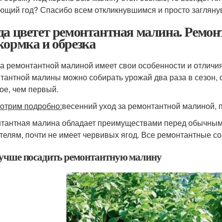
ющий год? Спасибо всем откликнувшимся и просто загляну
да цветет ремонтантная малина. Ремонт
кормка и обрезка
за ремонтантной малиной имеет свои особенности и отличи
тантной малины можно собирать урожай два раза в сезон, 
ое, чем первый.
отрим подробно:
весенний уход за ремонтантной малиной, п
тантная малина обладает преимуществами перед обычными 
телям, почти не имеет червивых ягод. Все ремонтантные со
лучше посадить ремонтантную малину