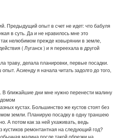
й. Предыдущий опыт в счет не идет: что бабуля
икая в суть. Да и не нравилось мне это
в так нелюбимом прежде ковырянии в земле,
ействия ( Луганск ) и я переехала в другой
ла траву, делала планировки, первые посадки.
 опыт. Асиенду я начала читать задолго до того,
. В ближайшие дни мне нужно перенести малину
д домом
разных кустах. Большинство же кустов стоят без
комом земли. Планирую посадку в одну траншею
о. А потом как за ней ухаживать, ведь
из кустиков ремонтантная на следующий год?
и обычная малина после такой обрезки на