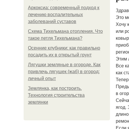
Аркоксиа: современный подход к
Здрав
лечению воспалительных
Это м
заболеваний суставов
Хочу 
или ро
Схема Тихельмана отопления. Что
ковыр
такое петля Тихельмана?
приоб
Осенние клубники: как правильно
регио
посадить их в открытый грунт
Этим 
Лягушки земляные в огороде. Как
Все к
привлечь лягушек (жаб) в огород:
как с
личный опыт
Тепер
Преды
Землянка, как построить.
в ого
Технология строительства
Сейча
землянки
ягод.
длино
ремон
Если 