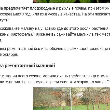
а предпочитает плодородные и рыхлые почвы, при этом хи
 созревания ягод, или их вкусовые качества. На эти показа
куста.
саживайте малину на участках где до этого росли растения
жаны, картофель). Также не высаживайте малину в тех места
т.
цы ремонтантной малины обычно высаживают весной, но м
е октября.
 за ремонтантной малиной
отяжении всего сезона малина очень требовательна к поли
дите полив 1 раз в неделю, если слишком жарко, то чаще. Г