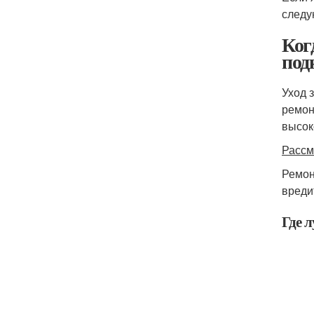
следу
Ког
под
Уход 
ремон
высок
Рассм
Ремон
вреди
Где 