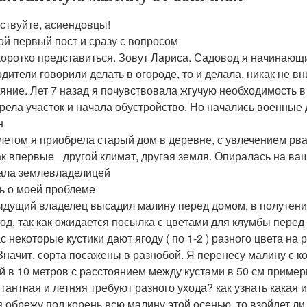
ствуйте, асиендовцы!
ой первый пост и сразу с вопросом
коротко представиться. Зовут Лариса. Садовод я начинающи
дители говорили делать в огороде, то и делала, никак не вн
яние. Лет 7 назад я почувствовала жгучую необходимость 
рела участок и начала обустройство. Но начались военные д
н
летом я приобрела старый дом в деревне, с увлечением рва
ак впервые_ другой климат, другая земля. Опиралась на ваш
тала землевладелицей
ь о моей проблеме
дущий владелец высадил малину перед домом, в полутени
род, так как ожидается посылка с цветами для клумбы пере
с некоторые кустики дают ягоду ( по 1-2 ) разного цвета на 
 Значит, сорта посажены в разнобой. Я перенесу малину с 
й в 10 метров с расстоянием между кустами в 50 см примерн
тантная и летняя требуют разного ухода? как узнать какая 
я обрежу под корень всю малину этой осенью, то взойдет л