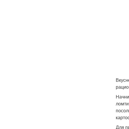
Вкусн
рацио
Начни
ломти
посол
карто
Для п