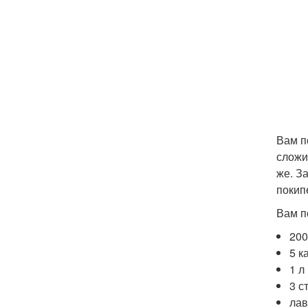
Вам п
сложи
же. З
покип
Вам п
200
5 к
1 л
3 с
лав