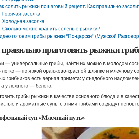
ак солить рыжики пошаговый рецепт. Как правильно засолит
Горячая засолка
Холодная засолка
Сколько можно хранить соленые рыжики?
идео готовим грибы рыжики "По-царски" (Мужской Разговор
 правильно приготовить рыжики грибы.
и — универсальные грибы, найти их можно в молодом сосн
ь легко — по яркой оранжево-красной шляпке и млечному со
ых грибников есть верная примета: у съедобного надломлен
, а у ложного — белого.
отовить грибы рыжики в качестве основного блюда и в качес
истые и ароматные супы с этими грибами создадут неповт
офельный суп «Млечный путь»