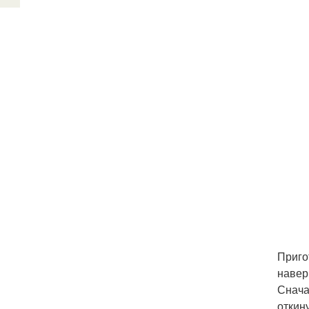
Приго
навер
Снача
откину