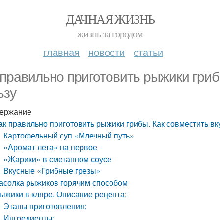
ДАЧНАЯ ЖИЗНЬ
жизнь за городом
главная
новости
статьи
 правильно приготовить рыжики грибы
ьзу
ержание
ак правильно приготовить рыжики грибы. Как совместить вку
Картофельный суп «Млечный путь»
«Аромат лета» на первое
«Жарики» в сметанном соусе
Вкусные «Грибные грезы»
асолка рыжиков горячим способом
ыжики в кляре. Описание рецепта:
Этапы приготовления:
Ингредиенты: