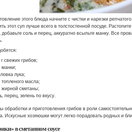
товление этого блюда начните с чистки и нарезки репчатог
ить этот суп лучше всего в толстостенной посуде. Растопите
, добавьте соль и перец, аккуратно всыпьте манку. Все пров
ь.
обятся:
 г свежих грибов;
г манки;
оловка лука;
г топленого масла;
г жирной сметаны;
ь, перец, зелень по вкусу.
ы обработки и приготовления грибов в роли самостоятельн
а. Искусные хозяюшки могут легко порадовать родных и бл
ики» в сметанном соусе