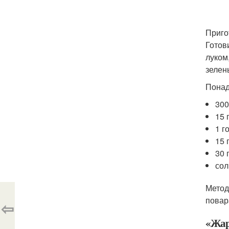
Приго
Готов
луком
зелен
Понад
300
15 
1 г
15 
30 
сол
Метод
повар
⇦
«Жар