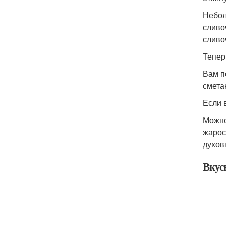
Небол
сливо
сливо
Тепер
Вам п
смета
Если 
Можно
жарос
духов
Вкус