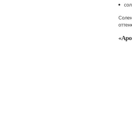
сол
Солен
оттен
«Аро