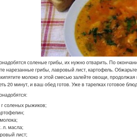
онадобятся соленые грибы, их нужно отварить. По окончан
те нарезанные грибы, лавровый лист, картофель. Обжарьте
акипятите молоко и этой смесью залейте овощи, продолжая 
еть 20 минут, и ваш обед готов. Уже в тарелках готовое блю
онадобятся:
 г соленых рыжиков;
артофелин;
 молока;
т. л. масла;
ровый лист;