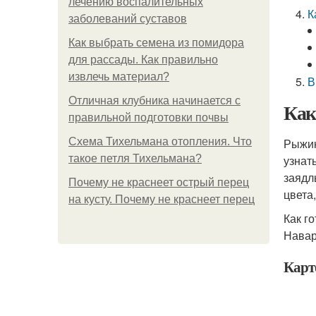
лечению воспалительных
К
заболеваний суставов
Как выбрать семена из помидора
для рассады. Как правильно
извлечь материал?
В
Отличная клубника начинается с
Как
правильной подготовки почвы
Схема Тихельмана отопления. Что
Рыжик
такое петля Тихельмана?
узнат
заядл
Почему не краснеет острый перец
цвета
на кусту. Почему не краснеет перец
Как г
Навар
Карт