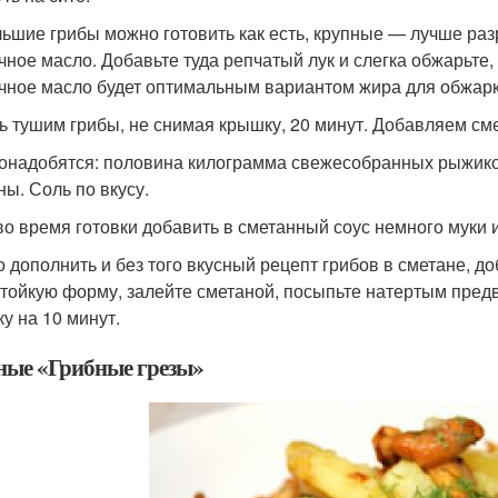
ьшие грибы можно готовить как есть, крупные — лучше разр
чное масло. Добавьте туда репчатый лук и слегка обжарьт
чное масло будет оптимальным вариантом жира для обжарк
ь тушим грибы, не снимая крышку, 20 минут. Добавляем сме
онадобятся: половина килограмма свежесобранных рыжиков,
ны. Соль по вкусу.
во время готовки добавить в сметанный соус немного муки и
 дополнить и без того вкусный рецепт грибов в сметане, д
тойкую форму, залейте сметаной, посыпьте натертым предв
ку на 10 минут.
ные «Грибные грезы»