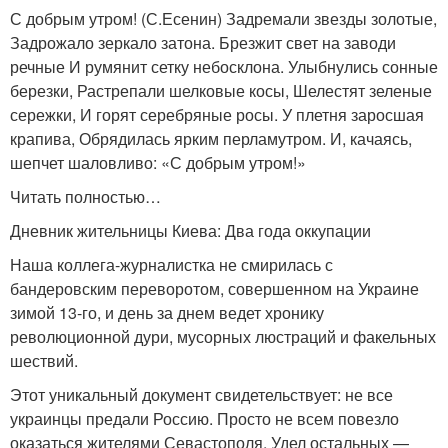
С добрым утром! (С.Есенин) Задремали звезды золотые,
Задрожало зеркало затона. Брезжит свет на заводи
речные И румянит сетку небосклона. Улыбнулись сонные
березки, Растрепали шелковые косы, Шелестят зеленые
сережки, И горят серебряные росы. У плетня заросшая
крапива, Обрядилась ярким перламутром. И, качаясь,
шепчет шаловливо: «С добрым утром!»
Читать полностью…
Дневник жительницы Киева: Два года оккупации
Наша коллега-журналистка не смирилась с
бандеровским переворотом, совершенном на Украине
зимой 13-го, и день за днем ведет хронику
революционной дури, мусорных люстраций и факельных
шествий.
Этот уникальный документ свидетельствует: не все
украинцы предали Россию. Просто не всем повезло
оказаться жителями Севастополя. Удел остальных —