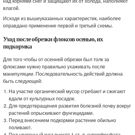
над корнями снег и защищают их от холода, наполняют
влагой.
Исходя из вышеуказанных характеристик, наиболее
оправдано применение первой и третьей схемы.
Уход после обрезки флоксов осенью, их
подкормка
Для того чтобы от осенней обрезки был толк за
флоксами нужно правильно ухаживать после
манипуляции. Последовательность действий должна
быть следующей:
На участке органический мусор сгребают и сжигают
вдали от культурных посадок.
Для предотвращения развития болезней почву вокруг
растений опрыскивают фунгицидами.
Перед внесением подкормки растение обильно
поливают.
Под цветочный куст вносят 1 ст. л. суперфосфата,