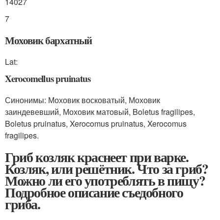
14027
7
Моховик бархатный
Lat:
Xerocomellus pruinatus
Синонимы: Моховик восковатый, Моховик
заиндевевший, Моховик матовый, Boletus fragilipes,
Boletus pruinatus, Xerocomus pruinatus, Xerocomus
fragilipes.
Гриб козляк краснеет при варке.
Козляк, или решётник. Что за гриб?
Можно ли его употреблять в пищу?
Подробное описание съедобного
гриба.