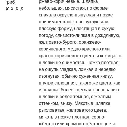
ржаво-коричневые. Шляпка
гриб
небольшая, мясистая, по форме
✘ ✗ ✗ ✗
сначала округло-выпуклая и позже
принимает плоско-выпуклую или
плоскую форму, блестящая в сухую
погоду, слизисто-липкая в дождливую,
желтовато-бурого, оранжево-
коричневого, медно-красного или
красно-коричневого цвета, и кожица со
шляпки не снимается. Ножка плотная,
на ощупь гладкая, ломкая и нередко
изогнутая, обычно суженная книзу,
внутри сплошная, такого же цвета, как
и шляпка, более светлая к основанию
шляпки и более тёмная, с жёлтым
оттенком, внизу. Мякоть в шляпке
рыхловатая, желтоватого цвета,
мякоть в ножке плотная, серно-
жёлтого или хромово-жёлтого цвета