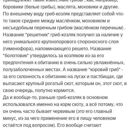
боровики (белые грибы), маслята, моховики и другие.
По внешнему виду гриб-козляк представляет собой что-
то такое среднее между маслёнком, моховиком и
несъедобным перечным грибом (маслёнком перечным) .
Название "решетник" гриб-козляк получил за наличие у
него уникального крупнопорового спороносного слоя
(гименофора), напоминающего решето. Название
"болотовик" утвердилось за козляком из-за его
предпочтения к обитанию в очень сильно увлажнённых,
полузаболоченных местах. А название "коровий гриб" -
за его склонность к обитанию на лугах и пастбищах, где
выпасают крупный рогатый скот, которым он, этот скот, в
свою очередь, попутно кормится.
Да и вообще-то, раньше гриб-козляк в основном
использовался именно на корм скоту, а всё потому, что
он очень часто бывает червивым (это его главный
минус, из-за чего применение его в пищу человеком
остаётся под вопросом). Его вообще считают