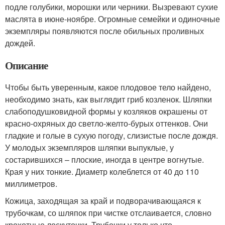
подле голубики, морошки или черники. Вызревают сухие
маслята в июне-ноябре. Огромные семейки и одиночные
экземпляры появляются после обильных проливных
дождей.
Описание
Чтобы быть уверенным, какое плодовое тело найдено,
необходимо знать, как выглядит гриб козленок. Шляпки
слабоподушковидной формы у козляков окрашены от
красно-охряных до светло-желто-бурых оттенков. Они
гладкие и голые в сухую погоду, слизистые после дождя.
У молодых экземпляров шляпки выпуклые, у
состарившихся – плоские, иногда в центре вогнутые.
Края у них тонкие. Диаметр колеблется от 40 до 110
миллиметров.
Кожица, заходящая за край и подворачивающаяся к
трубочкам, со шляпок при чистке отслаивается, словно
крохотные лоскуточки. Трубочки у только что