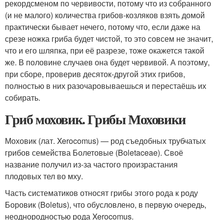
рекордсменом по червивости, потому что из собранного
(и не малого) количества грибов-козляков взять домой
практически бывает нечего, потому что, если даже на
срезе ножка гриба будет чистой, то это совсем не значит,
что и его шляпка, при её разрезе, тоже окажется такой
же. В половине случаев она будет червивой. А поэтому,
при сборе, проверив десяток-другой этих грибов,
полностью в них разочаровываешься и перестаёшь их
собирать.
Гриб моховик. Грибы Моховики
Моховик (лат. Xerocomus) — род съедобных трубчатых
грибов семейства Болетовые (Boletaceae). Своё
название получил из-за частого произрастания
плодовых тел во мху.
Часть систематиков относят грибы этого рода к роду
Боровик (Boletus), что обусловлено, в первую очередь,
неоднородностью рода Xerocomus.