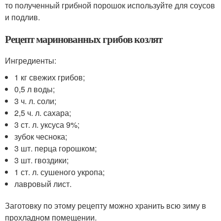
то полученный грибной порошок используйте для соусов
и подлив.
Рецепт маринованных грибов козлят
Ингредиенты:
1 кг свежих грибов;
0,5 л воды;
3 ч. л. соли;
2,5 ч. л. сахара;
3 ст. л. уксуса 9%;
зубок чеснока;
3 шт. перца горошком;
3 шт. гвоздики;
1 ст. л. сушеного укропа;
лавровый лист.
Заготовку по этому рецепту можно хранить всю зиму в
прохладном помещении.