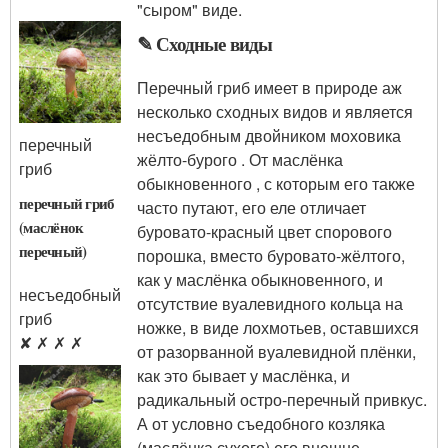
"сыром" виде.
✎ Сходные виды
Перечный гриб имеет в природе аж
несколько сходных видов и является
несъедобным двойником моховика
перечный
жёлто-бурого . От маслёнка
гриб
обыкновенного , с которым его также
перечный гриб
часто путают, его еле отличает
(маслёнок
буровато-красный цвет спорового
перечный)
порошка, вместо буровато-жёлтого,
как у маслёнка обыкновенного, и
несъедобный
отсутствие вуалевидного кольца на
гриб
ножке, в виде лохмотьев, оставшихся
✘ ✗ ✗ ✗
от разорванной вуалевидной плёнки,
как это бывает у маслёнка, и
радикальный остро-перечный привкус.
А от условно съедобного козляка
(маслёнка сухого) его внешне