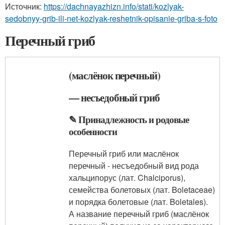
Источник:
https://dachnayazhizn.info/stati/kozlyak-
sedobnyy-grib-ili-net-kozlyak-reshetnik-opisanie-griba-s-foto
Перечный гриб
(маслёнок перечный)
— несъедобный гриб
✎ Принадлежность и родовые
особенности
Перечный гриб или маслёнок
перечный - несъедобный вид рода
хальципорус (лат. Chalciporus),
семейства болетовых (лат. Boletaceae)
и порядка болетовые (лат. Boletales).
А название перечный гриб (маслёнок