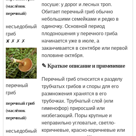
посуше: у дорог и лесных троп.
(маслёнок
Обитает перечный гриб обычно
перечный)
небольшими семейками и редко в
одиночку. Основной период
несъедобный
плодоношения у перечного гриба
гриб
начинается уже в июле, а
✘ ✗ ✗ ✗
заканчивается в сентябре или первой
половине октября.
✎ Краткое описание и применение
Перечный гриб относится к разделу
перечный
трубчатых грибов и споры для его
гриб
размножения хранятся в его
трубочках. Трубчатый слой (или
перечный гриб
гименофор) приросший или
(маслёнок
низбегающий. Поры крупные и
перечный)
неправильно угловатые, светло-
коричневые, красно-коричневые или
несъедобный