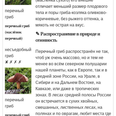
отличает меньший размер плодового
перечный
тела и поры гриба-козляка оливково-
гриб
коричневые, без рыжего оттенка, а
мякоть не острая на вкус.
перечный гриб
(маслёнок
✎ Распространение в природе и
перечный)
сезонность
несъедобный
Перечный гриб распространён не так,
гриб
чтоб уж очень массово, но и тем не
✘ ✗ ✗ ✗
менее во всём северном полушарии
нашей планеты, как в Европе, так и в
средней зоне России, на Урале, в
Сибири и на Дальнем Востоке, на
Кавказе, или даже в тропических
зонах. В лесах средней полосы России
перечный
он встречается в сухих хвойных,
гриб
смешанных, лиственных лесах, на
полянах и по оврагам, любит места где
перечный гриб