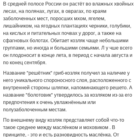
В средней полосе России он растёт во влажных хвойных
лесах, на полянах, лугах, в оврагах, по краям
заболоченных мест, поросших мхом, ягелем,
лишайником, на ягодных плантациях черники, голубики,
на кислых и питательных почвах у дорог, а также на
сфагновых болотах. Обитает козляк чаще небольшими
группами, но иногда и большими семьями. Л у чше всего
он плодоносит в конце лета, в период с начала августа и
по конец сентября.
Название "решётник" гриб-козляк получил за наличие у
него уникального спороносного слоя, расположенного с
внутренней стороны шляпки, напоминающего решето. А
название "болотовик" утвердилось за козляком из-за его
предпочтения к очень увлажнённым или
полузаболоченным местам.
По внешнему виду козляк представляет собой что-то
такое среднее между маслёнком и моховиком . В
принципе, - это и есть разновидность маслёнка. От