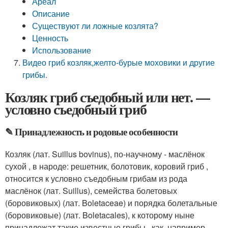
Ареал
Описание
Существуют ли ложные козлята?
Ценность
Использование
Видео гриб козляк,желто-бурые моховики и другие
грибы.
Козляк гриб съедобный или нет. —
условно съедобный гриб
✎ Принадлежность и родовые особенности
Козляк (лат. Suillus bovinus), по-научному - маслёнок
сухой , в народе: решетник, болотовик, коровий гриб ,
относится к условно съедобным грибам из рода
маслёнок (лат. Suillus), семейства болетовых
(боровиковых) (лат. Boletaceae) и порядка болетальные
(боровиковые) (лат. Boletacales), к которому ныне
принадлежат такие известные грибы , как, например,