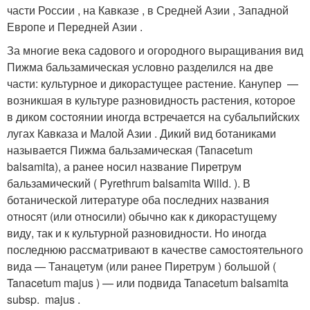
части России , на Кавказе , в Средней Азии , Западной
Европе и Передней Азии .
За многие века садового и огородного выращивания вид
Пижма бальзамическая условно разделился на две
части: культурное и дикорастущее растение. Канупер —
возникшая в культуре разновидность растения, которое
в диком состоянии иногда встречается на субальпийских
лугах Кавказа и Малой Азии . Дикий вид ботаниками
называется Пижма бальзамическая (Tanacetum
balsamita), а ранее носил название Пиретрум
бальзамический ( Pyrethrum balsamita Willd. ). В
ботанической литературе оба последних названия
относят (или относили) обычно как к дикорастущему
виду, так и к культурной разновидности. Но иногда
последнюю рассматривают в качестве самостоятельного
вида — Танацетум (или ранее Пиретрум ) большой (
Tanacetum majus ) — или подвида Tanacetum balsamita
subsp. majus .