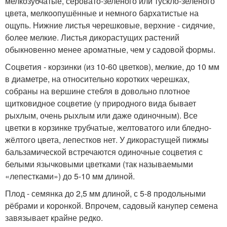
мелкозубчатые, серовато-зелёного или тускло-зелёного
цвета, мелкоопушённые и немного бархатистые на
ощупь. Нижние листья черешковые, верхние - сидячие,
более мелкие. Листья дикорастущих растений
обыкновенно менее ароматные, чем у садовой формы.
Соцветия - корзинки (из 10-60 цветков), мелкие, до 10 мм
в диаметре, на относительно коротких черешках,
собраны на вершине стебля в довольно плотное
щитковидное соцветие (у природного вида бывает
рыхлым, очень рыхлым или даже одиночным). Все
цветки в корзинке трубчатые, желтоватого или бледно-
жёлтого цвета, лепестков нет. У дикорастущей пижмы
бальзамической встречаются одиночные соцветия с
белыми язычковыми цветками (так называемыми
«лепестками») до 5-10 мм длиной.
Плод - семянка до 2,5 мм длиной, с 5-8 продольными
рёбрами и коронкой. Впрочем, садовый канупер семена
завязывает крайне редко.