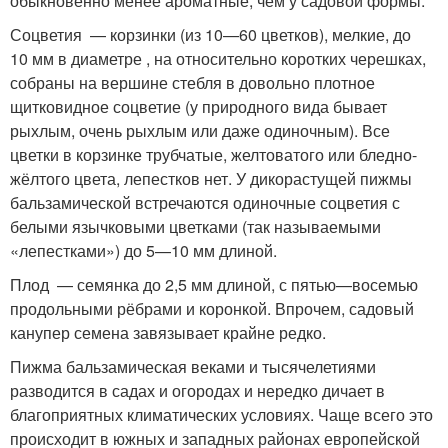
обыкновенно менее ароматные, чем у садовой формы.
Соцветия — корзинки (из 10—60 цветков), мелкие, до
10 мм в диаметре , на относительно коротких черешках,
собраны на вершине стебля в довольно плотное
щитковидное соцветие (у природного вида бывает
рыхлым, очень рыхлым или даже одиночным). Все
цветки в корзинке трубчатые, желтоватого или бледно-
жёлтого цвета, лепестков нет. У дикорастущей пижмы
бальзамической встречаются одиночные соцветия с
белыми язычковыми цветками (так называемыми
«лепестками») до 5—10 мм длиной.
Плод — семянка до 2,5 мм длиной, с пятью—восемью
продольными рёбрами и коронкой. Впрочем, садовый
канупер семена завязывает крайне редко.
Пижма бальзамическая веками и тысячелетиями
разводится в садах и огородах и нередко дичает в
благоприятных климатических условиях. Чаще всего это
происходит в южных и западных районах европейской