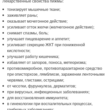
Лекарственные свойства пижмы:
тонизирует мышечные ткани;
заживляет раны;
оказывает мочегонное действие;
усиливает отток желчи (желчегонное действие);
снимает спазмы, боль;
улучшает пищеварение и аппетит;
усиливает секрецию ЖКТ при пониженной
кислотности;
улучшает работу кишечника;
избавляет от запоров, поноса, метеоризма;
противомикробное, противопаразитарное средство
при описторхозе, лямблиозе, заражении ленточными
червями, глистами, острицами;
от чесотки, фурункулеза, дерматитов;
при вирусных, инфекционных заболеваниях;
для восстановления иммунитета;
в гинекологии при воспалительных процессах,
грибковых заболеваниях;