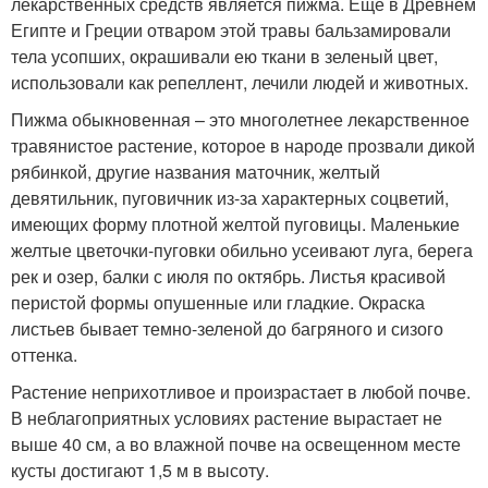
лекарственных средств является пижма. Еще в Древнем
Египте и Греции отваром этой травы бальзамировали
тела усопших, окрашивали ею ткани в зеленый цвет,
использовали как репеллент, лечили людей и животных.
Пижма обыкновенная – это многолетнее лекарственное
травянистое растение, которое в народе прозвали дикой
рябинкой, другие названия маточник, желтый
девятильник, пуговичник из-за характерных соцветий,
имеющих форму плотной желтой пуговицы. Маленькие
желтые цветочки-пуговки обильно усеивают луга, берега
рек и озер, балки с июля по октябрь. Листья красивой
перистой формы опушенные или гладкие. Окраска
листьев бывает темно-зеленой до багряного и сизого
оттенка.
Растение неприхотливое и произрастает в любой почве.
В неблагоприятных условиях растение вырастает не
выше 40 см, а во влажной почве на освещенном месте
кусты достигают 1,5 м в высоту.