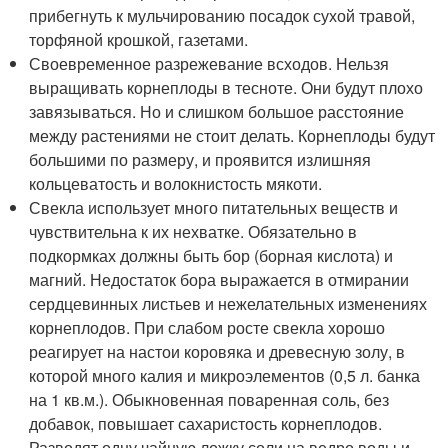
прибегнуть к мульчированию посадок сухой травой,
торфяной крошкой, газетами.
Своевременное разрежевание всходов. Нельзя
выращивать корнеплоды в тесноте. Они будут плохо
завязываться. Но и слишком большое расстояние
между растениями не стоит делать. Корнеплоды будут
большими по размеру, и проявится излишняя
кольцеватость и волокнистость мякоти.
Свекла использует много питательных веществ и
чувствительна к их нехватке. Обязательно в
подкормках должны быть бор (борная кислота) и
магний. Недостаток бора выражается в отмирании
сердцевинных листьев и нежелательных изменениях
корнеплодов. При слабом росте свекла хорошо
реагирует на настои коровяка и древесную золу, в
которой много калия и микроэлементов (0,5 л. банка
на 1 кв.м.). Обыкновенная поваренная соль, без
добавок, повышает сахаристость корнеплодов.
Разводят одну чайную ложку соли на ведро воды и