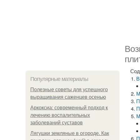
Воз
пли
Сод
В
Популярные материалы
Полезные советы для успешного
М
выращивания саженцев осенью
П
Аркоксиа: современный подход к
П
лечению воспалительных
М
заболеваний суставов
Лягушки земляные в огороде. Как
П