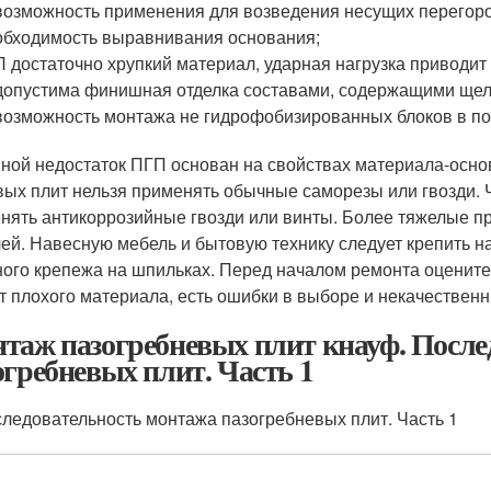
озможность применения для возведения несущих перегоро
бходимость выравнивания основания;
 достаточно хрупкий материал, ударная нагрузка приводит
опустима финишная отделка составами, содержащими щел
озможность монтажа не гидрофобизированных блоков в п
ной недостаток ПГП основан на свойствах материала-основ
вых плит нельзя применять обычные саморезы или гвозди. 
нять антикоррозийные гвозди или винты. Более тяжелые п
ей. Навесную мебель и бытовую технику следует крепить н
ного крепежа на шпильках. Перед началом ремонта оцените
ет плохого материала, есть ошибки в выборе и некачествен
таж пазогребневых плит кнауф. После
огребневых плит. Часть 1
ледовательность монтажа пазогребневых плит. Часть 1