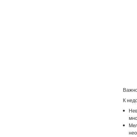
Важно
К нед
Нев
мно
Мел
нео