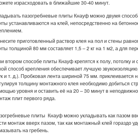
ожете израсходовать в ближайшие 30-40 минут.
ладывать пазогребневые плиты Кнауф можно двумя способ
иты устанавливаются на клей, непосредственно на бетонно
еплением.
несите приготовленный раствор клея на пол и стены равн
иты толщиной 80 мм составляет 1,5 – 2 кг на 1 м2, а для пер
и втором способе плиты Кнауф крепятся к полу, потолку и 
кой способ крепления обеспечивает лучшую звукоизоляцию,
ук и т. д.). Пробковая лента шириной 75 мм. приклеивается 
гулируя толщину монтажного клея необходимо добиться стр
мощью уровня и оставить её на 20 – 30 минут в неподвижно
нтаж плит первого ряда.
зогребневые плиты Кнауф можно укладывать как пазом ввер
сти монтаж вверх пазом, так как монтажный клей гораздо у
мазывать на гребень.