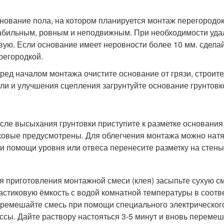
нование пола, на котором планируется монтаж перегородок
абильным, ровным и неподвижным. При необходимости удал
вую. Если основание имеет неровности более 10 мм. сдел
регородкой.
ред началом монтажа очистите основание от грязи, строит
ли и улучшения сцепления загрунтуйте основание грунтовко
сле высыхания грунтовки приступите к разметке основания
ковые предусмотрены. Для облегчения монтажа можно натя
и помощи уровня или отвеса перенесите разметку на стены 
я приготовления монтажной смеси (клея) засыпьте сухую см
астиковую ёмкость с водой комнатной температуры в соотве
ремешайте смесь при помощи специального электрического
ссы. Дайте раствору настояться 3-5 минут и вновь перемеш