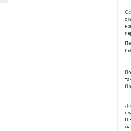
Ос
ст
но
пе
Пе
пы
По
та
Пр
Дл
пл
Пе
ма