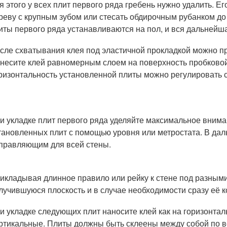
я этого у всех плит первого ряда гребень нужно удалить. 
реву с крупным зубом или стесать обдирочным рубанком до
иты первого ряда устанавливаются на пол, и вся дальнейша
сле схватывания клея под эластичной прокладкой можно при
несите клей равномерным слоем на поверхность пробковой 
ризонтальность установленной плиты можно регулировать
и укладке плит первого ряда уделяйте максимальное внима
тановленных плит с помощью уровня или метростата. В дал
правляющим для всей стены.
икладывая длинное правило или рейку к стене под разным
лучившуюся плоскость и в случае необходимости сразу её к
и укладке следующих плит наносите клей как на горизонтал
ртикальные. Плиты должны быть склеены между собой по 