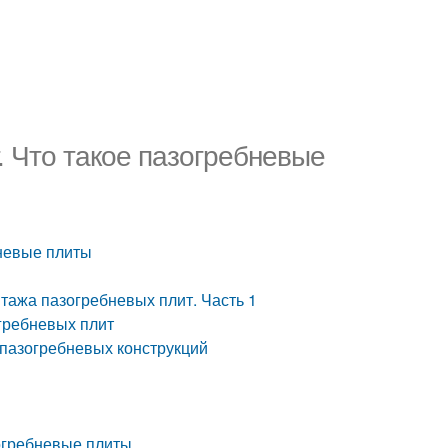
. Что такое пазогребневые
бневые плиты
тажа пазогребневых плит. Часть 1
огребневых плит
 пазогребневых конструкций
огребневые плиты