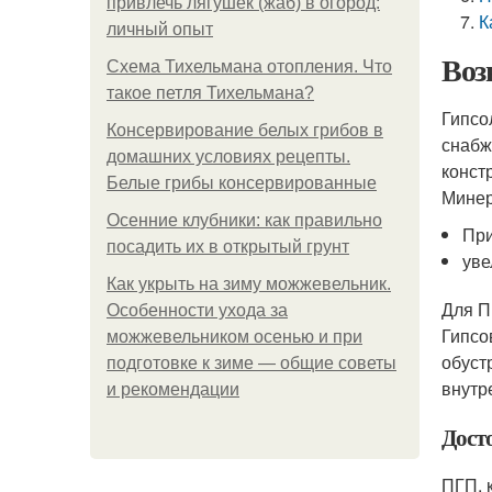
привлечь лягушек (жаб) в огород:
К
личный опыт
Воз
Схема Тихельмана отопления. Что
такое петля Тихельмана?
Гипсо
Консервирование белых грибов в
снабж
домашних условиях рецепты.
конст
Белые грибы консервированные
Минер
Осенние клубники: как правильно
При
посадить их в открытый грунт
уве
Как укрыть на зиму можжевельник.
Для П
Особенности ухода за
Гипсо
можжевельником осенью и при
обуст
подготовке к зиме — общие советы
внутр
и рекомендации
Дост
ПГП, 