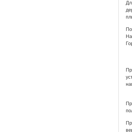
Дл
де
пл
По
На
Го
Пр
ус
на
Пр
по
Пр
ве