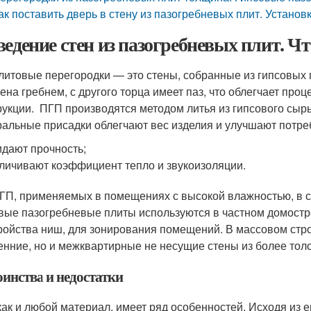
ак поставить дверь в стену из пазогребневых плит. Устано
ведение стен из пазогребневых плит. Ч
литовые перегородки — это стены, собранные из гипсовых п
ена гребнем, с другого торца имеет паз, что облегчает про
рукции. ПГП производятся методом литья из гипсового сы
альные присадки облегчают вес изделия и улучшают потреб
дают прочность;
личивают коэффициент тепло и звукоизоляции.
ГП, применяемых в помещениях с высокой влажностью, в с
вые пазогребневые плиты используются в частном домостр
ройства ниш, для зонирования помещений. В массовом стро
енние, но и межквартирные не несущие стены из более тол
оинства и недостатки
как и любой материал, имеет ряд особенностей. Исходя из 