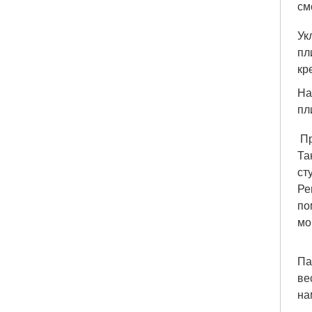
см
Ук
пл
кр
На
пл
Пр
Та
ст
Ре
по
мо
Па
ве
на