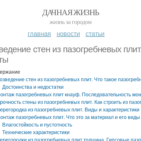
ДАЧНАЯ ЖИЗНЬ
жизнь за городом
главная
новости
статьи
ведение стен из пазогребневых плит
ты
ержание
озведение стен из пазогребневых плит. Что такое пазогре
Достоинства и недостатки
онтаж пазогребневых плит кнауф. Последовательность мон
рочность стены из пазогребневых плит. Как строить из паз
ерегородка из пазогребневых плит. Виды и характеристики
онтаж пазогребневых плит. Что это за материал и его виды
Влагостойкость и пустотность
Технические характеристики
ерегородки из пазогребневых плит толщина. Гипсовые паз