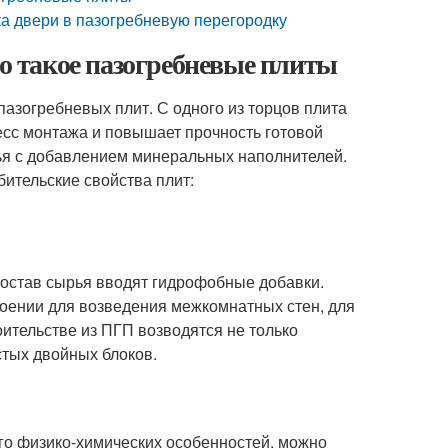
вка двери в пазогребневую перегородку
то такое пазогребневые плиты
азогребневых плит. С одного из торцов плита
цесс монтажа и повышает прочность готовой
рья с добавлением минеральных наполнителей.
ительские свойства плит:
остав сырья вводят гидрофобные добавки.
оении для возведения межкомнатных стен, для
ительстве из ПГП возводятся не только
стых двойных блоков.
его физико-химических особенностей, можно