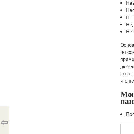
Нев
Нео
ПГП
Нед
Нев
Основ
гипсо
приме
дюбел
сквоз
что н
Мон
паз
Пос
⇦