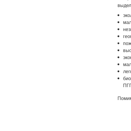
выдел
эко
мал
нез
гео
пож
выс
эко
мал
лег
био
ПГП
Помим