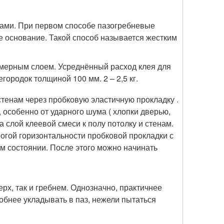
ами. При первом способе пазогребневые
е основание. Такой способ называется жестким
омерным слоем. Усреднённый расход клея для
егородок толщиной 100 мм. 2 – 2,5 кг.
стенам через пробковую эластичную прокладку .
 особенно от ударного шума ( хлопки дверью,
на слой клеевой смеси к полу потолку и стенам.
огой горизонтальности пробковой прокладки с
м состоянии. После этого можно начинать
х, так и гребнем. Однозначно, практичнее
добнее укладывать в паз, нежели пытаться