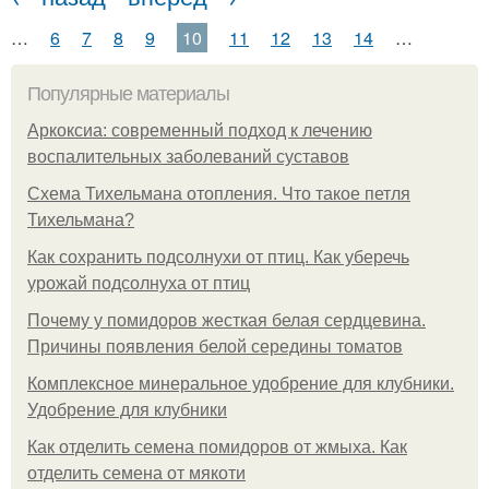
…
6
7
8
9
10
11
12
13
14
…
Популярные материалы
Аркоксиа: современный подход к лечению
воспалительных заболеваний суставов
Схема Тихельмана отопления. Что такое петля
Тихельмана?
Как сохранить подсолнухи от птиц. Как уберечь
урожай подсолнуха от птиц
Почему у помидоров жесткая белая сердцевина.
Причины появления белой середины томатов
Комплексное минеральное удобрение для клубники.
Удобрение для клубники
Как отделить семена помидоров от жмыха. Как
отделить семена от мякоти