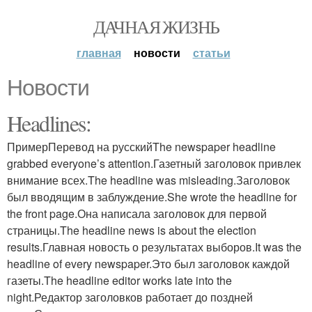
ДАЧНАЯ ЖИЗНЬ
главная
новости
статьи
Новости
Headlines:
ПримерПеревод на русскийThe newspaper headline
grabbed everyone’s attention.Газетный заголовок привлек
внимание всех.The headline was misleading.Заголовок
был вводящим в заблуждение.She wrote the headline for
the front page.Она написала заголовок для первой
страницы.The headline news is about the election
results.Главная новость о результатах выборов.It was the
headline of every newspaper.Это был заголовок каждой
газеты.The headline editor works late into the
night.Редактор заголовков работает до поздней