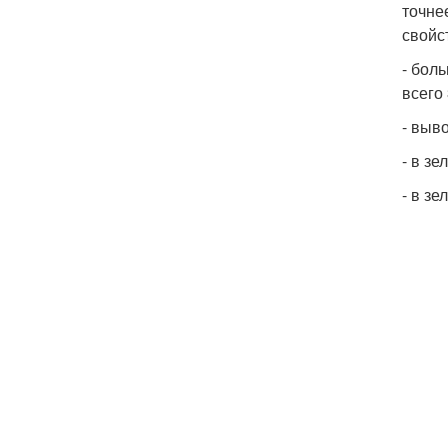
точне
свойс
- бол
всего
- выв
- в з
- в з