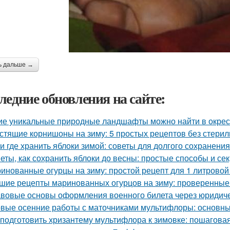
ь дальше →
ледние обновления на сайте:
ие уникальные природные ландшафты можно найти в окрес
стящие корнишоны на зиму: 5 простых рецептов без стери
 и где хранить яблоки зимой: советы для долгого сохранения
еты, как сохранить яблоки до весны: простые способы и се
инованные огурцы на зиму: простой рецепт для 1 литровой
шие рецепты маринованных огурцов на зиму: проверенные
вовые основы оформления военного билета через юридич
вые осенние работы с маточниками мультифлоры: основны
 подготовить хризантему мультифлора к зимовке: пошагова