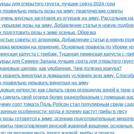
урцы для открытого грунта: лучшие сорта 2024 года
к правильно укрыть розы на зиму: практические советы
 очень вкусных заготовок из огурцов на зиму. Рассольник на
 укрываю розы на зиму. Добавление статьи в новую подбор
к подготовить розы к зиме осенью. Обрезка
остые советы от агронома. Добавление статьи в новую под
орка моркови на хранение. Основные правила по уборки у
кинская капуста с грибам. Тушеная пекинская капуста с гри
урцы для Северо-Запада лучшие сорта для открытого грунт
нановые шкурки, как удобрение. Чем полезна кожура?
к хранить виноград в домашних условиях всю зиму. Способ
к правильно укрывать виноград на зиму
довые хитрости: как сделать свою огородную зоной в тени 
к сделать свой огород более разнообразным с помощью раст
чему сорт томата Поль Робсон стал популярным среди сад
зонные особенности: когда и почему растут грибы в лесу
к розы готовятся к зиме: осенние подготовительные мероп
креты приготовления вкусной жареной вешенки: основные
до ли вешенки мыть перед жаркой: мифы и правда