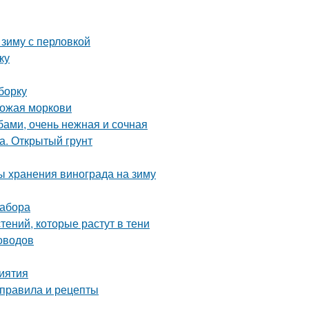
 зиму с перловкой
ку
борку
рожая моркови
бами, очень нежная и сочная
а. Открытый грунт
ы хранения винограда на зиму
забора
ений, которые растут в тени
оводов
риятия
 правила и рецепты