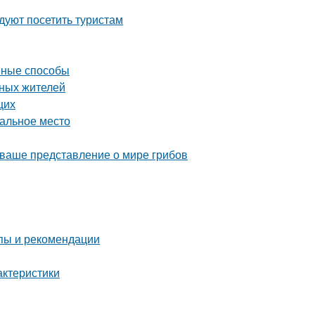
уют посетить туристам
ивные способы
тных жителей
щих
еальное место
 ваше представление о мире грибов
пы и рекомендации
актеристики