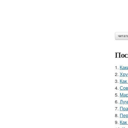
читат
Пос
1.
Как
2.
Хру
3.
Как
4.
Сов
5.
Мар
6.
Луч
7.
Пра
8.
Пер
9.
Как