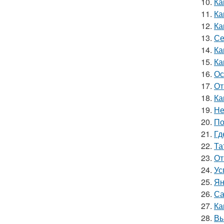
10.
Ка
11.
Ка
12.
Ка
13.
Се
14.
Ка
15.
Ка
16.
Ос
17.
От
18.
Ка
19.
Не
20.
По
21.
Гд
22.
Та
23.
От
24.
Ус
25.
Ян
26.
Са
27.
Ка
28.
Вы