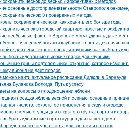
к сохранить чеснок до весны: 7 эффективных методов
кие основные достопримечательности Ставрополя рекоменд
к сохранить чеснок: 3 проверенных метода
креты сохранения чеснока: как хранить его больше года
к хранить чеснок в городской квартире: простые и эффект
кие необычные факты о Воронеже могут удивить даже мес
обенности осенней посадки клубники: советы для начинаю
кройте для себя секреты посадки клубники: как выбрать ид
к выбрать идеальные высокие грядки для клубники
обычные грибы подтопольники: открытие, которое изменит
чему яблоня не дает плодов
е можно найти актуальное расписание Дидюли в Барнауле
тьяна Буланова Вологда: Путь к успеху
веты на вопросы о плодоношении яблони
пешная посадка яблонь весной и осенью: основные принци
тарная кислота: секреты ее применения в саду и огороде
моопыляемые огурцы для открытого грунта: сорта и их хар
к выбрать идеальные сорта огурцов для вашего дома
бор идеального огурца: сорта для засолки и салатов