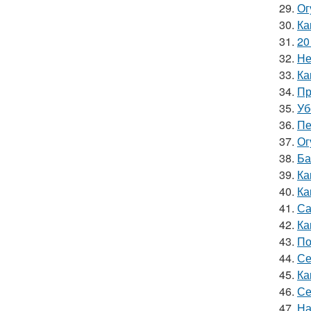
29.
Ог
30.
Ка
31.
20
32.
Не
33.
Ка
34.
Пр
35.
Уб
36.
Пе
37.
Ог
38.
Ба
39.
Ка
40.
Ка
41.
Са
42.
Ка
43.
По
44.
Се
45.
Ка
46.
Се
47.
На