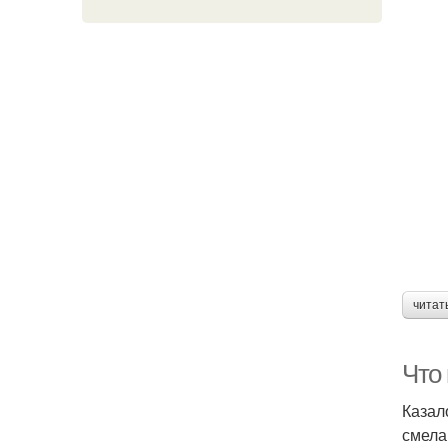
читат
Что
Казал
смела