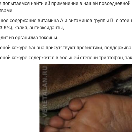
е попытаемся найти ей применение в нашей повседневной 
твами.
ьшое содержание витамина А и витаминов группы В, лютеин,
 3-6%), калия, антиоксиданты,
одит из организма токсины,
елёной кожуре банана присутствуют пробиотики, поддержи
еленой кожуре содержится в большей степени триптофан, та