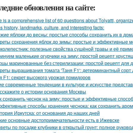
ледние обновления на сайте:
 is a comprehensive list of 60 questions about Tolyatti, organi
s history, landmarks, culture, and interesting facts:
жие яблоки до весны: простые способы сохранить их в до
реты сохранения яблок до зимы: простые и эффективные 
колепестник: полезные свойства сушёной травы и её прим
инуем маленькие огурчики на зиму: простой рецепт хрустя
рцы маринованные без стерилизации: простой рецепт для 
реты выращивания томата 'Таня F1': детерминантный сорт 
я F1: секрет высокого урожая помидоров
ие современные тенденции в культуре и искусстве предста
сскажите о истории основания Москвы
к сохранить чеснок на зиму: простые и эффективные спосо
фективные способы хранения чеснока: как сохранить аром
тория Иркутска: от основания до наших дней
кие основные достопримечательности есть в Ижевске
веты по посадке клубники в открытый грунт: полное руково