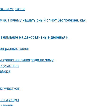
рожая моркови
мка. Почему нашатырный спирт бесполезен, как
: внимание на декоративные деревья и
бов разных видов
ы хранения винограда на зиму
х участков
забора
ых участков
ия и ухода
ендации