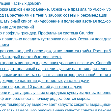
льцев частных домов?
орка моркови на хранение. Основные правила по уборки у
од за растениями в тени у забора: советы и рекомендации
шатырный спирт, как удобрение и полезная азотная подкор
ение для растений
х профиль грюндер. Профильная система Grunder
к правильно посадить кустарники осенью. Осенняя посадка
рники
рез сколько дней после дождя появляются грибы. Рост гри
иб который растет быстрее всего.
к хранить виноград в домашних условиях всю зиму. Способ
к создать красивый сад в тени: лучшие растения для теневы
довые хитрости: как сделать свою огородную зоной в тени 
дходящие растения для тенистых участков дачи
тени не растет: 10 растений для тени на даче
тени и цветущие: лучшие огородные культуры для затененн
ф или реальность: почему редька боится мороза
кую температуру выдерживает капуста: секреты выращиван
к спасти замерзшую белокочанную капусту: советы и реком