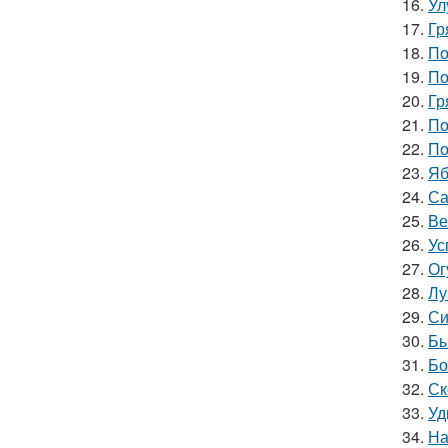
16.
Ул
17.
Гр
18.
По
19.
По
20.
Гр
21.
По
22.
По
23.
Яб
24.
Са
25.
Ве
26.
Ус
27.
Ог
28.
Лу
29.
Си
30.
Бы
31.
Бо
32.
Ск
33.
Уд
34.
На