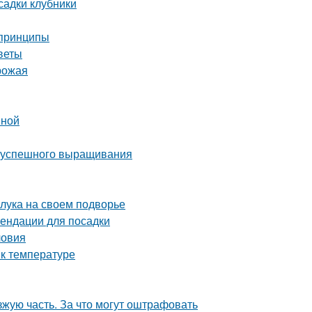
садки клубники
 принципы
веты
урожая
вной
ля успешного выращивания
 лука на своем подворье
ендации для посадки
ловия
 к температуре
зжую часть. За что могут оштрафовать