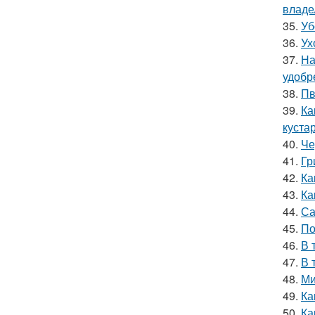
владе
35.
Уб
36.
Ух
37.
На
удобр
38.
Пв
39.
Ка
куста
40.
Че
41.
Гр
42.
Ка
43.
Ка
44.
Са
45.
По
46.
В 
47.
В 
48.
Ми
49.
Ка
50.
Ка