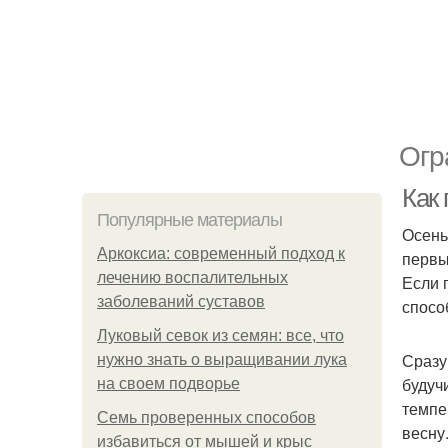
Огр
Как
Популярные материалы
Осень
Аркоксиа: современный подход к
первы
лечению воспалительных
Если 
заболеваний суставов
спосо
Луковый севок из семян: все, что
Сразу
нужно знать о выращивании лука
будуч
на своем подворье
темпе
Семь проверенных способов
весну
избавиться от мышей и крыс