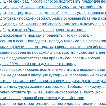
учшите свой сад: простой способ подготовить грядку для по
ядка для клубники: простой способ улучшить урожайность
дготовка грядки для посадки клубники в августе: основные
дготовка к посадке новой клубники: основные правила и со
ядка под клубнику: простой способ подготовить почву для 
дберу тыкву на Урале: лучшие рецепты и советы
дмосковные тыквы: как определить, что они созрели
лонька в осень: как сделать посадку максимально эффекти
мые эффективные методы выращивания саженцев яблони
сенние советы по посадке яблони: все, что нужно знать д
пех в садоводстве: секреты правильного посадки яблони
урцы 2024: топ-3 сорта для вашего огорода
ковый севок из семян: все, что нужно знать о выращивании
льные деревья и цветущие кустарники: проверенные реком
строе развитие грибов опята в лесу за сутки: факторы и ус
ится ли кукуруза осенних заморозков. Требования кукурузы
олько готовить грибы вешенки на сковороде. С картошкой
ивительный длинный сорт: все о длинной тыкве
рушение при строительстве частного дома за грязную прое