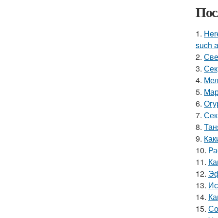
Пос
1.
Here
such a
2.
Све
3.
Сек
4.
Мел
5.
Мар
6.
Огу
7.
Сек
8.
Тан
9.
Как
10.
Ра
11.
Ка
12.
Эф
13.
Ис
14.
Ка
15.
Со