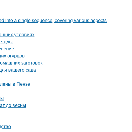
zed into a single sequence, covering various aspects
машних условиях
методы
енение
щих огурцов
домашних заготовок
для вашего сада
влены в Пензе
бы
ат до весны
дство