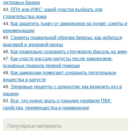
литровых банках
43.
ЛПХ или ИЖС: какой участок выбрать для
строительства дома
44.
Как защитить тыкву от заморозков на почве: советы и
рекомендации
45.
Секреты правильной обрезки березы: как добиться
красивой и здоровой кроны
46.
Как правильно сохранить стручковую фасоль на зиму
47.
Как спасти рассаду капусты после заморозков:
основные правила первой помощи
48.
Как заморозки помогают сохранить питательные
вещества в капусте
49.
Здоровые рецепты с шпинатом: как включить его в
рацион
50.
Все, что нужно знать о грюндер профиле ПВХ:
свойства, преимущества и применение
Популярные материалы