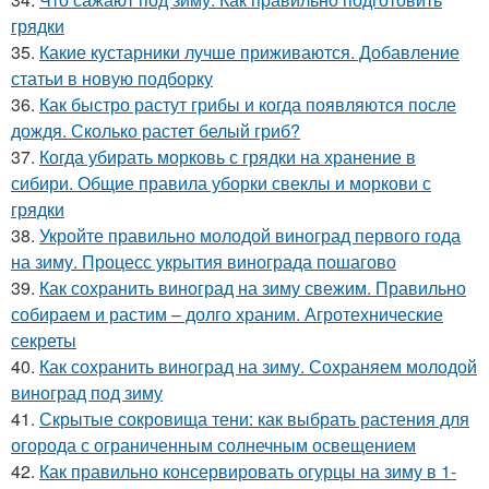
грядки
35.
Какие кустарники лучше приживаются. Добавление
статьи в новую подборку
36.
Как быстро растут грибы и когда появляются после
дождя. Сколько растет белый гриб?
37.
Когда убирать морковь с грядки на хранение в
сибири. Общие правила уборки свеклы и моркови с
грядки
38.
Укройте правильно молодой виноград первого года
на зиму. Процесс укрытия винограда пошагово
39.
Как сохранить виноград на зиму свежим. Правильно
собираем и растим – долго храним. Агротехнические
секреты
40.
Как сохранить виноград на зиму. Сохраняем молодой
виноград под зиму
41.
Скрытые сокровища тени: как выбрать растения для
огорода с ограниченным солнечным освещением
42.
Как правильно консервировать огурцы на зиму в 1-