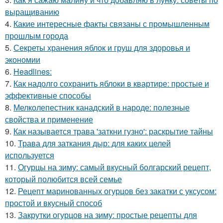
выращиванию
4.
Какие интересные факты связаны с промышленным
прошлым города
5.
Секреты хранения яблок и груш для здоровья и
экономии
6.
Headlines:
7.
Как надолго сохранить яблоки в квартире: простые и
эффективные способы
8.
Мелколепестник канадский в народе: полезные
свойства и применение
9.
Как называется трава 'заткни гузно': раскрытие тайны
10.
Трава для заткания дыр: для каких целей
используется
11.
Огурцы на зиму: самый вкусный болгарский рецепт,
который полюбится всей семье
12.
Рецепт маринованных огурцов без закатки с уксусом:
простой и вкусный способ
13.
Закрутки огурцов на зиму: простые рецепты для